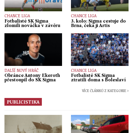
CHANCE LIGA
CHANCE LIGA
Fotbalisté SK Sigma
3. kolo: Sigma cestuje do
zlomili nováčka v závěru
Brna, čeká ji Artis
DALŠÍ NOVÝ HRÁČ
CHANCE LIGA
Obránce Antony Ekeroth
Fotbalisté SK Sigma
přestoupil do SK Sigma
ztratili doma s Boleslaví
VÍCE ČLÁNKŮ Z KATEGORIE ›
PUBLICISTIKA