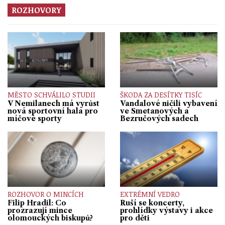
ROZHOVORY
MĚSTO SCHVÁLILO STUDII
ŠKODA ZA DESÍTKY TISÍC
V Nemilanech má vyrůst
Vandalové ničili vybavení
nová sportovní hala pro
ve Smetanových a
míčové sporty
Bezručových sadech
ROZHOVOR O MINCÍCH
EXTRÉMNÍ VEDRO
Filip Hradil: Co
Ruší se koncerty,
prozrazují mince
prohlídky výstavy i akce
olomouckých biskupů?
pro děti