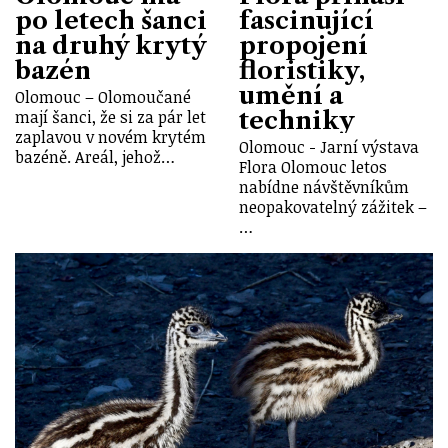
po letech šanci
fascinující
na druhý krytý
propojení
bazén
floristiky,
umění a
Olomouc – Olomoučané
techniky
mají šanci, že si za pár let
zaplavou v novém krytém
Olomouc - Jarní výstava
bazéně. Areál, jehož…
Flora Olomouc letos
nabídne návštěvníkům
neopakovatelný zážitek –
…