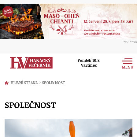
reklama
Pondělí 10.8.
Vavřinec
MENU
Zprávy
›
HLAVNÍ STRANA
SPOLEČNOST
Rozhovory
Olomouc
SPOLEČNOST
Kultura
Politika
Prostějov
Společnost
Hudba
Ekonomika
Přerov
Sport
Ženy