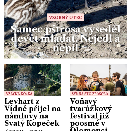
VZORNÝ OTEC
Samec pštrosa vyseděl
devět mláďat. Nejedl a
nepil
VZÁCNÁ KOČKA
SÝR NA STO ZPŮSOBŮ
Levhart z
Voňavý
Vídně přijel na
tvarůžkový
námluvy na
festival již
Svatý Kopeček
poosmé v
Olomouci