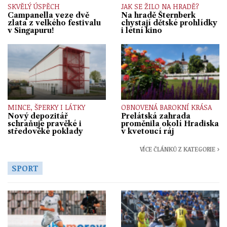
SKVĚLÝ ÚSPĚCH
JAK SE ŽILO NA HRADĚ?
Campanella veze dvě
Na hradě Šternberk
zlata z velkého festivalu
chystají dětské prohlídky
v Singapuru!
i letní kino
MINCE, ŠPERKY I LÁTKY
OBNOVENÁ BAROKNÍ KRÁSA
Nový depozitář
Prelátská zahrada
schraňuje pravěké i
proměnila okolí Hradiska
středověké poklady
v kvetoucí ráj
VÍCE ČLÁNKŮ Z KATEGORIE ›
SPORT