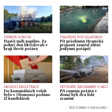
OHNIVÁ SOBOTA
TRAGÉDIE POD HLADINOU
Hasiči měli napilno. Za
Při průzkumu Hranické
jediný den likvidovali v
propasti zemřel elitní
kraji devět požárů
jeskynní potápěč
VRCHOLÍ REGISTRACE
VRTULNÍK ZÁCHRANKY V AKCI
Do komunálních voleb
Při ranním požáru v
bylo v Olomouci podáno
domě byli dva lidé
12 kandidátek
zraněni
VÍCE ČLÁNKŮ Z KATEGORIE ›