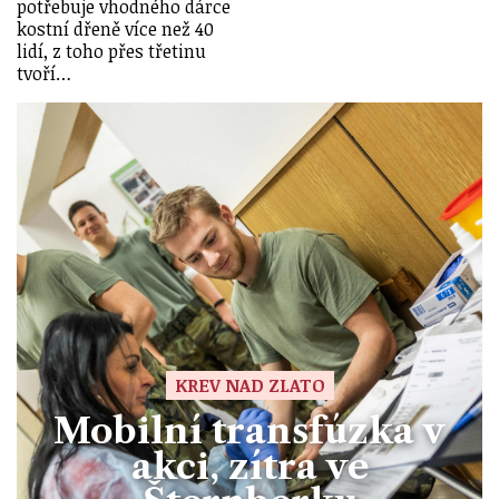
potřebuje vhodného dárce
kostní dřeně více než 40
lidí, z toho přes třetinu
tvoří…
KREV NAD ZLATO
Mobilní transfúzka v
akci, zítra ve