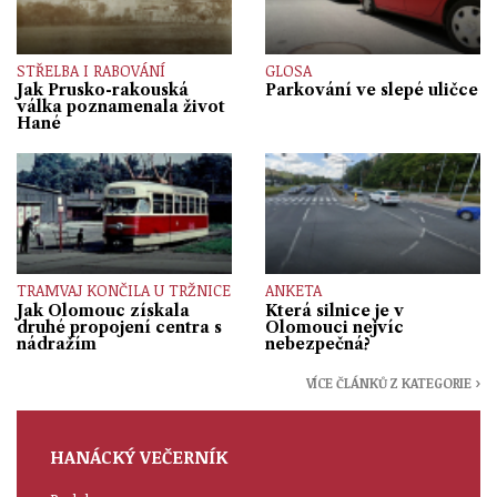
STŘELBA I RABOVÁNÍ
GLOSA
Jak Prusko-rakouská
Parkování ve slepé uličce
válka poznamenala život
Hané
TRAMVAJ KONČILA U TRŽNICE
ANKETA
Jak Olomouc získala
Která silnice je v
druhé propojení centra s
Olomouci nejvíc
nádražím
nebezpečná?
VÍCE ČLÁNKŮ Z KATEGORIE ›
HANÁCKÝ VEČERNÍK