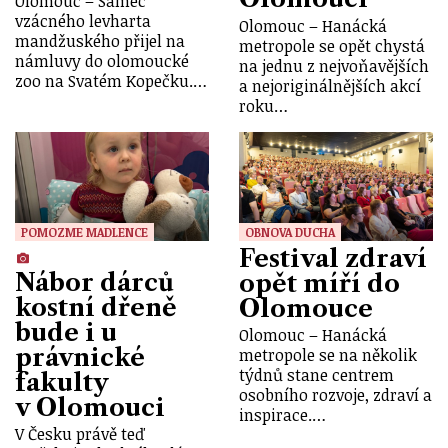
Olomouc – Samec
vzácného levharta
Olomouc – Hanácká
mandžuského přijel na
metropole se opět chystá
námluvy do olomoucké
na jednu z nejvoňavějších
zoo na Svatém Kopečku.…
a nejoriginálnějších akcí
roku…
POMOZME MADLENCE
OBNOVA DUCHA
Festival zdraví
Nábor dárců
opět míří do
kostní dřeně
Olomouce
bude i u
Olomouc – Hanácká
právnické
metropole se na několik
týdnů stane centrem
fakulty
osobního rozvoje, zdraví a
v Olomouci
inspirace.…
V Česku právě teď