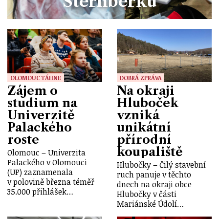
Šternberku
OLOMOUC TÁHNE
DOBRÁ ZPRÁVA
Zájem o
Na okraji
studium na
Hluboček
Univerzitě
vzniká
Palackého
unikátní
roste
přírodní
koupaliště
Olomouc – Univerzita
Palackého v Olomouci
Hlubočky – Čilý stavební
(UP) zaznamenala
ruch panuje v těchto
v polovině března téměř
dnech na okraji obce
35.000 přihlášek…
Hlubočky v části
Mariánské Údolí…