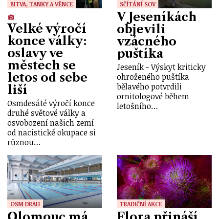
BITVA, TANKY A VĚNCE
SČÍTÁNÍ SOV
V Jeseníkách
Velké výročí
objevili
konce války:
vzácného
oslavy ve
puštíka
městech se
Jeseník - Výskyt kriticky
letos od sebe
ohroženého puštíka
bělavého potvrdili
liší
ornitologové během
Osmdesáté výročí konce
letošního…
druhé světové války a
osvobození našich zemí
od nacistické okupace si
různou…
OSM DRAH
TRADIČNÍ AKCE
Olomouc má
Flora přináší