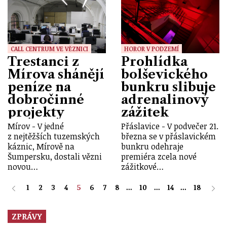
CALL CENTRUM VE VĚZNICI
HOROR V PODZEMÍ
Trestanci z
Prohlídka
Mírova shánějí
bolševického
peníze na
bunkru slibuje
dobročinné
adrenalinový
projekty
zážitek
Mírov - V jedné
Přáslavice - V podvečer 21.
z nejtěžších tuzemských
března se v přáslavickém
káznic, Mírově na
bunkru odehraje
Šumpersku, dostali vězni
premiéra zcela nové
novou…
zážitkové…
1
2
3
4
5
6
7
8
...
10
...
14
...
18
ZPRÁVY