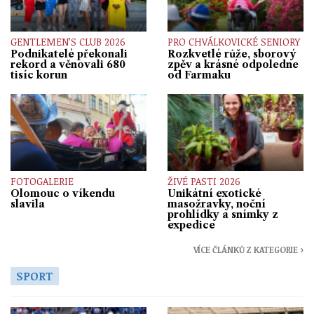
GENTLEMEN’S CLUB 2026
PRO CHVÁLKOVICKÉ SENIORY
Podnikatelé překonali
Rozkvetlé růže, sborový
rekord a věnovali 680
zpěv a krásné odpoledne
tisíc korun
od Farmaku
FOTOGALERIE
ŽIVÉ PASTI 2026
Olomouc o víkendu
Unikátní exotické
slavila
masožravky, noční
prohlídky a snímky z
expedice
VÍCE ČLÁNKŮ Z KATEGORIE ›
SPORT