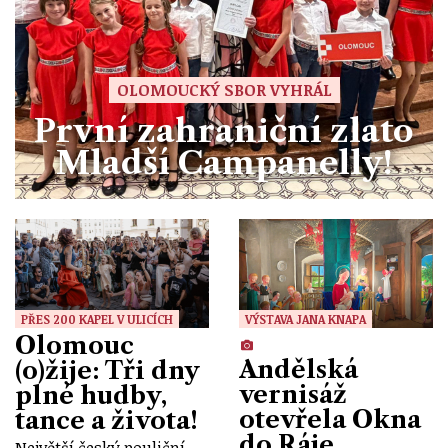
OLOMOUCKÝ SBOR VYHRÁL
První zahraniční zlato
Mladší Campanelly!
PŘES 200 KAPEL V ULICÍCH
VÝSTAVA JANA KNAPA
Olomouc
Andělská
(o)žije: Tři dny
vernisáž
plné hudby,
otevřela Okna
tance a života!
do Ráje
Největší český pouliční