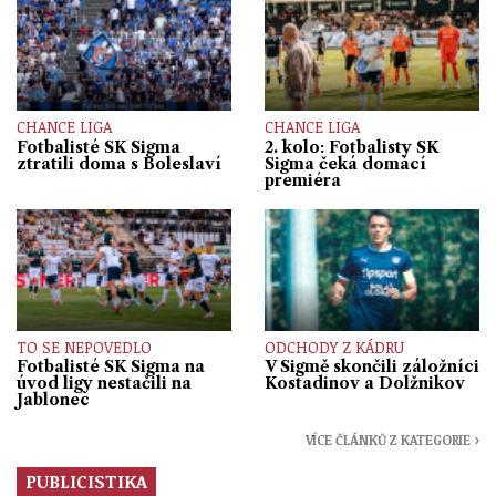
CHANCE LIGA
CHANCE LIGA
Fotbalisté SK Sigma
2. kolo: Fotbalisty SK
ztratili doma s Boleslaví
Sigma čeká domácí
premiéra
TO SE NEPOVEDLO
ODCHODY Z KÁDRU
Fotbalisté SK Sigma na
V Sigmě skončili záložníci
úvod ligy nestačili na
Kostadinov a Dolžnikov
Jablonec
VÍCE ČLÁNKŮ Z KATEGORIE ›
PUBLICISTIKA