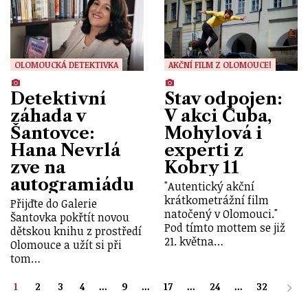
OLOMOUCKÁ DETEKTIVKA
AKČNÍ FILM Z OLOMOUCE!
Detektivní
Stav odpojen:
záhada v
V akci Čuba,
Šantovce:
Mohylová i
Hana Nevrlá
experti z
zve na
Kobry 11
autogramiádu
"Autentický akční
krátkometrážní film
Přijďte do Galerie
natočený v Olomouci."
Šantovka pokřtít novou
Pod tímto mottem se již
dětskou knihu z prostředí
21. května…
Olomouce a užít si při
tom…
1
2
3
4
...
9
...
17
...
24
...
32