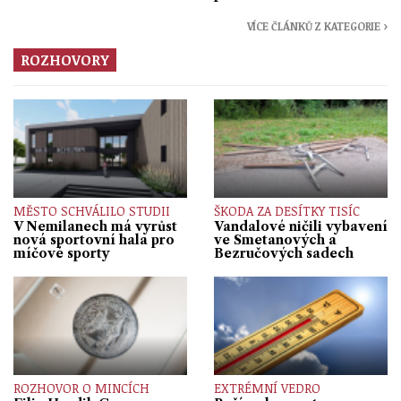
VÍCE ČLÁNKŮ Z KATEGORIE ›
ROZHOVORY
MĚSTO SCHVÁLILO STUDII
ŠKODA ZA DESÍTKY TISÍC
V Nemilanech má vyrůst
Vandalové ničili vybavení
nová sportovní hala pro
ve Smetanových a
míčové sporty
Bezručových sadech
ROZHOVOR O MINCÍCH
EXTRÉMNÍ VEDRO