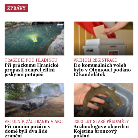
ZPRÁVY
TRAGÉDIE POD HLADINOU
VRCHOLÍ REGISTRACE
Při průzkumu Hranické
Do komunálních voleb
propasti zemřel elitní
bylo v Olomouci podáno
jeskynní potápěč
12 kandidátek
VRTULNÍK ZÁCHRANKY V AKCI
3000 LET STARÉ PŘEDMĚTY
Při ranním požáru v
Archeologové objevili u
domě byli dva lidé
Kojetína bronzový
zraněni
poklad