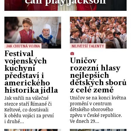
can play Jackson
JAK CHUTNÁ VOJNA
NEJVĚTŠÍ TALENTY
Festival
Uničov
vojenských
rozezní hlasy
kuchyní
nejlepších
představí i
dětských sborů
amerického
z celé země
historika jídla
Uničov se na konci května
Jak vařili na válečné
promění v centrum
stezce staří Římané či
dětského sborového
Keltové, co dostávali
zpěvu v České republice.
k obědu vojáci za první
Ve dnech 29…
i druhé…