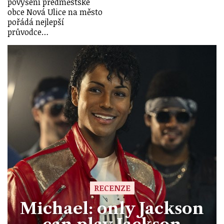
povýšení předměstské
obce Nová Ulice na město
pořádá nejlepší
průvodce…
RECENZE
Michael: only Jackson