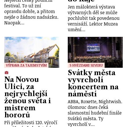
festival. To už zní
Jen málokterá výstava
opravdu dobře, a přitom
výtvarných děl se může
nejde o žádnou nadsázku.
pochlubit tak povedenou
Naopak…
vernisáží. Lektor Muzea
umění…
VÝPRAVA ZA TAJEMSTVÍM
S HVĚZDAMI SEVERU
Svátky města
Na Novou
vyvrcholí
Ulici, za
koncertem na
nejrychlejší
náměstí
ženou světa i
ABBA, Roxette, Nightwish.
mistrem
Olomouc dnes čeká
slavnostní hudební finále
hororů
Svátků města. Ty
Při příležitosti 120. výročí
vyvrcholí v…