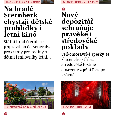
JAK SE ŽILO NA HRADĚ?
MINCE, ŠPERKY I LÁTKY
Na hradě
Nový
Šternberk
depozitář
chystají dětské
schraňuje
prohlídky i
pravěké i
letní kino
středověké
Státní hrad Šternberk
poklady
připravil na červenec dva
programy pro rodiny s
Velkomoravské šperky ze
dětmi i milovníky letní…
zlaceného stříbra,
středověké textilie
dovezené z jižní Evropy,
vzácné…
OBNOVENÁ BAROKNÍ KRÁSA
FESTIVAL HELL YES!