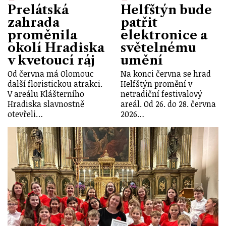
Prelátská
Helfštýn bude
zahrada
patřit
proměnila
elektronice a
okolí Hradiska
světelnému
v kvetoucí ráj
umění
Od června má Olomouc
Na konci června se hrad
další floristickou atrakci.
Helfštýn promění v
V areálu Klášterního
netradiční festivalový
Hradiska slavnostně
areál. Od 26. do 28. června
otevřeli…
2026…