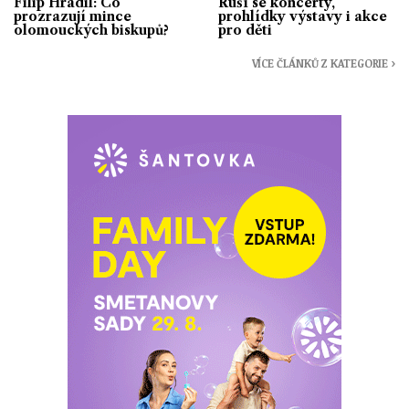
Filip Hradil: Co
Ruší se koncerty,
prozrazují mince
prohlídky výstavy i akce
olomouckých biskupů?
pro děti
VÍCE ČLÁNKŮ Z KATEGORIE ›