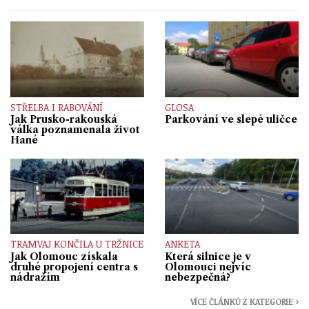
STŘELBA I RABOVÁNÍ
GLOSA
Jak Prusko-rakouská
Parkování ve slepé uličce
válka poznamenala život
Hané
TRAMVAJ KONČILA U TRŽNICE
ANKETA
Jak Olomouc získala
Která silnice je v
druhé propojení centra s
Olomouci nejvíc
nádražím
nebezpečná?
VÍCE ČLÁNKŮ Z KATEGORIE ›