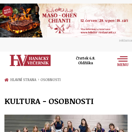
reklama
Čtvrtek 6.8.
Oldřiška
MENU
Zprávy
›
HLAVNÍ STRANA
OSOBNOSTI
Rozhovory
Olomouc
KULTURA - OSOBNOSTI
Kultura
Politika
Prostějov
Společnost
Hudba
Ekonomika
Přerov
Sport
Ženy