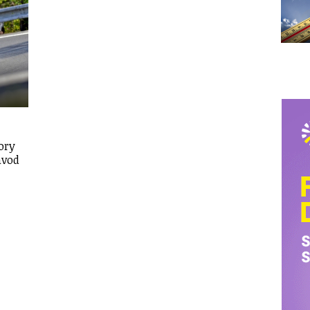
ory
ávod