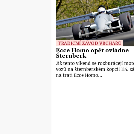
TRADIČNÍ ZÁVOD VRCHAŘŮ
Ecce Homo opět ovládne
Šternberk
Již tento víkend se rozburácejí mot
vozů na šternberském kopci! 114. z
na trati Ecce Homo…