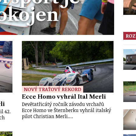
okojen
ROZ
NOVÝ TRAŤOVÝ REKORD
Ecce Homo vyhrál Ital Merli
Devětatřicátý ročník závodu vrchařů
li
Ecce Homo ve Šternberku vyhrál italský
l 42.
pilot Christian Merli.…
ech