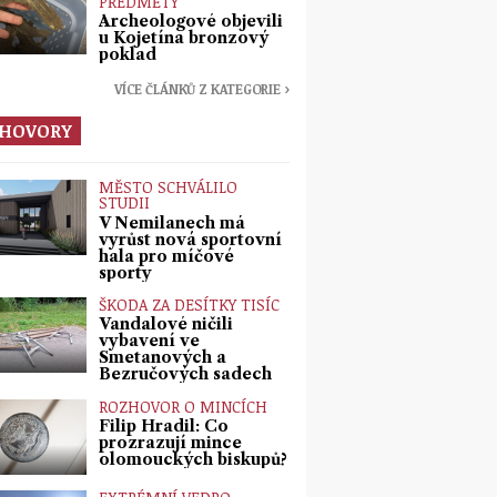
PŘEDMĚTY
Archeologové objevili
u Kojetína bronzový
poklad
VÍCE ČLÁNKŮ Z KATEGORIE ›
HOVORY
MĚSTO SCHVÁLILO
STUDII
V Nemilanech má
vyrůst nová sportovní
hala pro míčové
sporty
ŠKODA ZA DESÍTKY TISÍC
Vandalové ničili
vybavení ve
Smetanových a
Bezručových sadech
ROZHOVOR O MINCÍCH
Filip Hradil: Co
prozrazují mince
olomouckých biskupů?