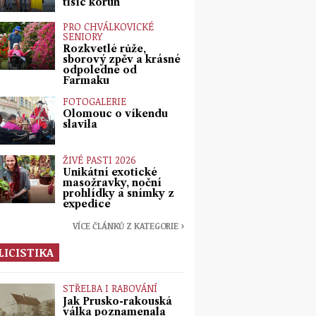
tisíc korun
PRO CHVÁLKOVICKÉ
SENIORY
Rozkvetlé růže,
sborový zpěv a krásné
odpoledne od
Farmaku
FOTOGALERIE
Olomouc o víkendu
slavila
ŽIVÉ PASTI 2026
Unikátní exotické
masožravky, noční
prohlídky a snímky z
expedice
VÍCE ČLÁNKŮ Z KATEGORIE ›
LICISTIKA
STŘELBA I RABOVÁNÍ
Jak Prusko-rakouská
válka poznamenala