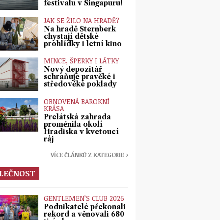
festivalu v Singapuru!
JAK SE ŽILO NA HRADĚ?
Na hradě Šternberk
chystají dětské
prohlídky i letní kino
MINCE, ŠPERKY I LÁTKY
Nový depozitář
schraňuje pravěké i
středověké poklady
OBNOVENÁ BAROKNÍ
KRÁSA
Prelátská zahrada
proměnila okolí
Hradiska v kvetoucí
ráj
VÍCE ČLÁNKŮ Z KATEGORIE ›
LEČNOST
GENTLEMEN’S CLUB 2026
Podnikatelé překonali
rekord a věnovali 680