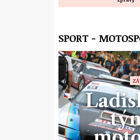
SPORT - MOTOS
ZÁ
Ladis
tý
moto