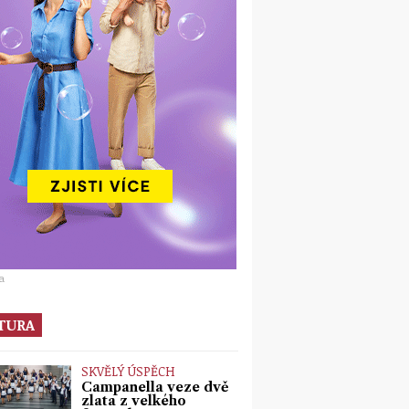
a
TURA
SKVĚLÝ ÚSPĚCH
Campanella veze dvě
zlata z velkého