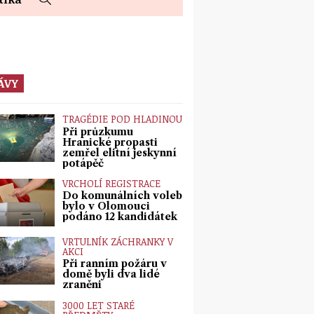
ÁVY
TRAGÉDIE POD HLADINOU
Při průzkumu
Hranické propasti
zemřel elitní jeskynní
potápěč
VRCHOLÍ REGISTRACE
Do komunálních voleb
bylo v Olomouci
podáno 12 kandidátek
VRTULNÍK ZÁCHRANKY V
AKCI
Při ranním požáru v
domě byli dva lidé
zraněni
3000 LET STARÉ