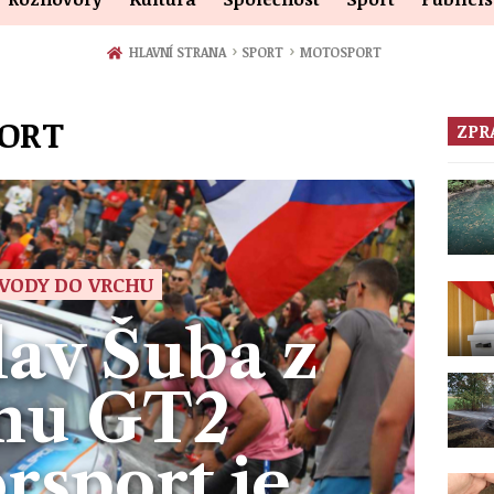
›
›
HLAVNÍ STRANA
SPORT
MOTOSPORT
PORT
ZPR
VODY DO VRCHU
lav Šuba z
mu GT2
rsport je