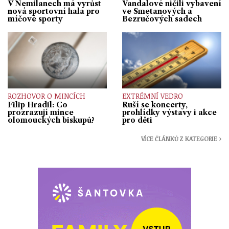
V Nemilanech má vyrůst
Vandalové ničili vybavení
nová sportovní hala pro
ve Smetanových a
míčové sporty
Bezručových sadech
ROZHOVOR O MINCÍCH
EXTRÉMNÍ VEDRO
Filip Hradil: Co
Ruší se koncerty,
prozrazují mince
prohlídky výstavy i akce
olomouckých biskupů?
pro děti
VÍCE ČLÁNKŮ Z KATEGORIE ›