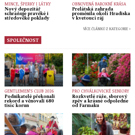
MINCE, ŠPERKY I LÁTKY
OBNOVENÁ BAROKNÍ KRÁSA
Nový depozitář
Prelátská zahrada
schraňuje pravěké i
proměnila okolí Hradiska
středověké poklady
v kvetoucí ráj
VÍCE ČLÁNKŮ Z KATEGORIE ›
SPOLEČNOST
GENTLEMEN’S CLUB 2026
PRO CHVÁLKOVICKÉ SENIORY
Podnikatelé překonali
Rozkvetlé růže, sborový
rekord a věnovali 680
zpěv a krásné odpoledne
tisíc korun
od Farmaku