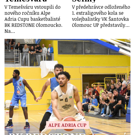
V Temešváru vstoupili do
V předehrávce odloženého
nového ročníku Alpe
1. extraligového kola se
Adria Cupu basketbalisté
volejbalistky VK Šantovka
BK REDSTONE Olomoucko.
Olomouc UP představily…
Na…
ALPE ADRIA CUP