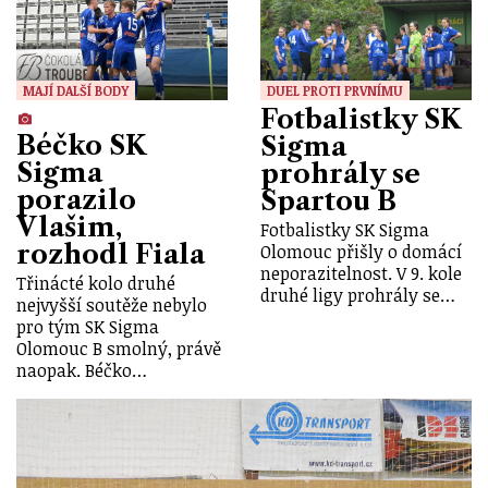
MAJÍ DALŠÍ BODY
DUEL PROTI PRVNÍMU
Fotbalistky SK
Béčko SK
Sigma
Sigma
prohrály se
porazilo
Spartou B
Vlašim,
Fotbalistky SK Sigma
rozhodl Fiala
Olomouc přišly o domácí
neporazitelnost. V 9. kole
Třinácté kolo druhé
druhé ligy prohrály se…
nejvyšší soutěže nebylo
pro tým SK Sigma
Olomouc B smolný, právě
naopak. Béčko…