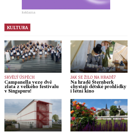
Reklama
KULTURA
SKVĚLÝ ÚSPĚCH
JAK SE ŽILO NA HRADĚ?
Campanella veze dvě
Na hradě Šternberk
zlata z velkého festivalu
chystají dětské prohlídky
v Singapuru!
i letní kino