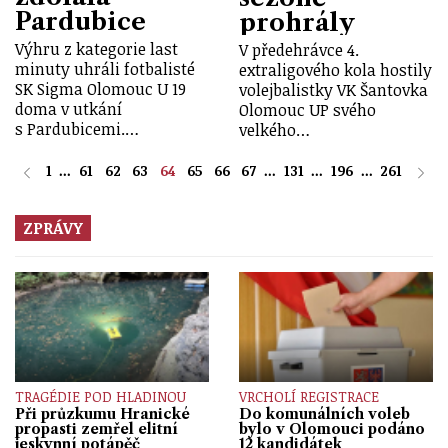
Pardubice
prohrály
Výhru z kategorie last
V předehrávce 4.
minuty uhráli fotbalisté
extraligového kola hostily
SK Sigma Olomouc U 19
volejbalistky VK Šantovka
doma v utkání
Olomouc UP svého
s Pardubicemi.…
velkého…
1
...
61
62
63
64
65
66
67
...
131
...
196
...
261
ZPRÁVY
TRAGÉDIE POD HLADINOU
VRCHOLÍ REGISTRACE
Při průzkumu Hranické
Do komunálních voleb
propasti zemřel elitní
bylo v Olomouci podáno
jeskynní potápěč
12 kandidátek