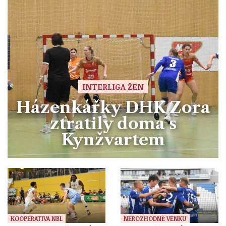
INTERLIGA ŽEN
Házenkářky DHK Zora
ztratily doma s
Kynžvartem
KOOPERATIVA NBL
NEROZHODNĚ VENKU