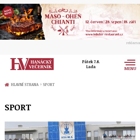
reklama
Pátek 7.8.
Lada
MENU
Zprávy
›
HLAVNÍ STRANA
SPORT
Rozhovory
Olomouc
SPORT
Kultura
Politika
Prostějov
Společnost
Hudba
Ekonomika
Přerov
Sport
Ženy