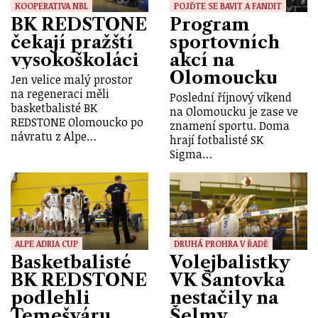
KOOPERATIVA NBL
POJĎTE SE BAVIT A FANDIT
BK REDSTONE
Program
čekají pražští
sportovních
vysokoškoláci
akcí na
Olomoucku
Jen velice malý prostor
na regeneraci měli
Poslední říjnový víkend
basketbalisté BK
na Olomoucku je zase ve
REDSTONE Olomoucko po
znamení sportu. Doma
návratu z Alpe…
hrají fotbalisté SK
Sigma…
ALPE ADRIA CUP
DRUHÁ PROHRA V ŘADĚ
Basketbalisté
Volejbalistky
BK REDSTONE
VK Šantovka
podlehli
nestačily na
Temešváru
Šelmy