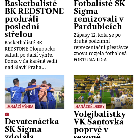
Basketbalisté
Fotbalisté SK
BK REDSTONE
Sigma
prohráli
remizovali v
poslední
Pardubicích
střelou
Zápasy 12. kola se po
druhé podzimní
Basketbalisté BK
reprezentační přestávce
REDSTONE Olomoucko
znovu rozjela fotbalová
sahali po další výhře.
FORTUNA:LIGA.…
Doma v Čajkaréně vedli
nad Slavií Praha…
DOMÁCÍ VÝHRA
HANÁCKÉ DERBY
Volejbalistky
Devatenáctka
VK Šantovka
SK Sigma
poprvé v
zdolala
sezoně