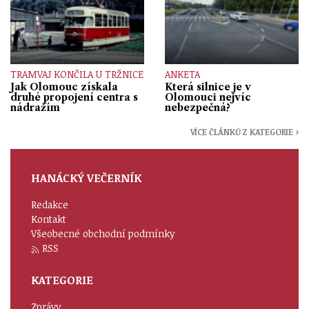
TRAMVAJ KONČILA U TRŽNICE
ANKETA
Jak Olomouc získala
Která silnice je v
druhé propojení centra s
Olomouci nejvíc
nádražím
nebezpečná?
VÍCE ČLÁNKŮ Z KATEGORIE ›
HANÁCKÝ VEČERNÍK
Redakce
Kontakt
Všeobecné obchodní podmínky
RSS
KATEGORIE
Zprávy