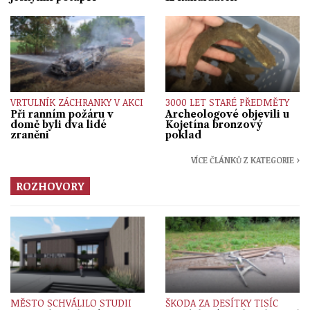
VRTULNÍK ZÁCHRANKY V AKCI
3000 LET STARÉ PŘEDMĚTY
Při ranním požáru v
Archeologové objevili u
domě byli dva lidé
Kojetína bronzový
zraněni
poklad
VÍCE ČLÁNKŮ Z KATEGORIE ›
ROZHOVORY
MĚSTO SCHVÁLILO STUDII
ŠKODA ZA DESÍTKY TISÍC