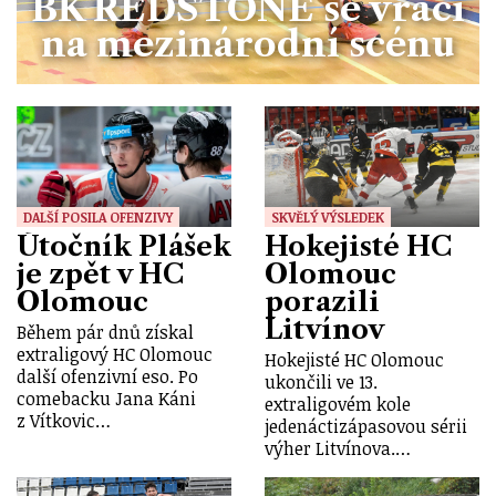
BK REDSTONE se vrací
na mezinárodní scénu
DALŠÍ POSILA OFENZIVY
SKVĚLÝ VÝSLEDEK
Útočník Plášek
Hokejisté HC
je zpět v HC
Olomouc
Olomouc
porazili
Litvínov
Během pár dnů získal
extraligový HC Olomouc
Hokejisté HC Olomouc
další ofenzivní eso. Po
ukončili ve 13.
comebacku Jana Káni
extraligovém kole
z Vítkovic…
jedenáctizápasovou sérii
výher Litvínova.…