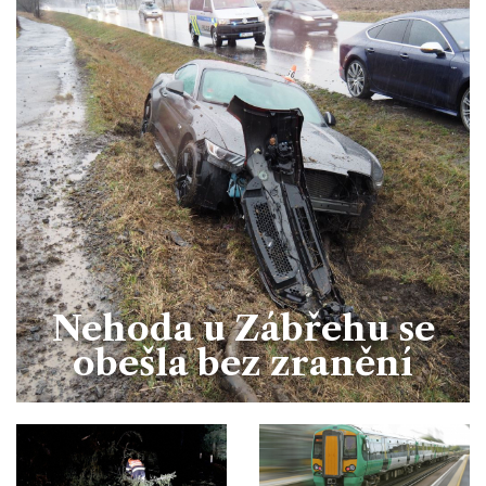
Nehoda u Zábřehu se
obešla bez zranění