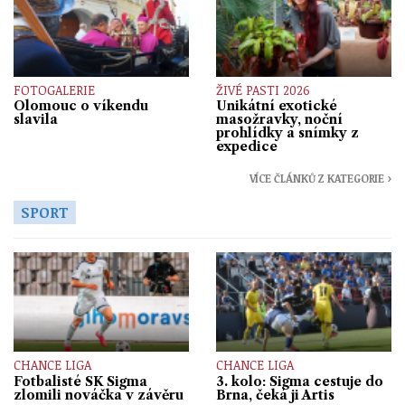
FOTOGALERIE
ŽIVÉ PASTI 2026
Olomouc o víkendu
Unikátní exotické
slavila
masožravky, noční
prohlídky a snímky z
expedice
VÍCE ČLÁNKŮ Z KATEGORIE ›
SPORT
CHANCE LIGA
CHANCE LIGA
Fotbalisté SK Sigma
3. kolo: Sigma cestuje do
zlomili nováčka v závěru
Brna, čeká ji Artis