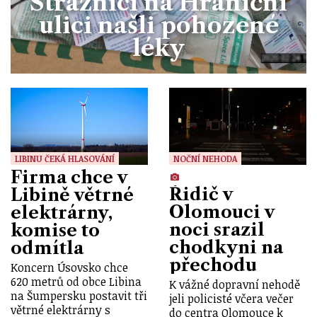
Strážníci na Hraniční
ulici našli pohozené
léky
LIBINU ČEKÁ HLASOVÁNÍ
NOČNÍ NEHODA
Firma chce v
Řidič v
Libině větrné
Olomouci v
elektrárny,
noci srazil
komise to
chodkyni na
odmítla
přechodu
Koncern Úsovsko chce
620 metrů od obce Libina
K vážné dopravní nehodě
na Šumpersku postavit tři
jeli policisté včera večer
větrné elektrárny s
do centra Olomouce k