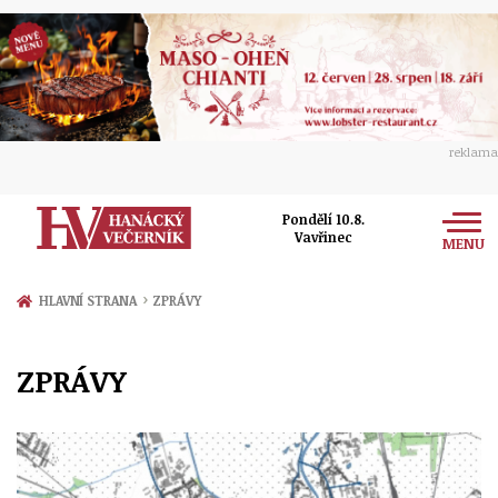
reklama
Pondělí 10.8.
Vavřinec
MENU
Zprávy
›
HLAVNÍ STRANA
ZPRÁVY
Rozhovory
Olomouc
ZPRÁVY
Kultura
Politika
Prostějov
Společnost
Hudba
Ekonomika
Přerov
Sport
Ženy