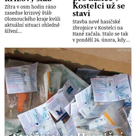
Kostelci už se
Zítra v osm hodin ráno
staví
zasedne krizový štáb
Olomouckého kraje kvůli
Stavba nové hasičské
aktuální situaci ohledně
zbrojnice v Kostelci na
šíření…
Hané začala. Stalo se tak
v pondělí 24. února, kdy…