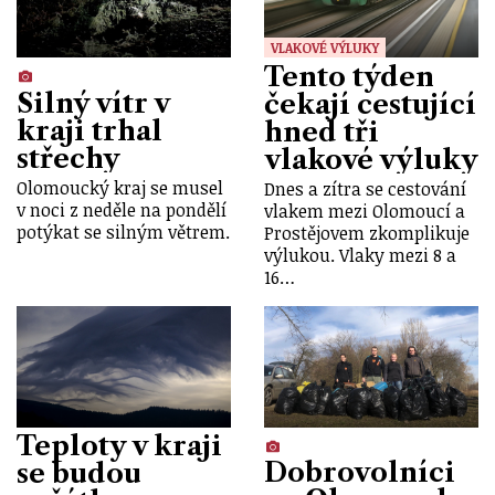
VLAKOVÉ VÝLUKY
Tento týden
Silný vítr v
čekají cestující
kraji trhal
hned tři
střechy
vlakové výluky
Olomoucký kraj se musel
Dnes a zítra se cestování
v noci z neděle na pondělí
vlakem mezi Olomoucí a
potýkat se silným větrem.
Prostějovem zkomplikuje
výlukou. Vlaky mezi 8 a
16…
Teploty v kraji
Dobrovolníci
se budou