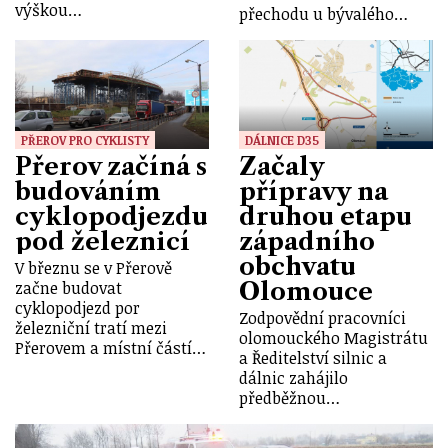
výškou…
přechodu u bývalého…
PŘEROV PRO CYKLISTY
DÁLNICE D35
Přerov začíná s
Začaly
budováním
přípravy na
cyklopodjezdu
druhou etapu
pod železnicí
západního
obchvatu
V březnu se v Přerově
Olomouce
začne budovat
cyklopodjezd por
Zodpovědní pracovníci
železniční tratí mezi
olomouckého Magistrátu
Přerovem a místní částí…
a Ředitelství silnic a
dálnic zahájilo
předběžnou…