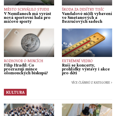
MĚSTO SCHVÁLILO STUDII
ŠKODA ZA DESÍTKY TISÍC
V Nemilanech má vyrůst
Vandalové ničili vybavení
nová sportovní hala pro
ve Smetanových a
míčové sporty
Bezručových sadech
ROZHOVOR O MINCÍCH
EXTRÉMNÍ VEDRO
Filip Hradil: Co
Ruší se koncerty,
prozrazují mince
prohlídky výstavy i akce
olomouckých biskupů?
pro děti
VÍCE ČLÁNKŮ Z KATEGORIE ›
KULTURA