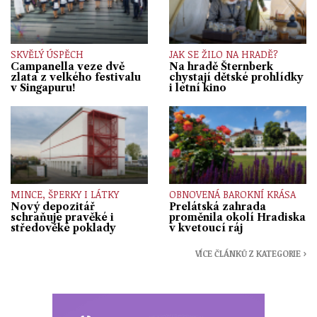
SKVĚLÝ ÚSPĚCH
JAK SE ŽILO NA HRADĚ?
Campanella veze dvě
Na hradě Šternberk
zlata z velkého festivalu
chystají dětské prohlídky
v Singapuru!
i letní kino
MINCE, ŠPERKY I LÁTKY
OBNOVENÁ BAROKNÍ KRÁSA
Nový depozitář
Prelátská zahrada
schraňuje pravěké i
proměnila okolí Hradiska
středověké poklady
v kvetoucí ráj
VÍCE ČLÁNKŮ Z KATEGORIE ›