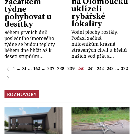
na Olomoucku
začátkem
uklízeli
týdne
rybářské
pohybovat u
lokality
desítky
Vodní plochy roztály.
Během prvních dnů
Počasí začíná
posledního únorového
milovníkům krásně
týdne se budou teploty
strávených chvil u břehů
během dne blížit až k
našich vod přát a…
deseti stupňům…
1
...
81
...
162
...
237
238
239
240
241
242
243
...
322
ROZHOVORY