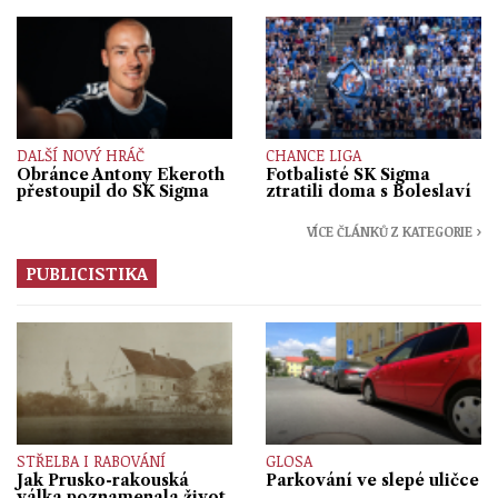
DALŠÍ NOVÝ HRÁČ
CHANCE LIGA
Obránce Antony Ekeroth
Fotbalisté SK Sigma
přestoupil do SK Sigma
ztratili doma s Boleslaví
VÍCE ČLÁNKŮ Z KATEGORIE ›
PUBLICISTIKA
STŘELBA I RABOVÁNÍ
GLOSA
Jak Prusko-rakouská
Parkování ve slepé uličce
válka poznamenala život