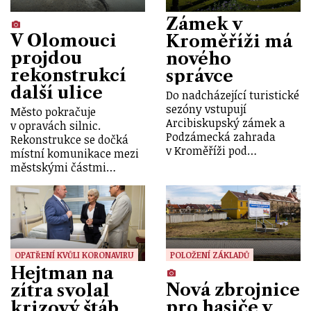
Zámek v
V Olomouci
Kroměříži má
projdou
nového
rekonstrukcí
správce
další ulice
Do nadcházející turistické
sezóny vstupují
Město pokračuje
Arcibiskupský zámek a
v opravách silnic.
Podzámecká zahrada
Rekonstrukce se dočká
v Kroměříži pod…
místní komunikace mezi
městskými částmi…
OPATŘENÍ KVŮLI KORONAVIRU
POLOŽENÍ ZÁKLADŮ
Hejtman na
Nová zbrojnice
zítra svolal
pro hasiče v
krizový štáb