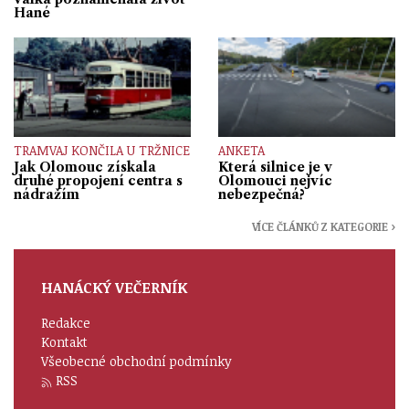
Hané
TRAMVAJ KONČILA U TRŽNICE
ANKETA
Jak Olomouc získala
Která silnice je v
druhé propojení centra s
Olomouci nejvíc
nádražím
nebezpečná?
VÍCE ČLÁNKŮ Z KATEGORIE ›
HANÁCKÝ VEČERNÍK
Redakce
Kontakt
Všeobecné obchodní podmínky
RSS