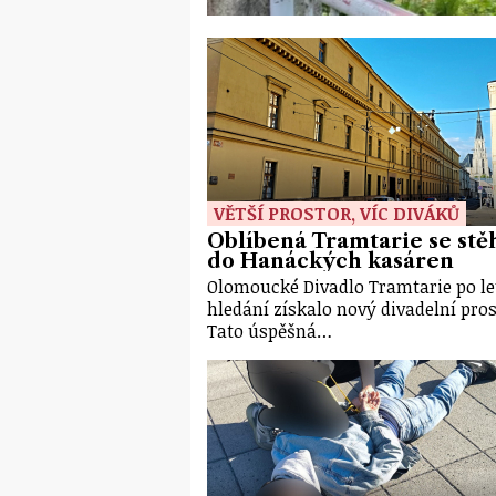
VĚTŠÍ PROSTOR, VÍC DIVÁKŮ
Oblíbená Tramtarie se stě
do Hanáckých kasáren
Olomoucké Divadlo Tramtarie po le
hledání získalo nový divadelní pros
Tato úspěšná…