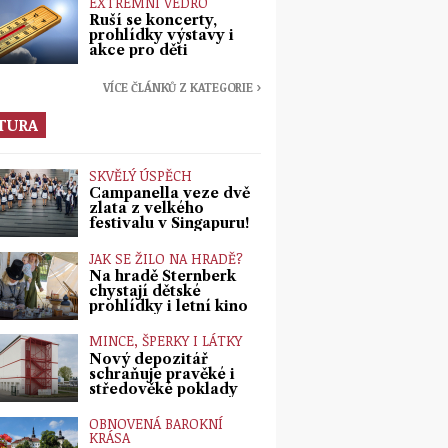
EXTRÉMNÍ VEDRO
Ruší se koncerty,
prohlídky výstavy i
akce pro děti
VÍCE ČLÁNKŮ Z KATEGORIE ›
TURA
SKVĚLÝ ÚSPĚCH
Campanella veze dvě
zlata z velkého
festivalu v Singapuru!
JAK SE ŽILO NA HRADĚ?
Na hradě Šternberk
chystají dětské
prohlídky i letní kino
MINCE, ŠPERKY I LÁTKY
Nový depozitář
schraňuje pravěké i
středověké poklady
OBNOVENÁ BAROKNÍ
KRÁSA