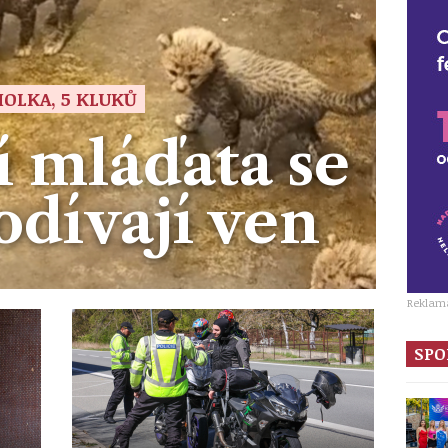
HOLKA, 5 KLUKŮ
 mláďata se
odívají ven
Reklam
SPO