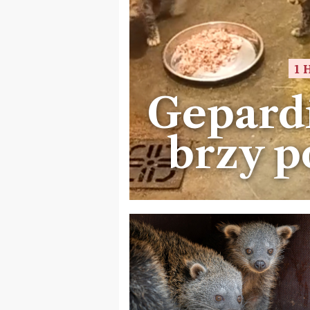
1 
Gepardí
brzy p