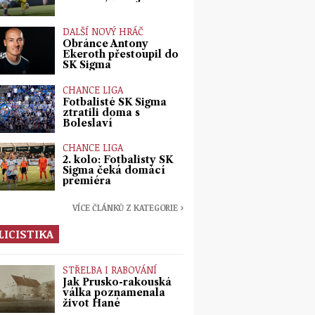
DALŠÍ NOVÝ HRÁČ
Obránce Antony
Ekeroth přestoupil do
SK Sigma
CHANCE LIGA
Fotbalisté SK Sigma
ztratili doma s
Boleslaví
CHANCE LIGA
2. kolo: Fotbalisty SK
Sigma čeká domácí
premiéra
VÍCE ČLÁNKŮ Z KATEGORIE ›
LICISTIKA
STŘELBA I RABOVÁNÍ
Jak Prusko-rakouská
válka poznamenala
život Hané