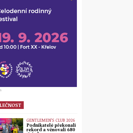
a
LEČNOST
GENTLEMEN’S CLUB 2026
Podnikatelé překonali
rekord a věnovali 680