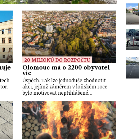
20 MILIONŮ DO ROZPOČTU
huje
Olomouc má o 2200 obyvatel
víc
tech
Úspěch. Tak lze jednoduše zhodnotit
tor.
akci, jejímž záměrem v loňském roce
bylo motivovat nepřihlášené…