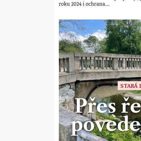
roku 2024 i ochrana…
STARÁ 
Přes ře
povede