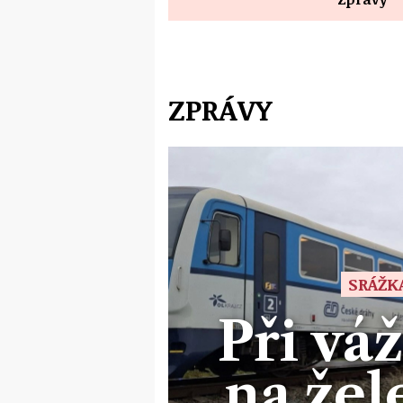
ZPRÁVY
SRÁŽK
Při vá
na žel