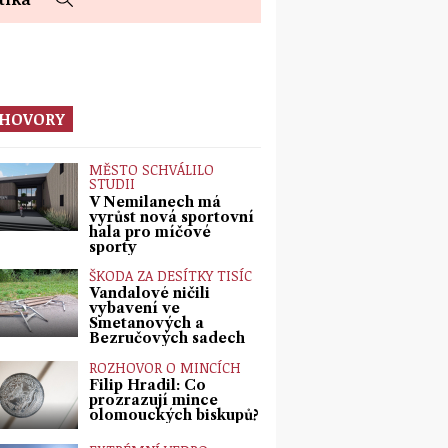
HOVORY
MĚSTO SCHVÁLILO
STUDII
V Nemilanech má
vyrůst nová sportovní
hala pro míčové
sporty
ŠKODA ZA DESÍTKY TISÍC
Vandalové ničili
vybavení ve
Smetanových a
Bezručových sadech
ROZHOVOR O MINCÍCH
Filip Hradil: Co
prozrazují mince
olomouckých biskupů?