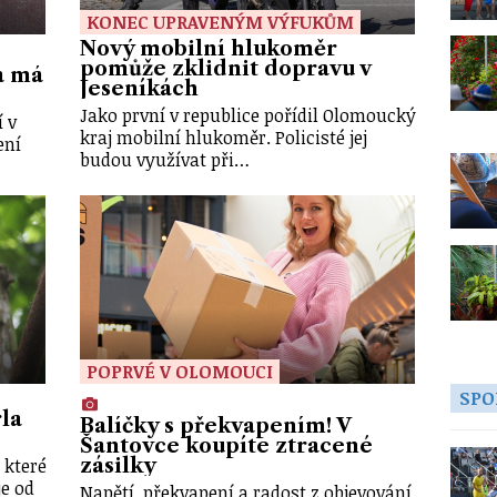
KONEC UPRAVENÝM VÝFUKŮM
Nový mobilní hlukoměr
pomůže zklidnit dopravu v
a má
Jeseníkách
Jako první v republice pořídil Olomoucký
 v
kraj mobilní hlukoměr. Policisté jej
ení
budou využívat při…
POPRVÉ V OLOMOUCI
SPO
la
Balíčky s překvapením! V
Šantovce koupíte ztracené
 které
zásilky
je od
Napětí, překvapení a radost z objevování.