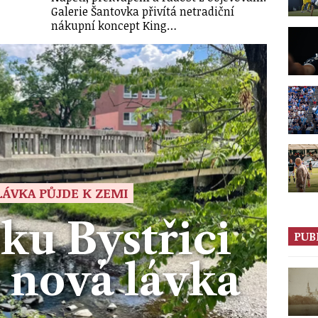
Galerie Šantovka přivítá netradiční
nákupní koncept King…
LÁVKA PŮJDE K ZEMI
ku Bystřici
PUB
 nová lávka