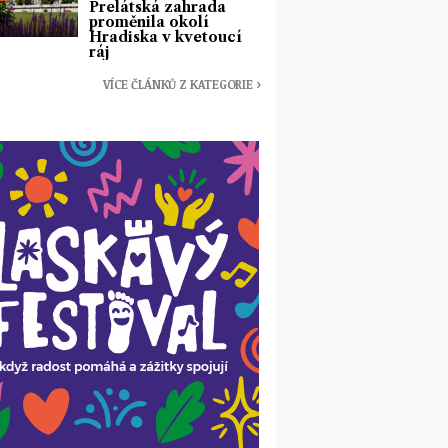
Prelátská zahrada
proměnila okolí
Hradiska v kvetoucí
ráj
VÍCE ČLÁNKŮ Z KATEGORIE ›