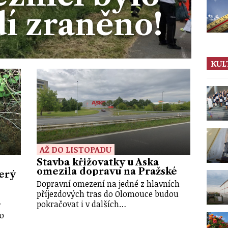
dí zraněno!
KUL
AŽ DO LISTOPADU
Stavba křižovatky u Aska
omezila dopravu na Pražské
terý
Dopravní omezení na jedné z hlavních
příjezdových tras do Olomouce budou
pokračovat i v dalších…
v
do