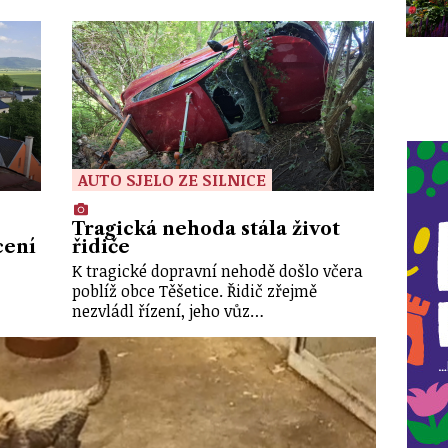
AUTO SJELO ZE SILNICE
Tragická nehoda stála život
cení
řidiče
K tragické dopravní nehodě došlo včera
poblíž obce Těšetice. Řidič zřejmě
nezvládl řízení, jeho vůz…