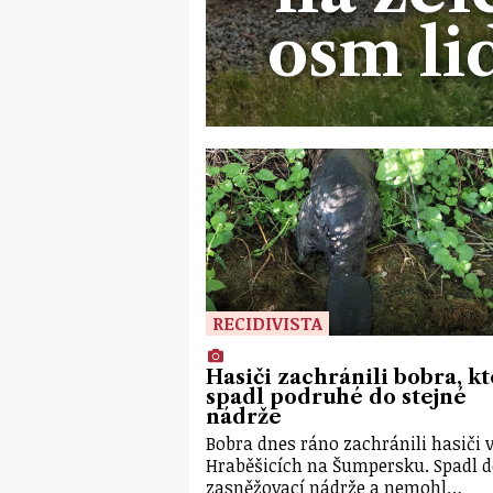
osm li
RECIDIVISTA
Hasiči zachránili bobra, k
spadl podruhé do stejné
nádrže
Bobra dnes ráno zachránili hasiči 
Hraběšicích na Šumpersku. Spadl 
zasněžovací nádrže a nemohl…