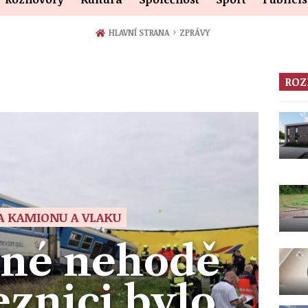
›
HLAVNÍ STRANA
ZPRÁVY
ROZ
A KAMIONU A VLAKU
žné nehodě
eznici bylo