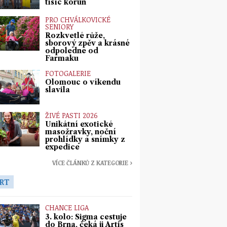
tisíc korun
PRO CHVÁLKOVICKÉ
SENIORY
Rozkvetlé růže,
sborový zpěv a krásné
odpoledne od
Farmaku
FOTOGALERIE
Olomouc o víkendu
slavila
ŽIVÉ PASTI 2026
Unikátní exotické
masožravky, noční
prohlídky a snímky z
expedice
VÍCE ČLÁNKŮ Z KATEGORIE ›
RT
CHANCE LIGA
3. kolo: Sigma cestuje
do Brna, čeká ji Artis