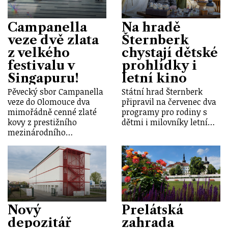
Campanella
Na hradě
veze dvě zlata
Šternberk
z velkého
chystají dětské
festivalu v
prohlídky i
Singapuru!
letní kino
Pěvecký sbor Campanella
Státní hrad Šternberk
veze do Olomouce dva
připravil na červenec dva
mimořádně cenné zlaté
programy pro rodiny s
kovy z prestižního
dětmi i milovníky letní…
mezinárodního…
Nový
Prelátská
depozitář
zahrada