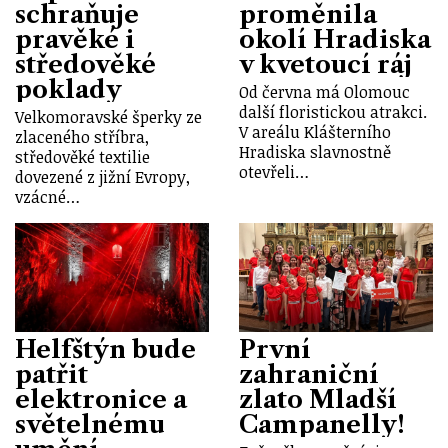
schraňuje
proměnila
pravěké i
okolí Hradiska
středověké
v kvetoucí ráj
poklady
Od června má Olomouc
další floristickou atrakci.
Velkomoravské šperky ze
V areálu Klášterního
zlaceného stříbra,
Hradiska slavnostně
středověké textilie
otevřeli…
dovezené z jižní Evropy,
vzácné…
Helfštýn bude
První
patřit
zahraniční
elektronice a
zlato Mladší
světelnému
Campanelly!