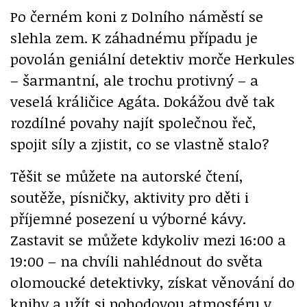
Po černém koni z Dolního náměstí se
slehla zem. K záhadnému případu je
povolán geniální detektiv morče Herkules
– šarmantní, ale trochu protivný – a
veselá králičice Agáta. Dokážou dvě tak
rozdílné povahy najít společnou řeč,
spojit síly a zjistit, co se vlastně stalo?
Těšit se můžete na autorské čtení,
soutěže, písničky, aktivity pro děti i
příjemné posezení u výborné kávy.
Zastavit se můžete kdykoliv mezi 16:00 a
19:00 – na chvíli nahlédnout do světa
olomoucké detektivky, získat věnování do
knihy a užít si pohodovou atmosféru v