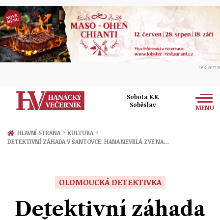
reklama
Sobota 8.8.
Soběslav
MENU
Zprávy
›
›
HLAVNÍ STRANA
KULTURA
DETEKTIVNÍ ZÁHADA V ŠANTOVCE: HANA NEVRLÁ ZVE NA…
Rozhovory
Olomouc
Kultura
Politika
Prostějov
OLOMOUCKÁ DETEKTIVKA
Společnost
Hudba
Ekonomika
Detektivní záhada
Přerov
Sport
Ženy