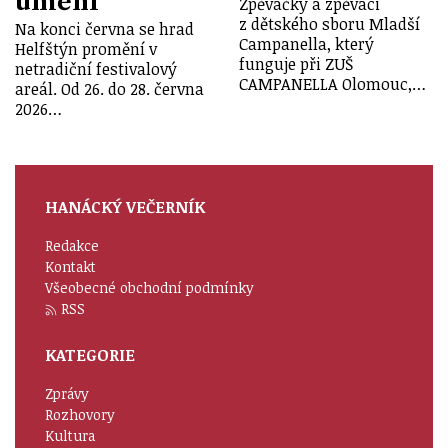
umění
Zpěvačky a zpěváci
z dětského sboru Mladší
Na konci června se hrad
Campanella, který
Helfštýn promění v
funguje při ZUŠ
netradiční festivalový
CAMPANELLA Olomouc,…
areál. Od 26. do 28. června
2026…
HANÁCKÝ VEČERNÍK
Redakce
Kontakt
Všeobecné obchodní podmínky
RSS
KATEGORIE
Zprávy
Rozhovory
Kultura