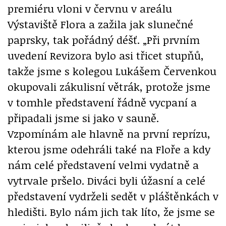
premiéru vloni v červnu v areálu
Výstaviště Flora a zažila jak slunečné
paprsky, tak pořádný déšť. „Při prvním
uvedení Revizora bylo asi třicet stupňů,
takže jsme s kolegou Lukášem Červenkou
okupovali zákulisní větrák, protože jsme
v tomhle představení řádně vycpaní a
připadali jsme si jako v sauně.
Vzpomínám ale hlavně na první reprízu,
kterou jsme odehráli také na Floře a kdy
nám celé představení velmi vydatně a
vytrvale pršelo. Diváci byli úžasní a celé
představení vydrželi sedět v pláštěnkách v
hledišti. Bylo nám jich tak líto, že jsme se