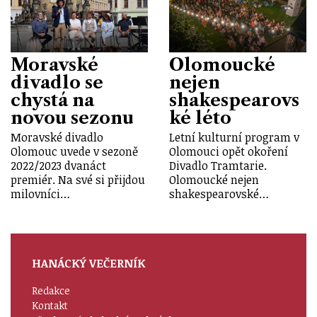
Moravské
Olomoucké
divadlo se
nejen
chystá na
shakespearovs
novou sezonu
ké léto
Moravské divadlo
Letní kulturní program v
Olomouc uvede v sezoně
Olomouci opět okoření
2022/2023 dvanáct
Divadlo Tramtarie.
premiér. Na své si přijdou
Olomoucké nejen
milovníci…
shakespearovské…
HANÁCKÝ VEČERNÍK
Redakce
Kontakt