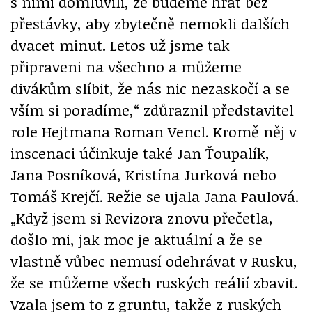
s nimi domluvili, že budeme hrát bez
přestávky, aby zbytečně nemokli dalších
dvacet minut. Letos už jsme tak
připraveni na všechno a můžeme
divákům slíbit, že nás nic nezaskočí a se
vším si poradíme,“ zdůraznil představitel
role Hejtmana Roman Vencl. Kromě něj v
inscenaci účinkuje také Jan Ťoupalík,
Jana Posníková, Kristína Jurková nebo
Tomáš Krejčí. Režie se ujala Jana Paulová.
„Když jsem si Revizora znovu přečetla,
došlo mi, jak moc je aktuální a že se
vlastně vůbec nemusí odehrávat v Rusku,
že se můžeme všech ruských reálií zbavit.
Vzala jsem to z gruntu, takže z ruských