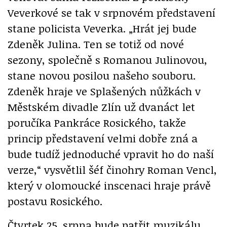
Veverkové se tak v srpnovém představení
stane policista Veverka. „Hrát jej bude
Zdeněk Julina. Ten se totiž od nové
sezony, společně s Romanou Julinovou,
stane novou posilou našeho souboru.
Zdeněk hraje ve Splašených nůžkách v
Městském divadle Zlín už dvanáct let
poručíka Pankráce Rosického, takže
princip představení velmi dobře zná a
bude tudíž jednoduché vpravit ho do naší
verze,“ vysvětlil šéf činohry Roman Vencl,
který v olomoucké inscenaci hraje právě
postavu Rosického.
Čtvrtek 25. srpna bude patřit muzikálu