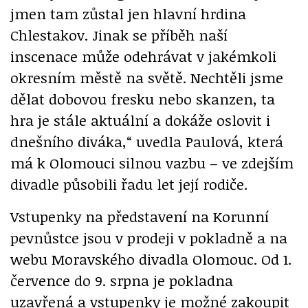
jmen tam zůstal jen hlavní hrdina
Chlestakov. Jinak se příběh naší
inscenace může odehrávat v jakémkoli
okresním městě na světě. Nechtěli jsme
dělat dobovou fresku nebo skanzen, ta
hra je stále aktuální a dokáže oslovit i
dnešního diváka,“ uvedla Paulová, která
má k Olomouci silnou vazbu – ve zdejším
divadle působili řadu let její rodiče.
Vstupenky na představení na Korunní
pevnůstce jsou v prodeji v pokladně a na
webu Moravského divadla Olomouc. Od 1.
července do 9. srpna je pokladna
uzavřená a vstupenky je možné zakoupit