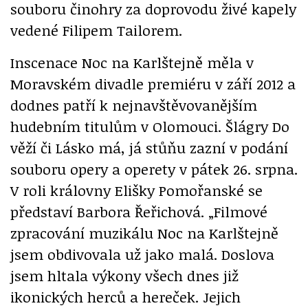
souboru činohry za doprovodu živé kapely
vedené Filipem Tailorem.
Inscenace Noc na Karlštejně měla v
Moravském divadle premiéru v září 2012 a
dodnes patří k nejnavštěvovanějším
hudebním titulům v Olomouci. Šlágry Do
věží či Lásko má, já stůňu zazní v podání
souboru opery a operety v pátek 26. srpna.
V roli královny Elišky Pomořanské se
představí Barbora Řeřichová. „Filmové
zpracování muzikálu Noc na Karlštejně
jsem obdivovala už jako malá. Doslova
jsem hltala výkony všech dnes již
ikonických herců a hereček. Jejich