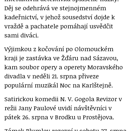
Děj se odehrává ve stejnojmenném
kadeřnictví, v jehož sousedství dojde k
vraždě a pachatele pomáhají usvědčit
sami diváci.
Výjimkou z kočování po Olomouckém
kraji je zastávka ve Žďáru nad Sázavou,
kam soubor opery a operety Moravského
divadla v neděli 21. srpna přiveze
populární muzikál Noc na Karlštejně.
Satirickou komedii N. V. Gogola Revizor v
režii Jany Paulové uvidí návštěvníci v
pátek 26. srpna v Brodku u Prostějova.
Zámek Plumlov rozezní v sobotu 27. srpna