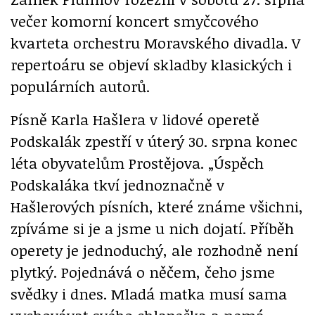
večer komorní koncert smyčcového
kvarteta orchestru Moravského divadla. V
repertoáru se objeví skladby klasických i
populárních autorů.
Písně Karla Hašlera v lidové operetě
Podskalák zpestří v úterý 30. srpna konec
léta obyvatelům Prostějova. „Úspěch
Podskaláka tkví jednoznačně v
Hašlerových písních, které známe všichni,
zpíváme si je a jsme u nich dojatí. Příběh
operety je jednoduchý, ale rozhodně není
plytký. Pojednává o něčem, čeho jsme
svědky i dnes. Mladá matka musí sama