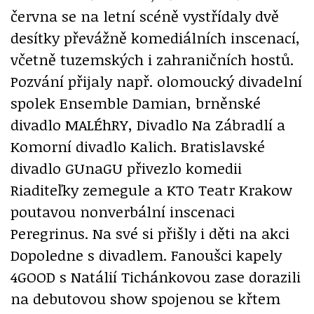
června se na letní scéně vystřídaly dvě
desítky převážně komediálních inscenací,
včetně tuzemských i zahraničních hostů.
Pozvání přijaly např. olomoucký divadelní
spolek Ensemble Damian, brněnské
divadlo MALÉhRY, Divadlo Na Zábradlí a
Komorní divadlo Kalich. Bratislavské
divadlo GUnaGU přivezlo komedii
Riaditeľky zemegule a KTO Teatr Krakow
poutavou nonverbální inscenaci
Peregrinus. Na své si přišly i děti na akci
Dopoledne s divadlem. Fanoušci kapely
4GOOD s Natálií Tichánkovou zase dorazili
na debutovou show spojenou se křtem