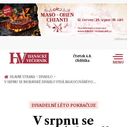
reklama
Čtvrtek 6.8.
Oldřiška
MENU
Zprávy
›
›
HLAVNÍ STRANA
DIVADLO
V SRPNU SE MORAVSKÉ DIVADLO VYDÁ NA KOČOVÁNÍ PO…
Rozhovory
Olomouc
Kultura
Politika
Prostějov
DIVADELNÍ LÉTO POKRAČUJE
Společnost
Hudba
Ekonomika
V srpnu se
Přerov
Sport
Ženy