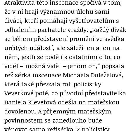
Atraktivita této inscenace spočívá v tom,
že v ní hrají významnou úlohu sami
diváci, kteří pomáhají vyšetřovatelům s
odhalením pachatele vraždy. „Každý divák
se během představení promění ve svědka
určitých událostí, ale záleží jen a jen na
něm, jestli se podělí s ostatními o to, co
viděl – možná viděl – jenom on,“ popsala
režisérka inscenace Michaela Doleželová,
která také převzala roli policistky
Veverkové poté, co původní představitelka
Daniela Klevetová odešla na mateřskou
dovolenou. A příjemným mateřským
povinnostem se zanedlouho bude
věnovat sama režisérka. Z policistky