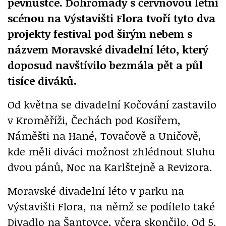
pevnůstce. Dohromady s červnovou letní
scénou na Výstavišti Flora tvoří tyto dva
projekty festival pod širým nebem s
názvem Moravské divadelní léto, který
doposud navštívilo bezmála pět a půl
tisíce diváků.
Od května se divadelní Kočování zastavilo
v Kroměříži, Čechách pod Kosířem,
Náměšti na Hané, Tovačově a Uničově,
kde měli diváci možnost zhlédnout Sluhu
dvou pánů, Noc na Karlštejně a Revizora.
Moravské divadelní léto v parku na
Výstavišti Flora, na němž se podílelo také
Divadlo na Šantovce, včera skončilo. Od 5.