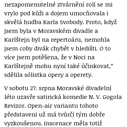
nezapomenutelné ztvárnění rolí se mi
vrylo pod kůži a dojem umocňovala i
skvělá hudba Karla Svobody. Proto, když
jsem byla v Moravském divadle a
Karlštejn byl na repertoáru, nemohla
jsem coby divák chybět v hledišti. O to
více jsem potěšena, že v Noci na
Karlštejně mohu nyní také účinkovat,“
sdělila sólistka opery a operety.
V sobotu 27. srpna Moravské divadelní
léto uzavře satirická komedie N. V. Gogola
Revizor. Open-air variantu tohoto
představení už má tvůrčí tým dobře
vyzkoušenou. Inscenace měla totiž