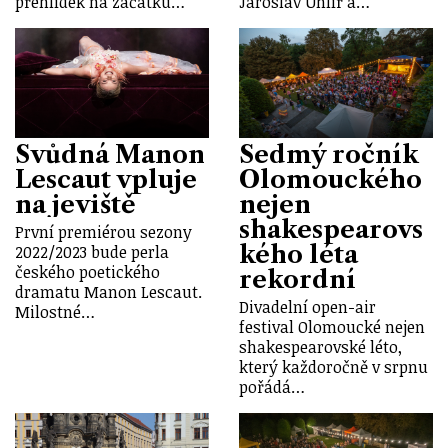
přehlídek na začátku…
Jaroslav Uhlíř a…
Svůdná Manon
Sedmý ročník
Lescaut vpluje
Olomouckého
na jeviště
nejen
shakespearovs
První premiérou sezony
kého léta
2022/2023 bude perla
českého poetického
rekordní
dramatu Manon Lescaut.
Divadelní open-air
Milostné…
festival Olomoucké nejen
shakespearovské léto,
který každoročně v srpnu
pořádá…