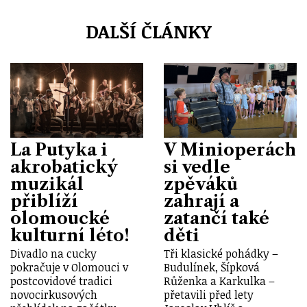
DALŠÍ ČLÁNKY
La Putyka i
V Minioperách
akrobatický
si vedle
muzikál
zpěváků
přiblíží
zahrají a
olomoucké
zatančí také
kulturní léto!
děti
Divadlo na cucky
Tři klasické pohádky –
pokračuje v Olomouci v
Budulínek, Šípková
postcovidové tradici
Růženka a Karkulka –
novocirkusových
přetavili před lety