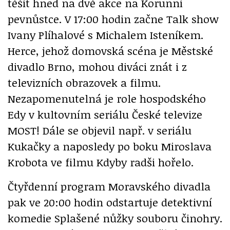
těšit hned na dvě akce na Korunní
pevnůstce. V 17:00 hodin začne Talk show
Ivany Plíhalové s Michalem Isteníkem.
Herce, jehož domovská scéna je Městské
divadlo Brno, mohou diváci znát i z
televizních obrazovek a filmu.
Nezapomenutelná je role hospodského
Edy v kultovním seriálu České televize
MOST! Dále se objevil např. v seriálu
Kukačky a naposledy po boku Miroslava
Krobota ve filmu Kdyby radši hořelo.
Čtyřdenní program Moravského divadla
pak ve 20:00 hodin odstartuje detektivní
komedie Splašené nůžky souboru činohry.