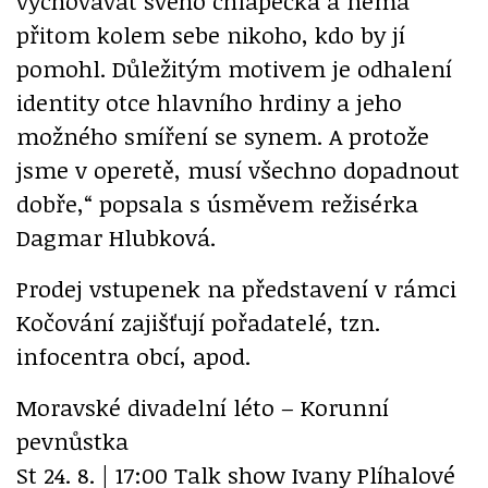
vychovávat svého chlapečka a nemá
přitom kolem sebe nikoho, kdo by jí
pomohl. Důležitým motivem je odhalení
identity otce hlavního hrdiny a jeho
možného smíření se synem. A protože
jsme v operetě, musí všechno dopadnout
dobře,“ popsala s úsměvem režisérka
Dagmar Hlubková.
Prodej vstupenek na představení v rámci
Kočování zajišťují pořadatelé, tzn.
infocentra obcí, apod.
Moravské divadelní léto – Korunní
pevnůstka
St 24. 8. | 17:00 Talk show Ivany Plíhalové