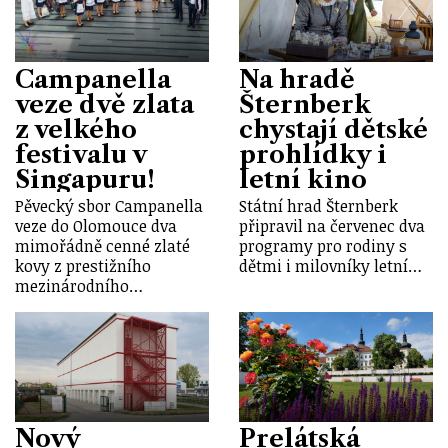
Campanella
Na hradě
veze dvě zlata
Šternberk
z velkého
chystají dětské
festivalu v
prohlídky i
Singapuru!
letní kino
Pěvecký sbor Campanella
Státní hrad Šternberk
veze do Olomouce dva
připravil na červenec dva
mimořádně cenné zlaté
programy pro rodiny s
kovy z prestižního
dětmi i milovníky letní…
mezinárodního…
Nový
Prelátská