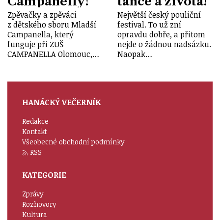
Campanelly!
tance a života!
Zpěvačky a zpěváci
Největší český pouliční
z dětského sboru Mladší
festival. To už zní
Campanella, který
opravdu dobře, a přitom
funguje při ZUŠ
nejde o žádnou nadsázku.
CAMPANELLA Olomouc,…
Naopak…
HANÁCKÝ VEČERNÍK
Redakce
Kontakt
Všeobecné obchodní podmínky
RSS
KATEGORIE
Zprávy
Rozhovory
Kultura