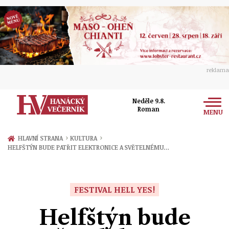
reklama
Neděle 9.8.
Roman
MENU
Zprávy
›
›
HLAVNÍ STRANA
KULTURA
HELFŠTÝN BUDE PATŘIT ELEKTRONICE A SVĚTELNÉMU…
Rozhovory
Olomouc
Kultura
Politika
Prostějov
FESTIVAL HELL YES!
Společnost
Hudba
Ekonomika
Helfštýn bude
Přerov
Sport
Ženy