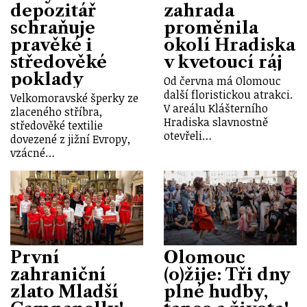
depozitář
zahrada
schraňuje
proměnila
pravěké i
okolí Hradiska
středověké
v kvetoucí ráj
poklady
Od června má Olomouc
další floristickou atrakci.
Velkomoravské šperky ze
V areálu Klášterního
zlaceného stříbra,
Hradiska slavnostně
středověké textilie
otevřeli…
dovezené z jižní Evropy,
vzácné…
První
Olomouc
zahraniční
(o)žije: Tři dny
zlato Mladší
plné hudby,