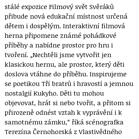
stálé expozice Filmový svět Svěráků
přibude nová edukační místnost určená
dětem i dospělým. Interaktivní filmová
herna připomene známé pohádkové
příběhy a nabídne prostor pro hru i
tvoření. „Nechtěli jsme vytvořit jen
klasickou hernu, ale prostor, který děti
doslova vtáhne do příběhu. Inspirujeme
se poetikou Tří bratrů i hravostí a jemnou
nostalgií Kukyho. Děti tu mohou
objevovat, hrát si nebo tvořit, a přitom si
přirozeně odnést vztah k vyprávění i k
samotnému zámku,“ říká scénografka
Terezína Černohorská z Vlastivědného