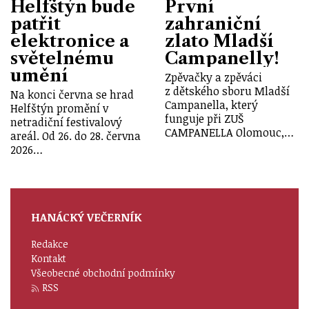
Helfštýn bude
První
patřit
zahraniční
elektronice a
zlato Mladší
světelnému
Campanelly!
umění
Zpěvačky a zpěváci
z dětského sboru Mladší
Na konci června se hrad
Campanella, který
Helfštýn promění v
funguje při ZUŠ
netradiční festivalový
CAMPANELLA Olomouc,…
areál. Od 26. do 28. června
2026…
HANÁCKÝ VEČERNÍK
Redakce
Kontakt
Všeobecné obchodní podmínky
RSS