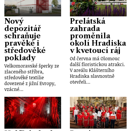
Nový
Prelátská
depozitář
zahrada
schraňuje
proměnila
pravěké i
okolí Hradiska
středověké
v kvetoucí ráj
poklady
Od června má Olomouc
další floristickou atrakci.
Velkomoravské šperky ze
V areálu Klášterního
zlaceného stříbra,
Hradiska slavnostně
středověké textilie
otevřeli…
dovezené z jižní Evropy,
vzácné…