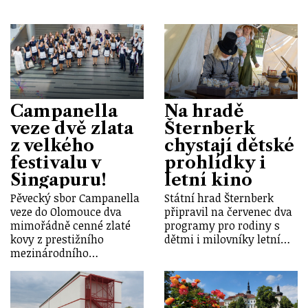
Campanella
Na hradě
veze dvě zlata
Šternberk
z velkého
chystají dětské
festivalu v
prohlídky i
Singapuru!
letní kino
Pěvecký sbor Campanella
Státní hrad Šternberk
veze do Olomouce dva
připravil na červenec dva
mimořádně cenné zlaté
programy pro rodiny s
kovy z prestižního
dětmi i milovníky letní…
mezinárodního…