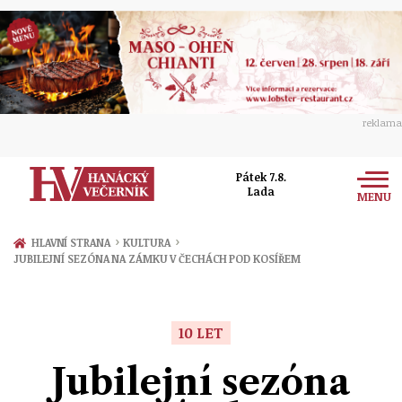
reklama
Pátek 7.8.
Lada
MENU
Zprávy
›
›
HLAVNÍ STRANA
KULTURA
JUBILEJNÍ SEZÓNA NA ZÁMKU V ČECHÁCH POD KOSÍŘEM
Rozhovory
Olomouc
Kultura
Politika
Prostějov
10 LET
Společnost
Hudba
Ekonomika
Jubilejní sezóna
Přerov
Sport
Ženy