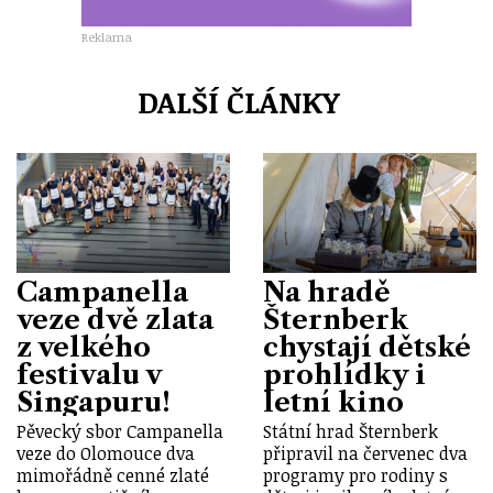
Reklama
DALŠÍ ČLÁNKY
Campanella
Na hradě
veze dvě zlata
Šternberk
z velkého
chystají dětské
festivalu v
prohlídky i
Singapuru!
letní kino
Pěvecký sbor Campanella
Státní hrad Šternberk
veze do Olomouce dva
připravil na červenec dva
mimořádně cenné zlaté
programy pro rodiny s