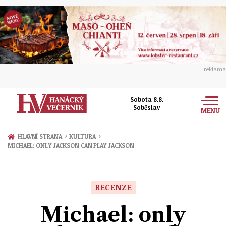
reklama
Sobota 8.8.
Soběslav
MENU
Zprávy
›
›
HLAVNÍ STRANA
KULTURA
MICHAEL: ONLY JACKSON CAN PLAY JACKSON
Rozhovory
Olomouc
Kultura
Politika
Prostějov
RECENZE
Společnost
Hudba
Ekonomika
Michael: only
Přerov
Sport
Ženy