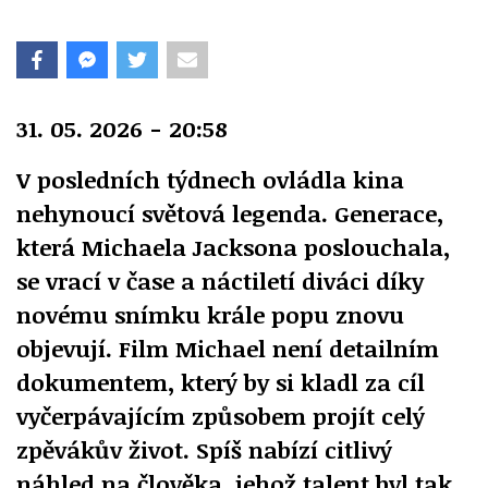
31. 05. 2026 - 20:58
V posledních týdnech ovládla kina
nehynoucí světová legenda. Generace,
která Michaela Jacksona poslouchala,
se vrací v čase a náctiletí diváci díky
novému snímku krále popu znovu
objevují. Film
Michael
není detailním
dokumentem, který by si kladl za cíl
vyčerpávajícím způsobem projít celý
zpěvákův život. Spíš nabízí citlivý
náhled na člověka, jehož talent byl tak