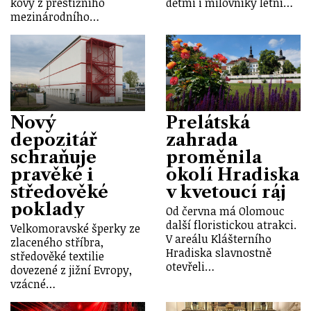
kovy z prestižního
dětmi i milovníky letní…
mezinárodního…
Nový
Prelátská
depozitář
zahrada
schraňuje
proměnila
pravěké i
okolí Hradiska
středověké
v kvetoucí ráj
poklady
Od června má Olomouc
další floristickou atrakci.
Velkomoravské šperky ze
V areálu Klášterního
zlaceného stříbra,
Hradiska slavnostně
středověké textilie
otevřeli…
dovezené z jižní Evropy,
vzácné…