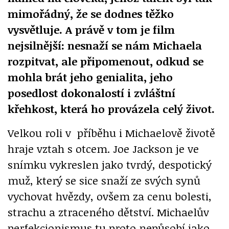
mimořádný, že se dodnes těžko
vysvětluje. A právě v tom je film
nejsilnější: nesnaží se nám Michaela
rozpitvat, ale připomenout, odkud se
mohla brát jeho genialita, jeho
posedlost dokonalostí i zvláštní
křehkost, která ho provázela celý život.
Velkou roli v příběhu i Michaelově životě
hraje vztah s otcem. Joe Jackson je ve
snímku vykreslen jako tvrdý, despotický
muž, který se sice snaží ze svých synů
vychovat hvězdy, ovšem za cenu bolesti,
strachu a ztraceného dětství. Michaelův
perfekcionismus tu proto nepůsobí jako