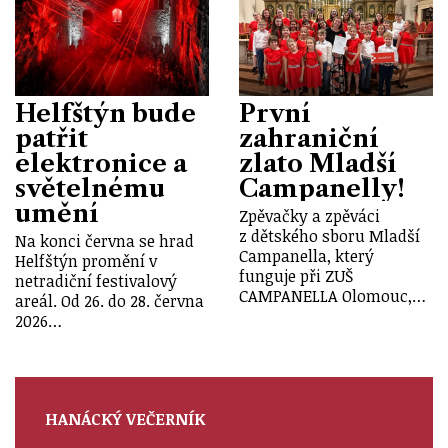
Helfštýn bude
První
patřit
zahraniční
elektronice a
zlato Mladší
světelnému
Campanelly!
umění
Zpěvačky a zpěváci
z dětského sboru Mladší
Na konci června se hrad
Campanella, který
Helfštýn promění v
funguje při ZUŠ
netradiční festivalový
CAMPANELLA Olomouc,…
areál. Od 26. do 28. června
2026…
HANÁCKÝ VEČERNÍK