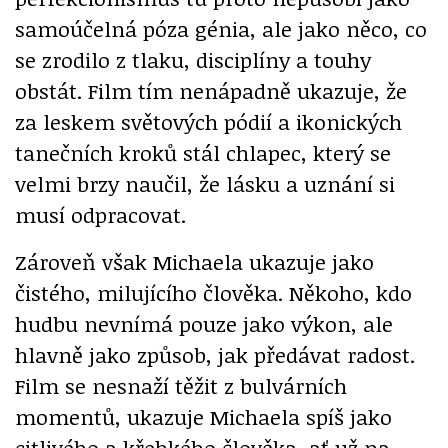
samoúčelná póza génia, ale jako něco, co
se zrodilo z tlaku, disciplíny a touhy
obstát. Film tím nenápadně ukazuje, že
za leskem světových pódií a ikonických
tanečních kroků stál chlapec, který se
velmi brzy naučil, že lásku a uznání si
musí odpracovat.
Zároveň však Michaela ukazuje jako
čistého, milujícího člověka. Někoho, kdo
hudbu nevnímá pouze jako výkon, ale
hlavně jako způsob, jak předávat radost.
Film se nesnaží těžit z bulvárních
momentů, ukazuje Michaela spíš jako
citlivého a křehkého člověka, ať už na