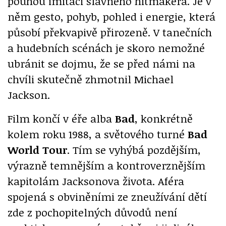
pouhou imitaci slavného hitmakera. Je v
něm gesto, pohyb, pohled i energie, která
působí překvapivě přirozeně. V tanečních
a hudebních scénách je skoro nemožné
ubránit se dojmu, že se před námi na
chvíli skutečně zhmotnil Michael
Jackson.
Film končí v éře alba
Bad
, konkrétně
kolem roku 1988, a světového turné
Bad
World Tour
. Tím se vyhýbá pozdějším,
výrazně temnějším a kontroverznějším
kapitolám Jacksonova života. Aféra
spojená s obviněními ze zneužívání dětí
zde z pochopitelných důvodů není