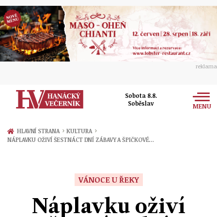
reklama
Sobota 8.8.
Soběslav
MENU
Zprávy
›
›
HLAVNÍ STRANA
KULTURA
NÁPLAVKU OŽIVÍ ŠESTNÁCT DNÍ ZÁBAVY A ŠPIČKOVÉ…
Rozhovory
Olomouc
Kultura
Politika
Prostějov
VÁNOCE U ŘEKY
Společnost
Hudba
Ekonomika
Náplavku oživí
Přerov
Sport
Ženy