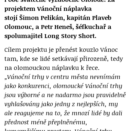
projektem Vánoční náplavka
stojí Šimon Pelikán, kapitán Plaveb
Olomouc, a Petr Heneš, šéfkuchař a
spolumajitel Long Story Short.
Cílem projektu je přenést kouzlo Vánoc
tam, kde se lidé setkávají přirozeně, tedy
na olomouckou náplavku k řece.
„Vánoční trhy v centru města nevnímám
jako konkurenci, olomoucké Vánoční trhy
jsou výborné a ne nadarmo jsou pravidelně
vyhlašovány jako jedny z nejlepších, my
ale reagujeme na to, že mnozí lidé by dali
přednost méně přeplněnému,
komornějšímu prostoru. Vánoční trhy