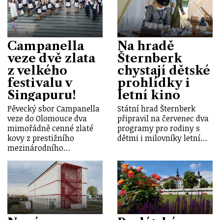
Campanella
Na hradě
veze dvě zlata
Šternberk
z velkého
chystají dětské
festivalu v
prohlídky i
Singapuru!
letní kino
Pěvecký sbor Campanella
Státní hrad Šternberk
veze do Olomouce dva
připravil na červenec dva
mimořádně cenné zlaté
programy pro rodiny s
kovy z prestižního
dětmi i milovníky letní…
mezinárodního…