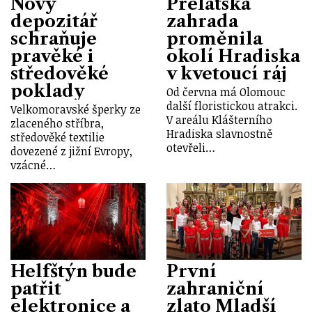
Nový
Prelátská
depozitář
zahrada
schraňuje
proměnila
pravěké i
okolí Hradiska
středověké
v kvetoucí ráj
poklady
Od června má Olomouc
další floristickou atrakci.
Velkomoravské šperky ze
V areálu Klášterního
zlaceného stříbra,
Hradiska slavnostně
středověké textilie
otevřeli…
dovezené z jižní Evropy,
vzácné…
Helfštýn bude
První
patřit
zahraniční
elektronice a
zlato Mladší