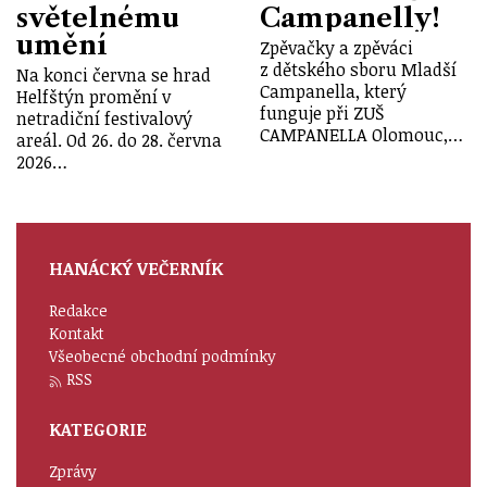
světelnému
Campanelly!
umění
Zpěvačky a zpěváci
z dětského sboru Mladší
Na konci června se hrad
Campanella, který
Helfštýn promění v
funguje při ZUŠ
netradiční festivalový
CAMPANELLA Olomouc,…
areál. Od 26. do 28. června
2026…
HANÁCKÝ VEČERNÍK
Redakce
Kontakt
Všeobecné obchodní podmínky
RSS
KATEGORIE
Zprávy