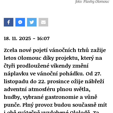
foto: Plavby Olomouc
18. 11. 2025 - 16:07
Zcela nové pojetí vánočních trhů zažije
letos Olomouc díky projektu, který na
čtyři prodloužené víkendy změní
náplavku ve vánoční pohádku. Od 27.
listopadu do 22. prosince ožije nábřeží
adventní atmosféru plnou světla,
hudby, vybrané gastronomie a vůně
punče. Plný provoz budou současně mít
i obě svátečně vyzdobené Ololodě. Za