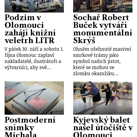
Podzim v
Sochař Robert
Olomouci
Buček vytváří
zahájí knižní
monumentální
veletrh LITR
Skrýš
V pátek 30. září a sobotu 1.
Ohněm ožehnuté masivní
října Olomouc zaplaví
smrkové trámy jako
nakladatelé, ilustrátoři a
symbol našich jistot,
výtvarníci, aby své…
které se mohou ve
zlomku okamžiku…
Postmoderní
Kyjevský balet
snímky
našel útočiště v
Michala
Olomouci