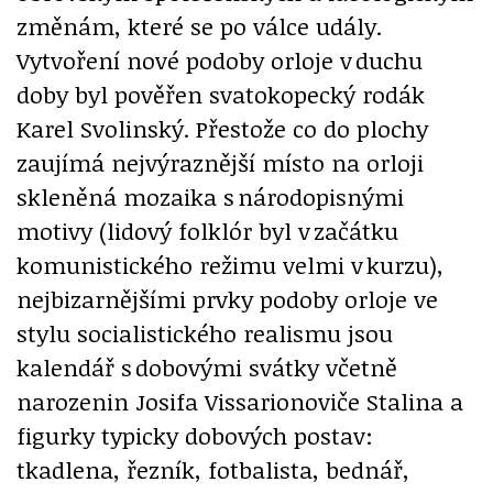
změnám, které se po válce udály.
Vytvoření nové podoby orloje v duchu
doby byl pověřen svatokopecký rodák
Karel Svolinský. Přestože co do plochy
zaujímá nejvýraznější místo na orloji
skleněná mozaika s národopisnými
motivy (lidový folklór byl v začátku
komunistického režimu velmi v kurzu),
nejbizarnějšími prvky podoby orloje ve
stylu socialistického realismu jsou
kalendář s dobovými svátky včetně
narozenin Josifa Vissarionoviče Stalina a
figurky typicky dobových postav:
tkadlena, řezník, fotbalista, bednář,