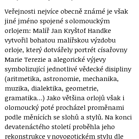
Veřejnosti nejvíce obecně známé je však
jiné jméno spojené s olomouckým
orlojem: Malíř Jan Kryštof Handke
vytvořil bohatou malířskou výzdobu
orloje, který dotvářely portrét císařovny
Marie Terezie a alegorické výjevy
symbolizující jednotlivé vědecké disipliny
(aritmetika, astronomie, mechanika,
muzika, dialektika, geometrie,
gramatika…) Jako většina orlojů však i
olomoucký poté procházel proměnami
podle měnících se slohů a stylů. Na konci
devatenáctého století proběhla jeho
rekonstrukce v novogotickém stylu dle