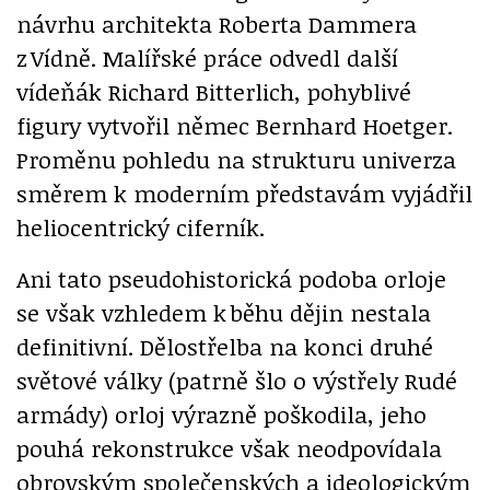
návrhu architekta Roberta Dammera
z Vídně. Malířské práce odvedl další
vídeňák Richard Bitterlich, pohyblivé
figury vytvořil němec Bernhard Hoetger.
Proměnu pohledu na strukturu univerza
směrem k moderním představám vyjádřil
heliocentrický ciferník.
Ani tato pseudohistorická podoba orloje
se však vzhledem k běhu dějin nestala
definitivní. Dělostřelba na konci druhé
světové války (patrně šlo o výstřely Rudé
armády) orloj výrazně poškodila, jeho
pouhá rekonstrukce však neodpovídala
obrovským společenských a ideologickým