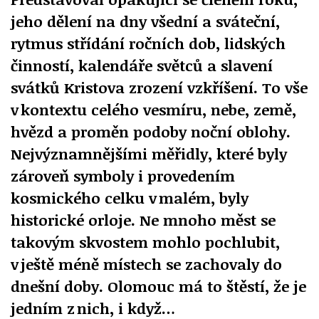
jeho dělení na dny všední a sváteční,
rytmus střídání ročních dob, lidských
činností, kalendáře světců a slavení
svátků Kristova zrození vzkříšení. To vše
v kontextu celého vesmíru, nebe, země,
hvězd a proměn podoby noční oblohy.
Nejvýznamnějšími měřidly, které byly
zároveň symboly i provedením
kosmického celku v malém, byly
historické orloje. Ne mnoho měst se
takovým skvostem mohlo pochlubit,
v ještě méně místech se zachovaly do
dnešní doby. Olomouc má to štěstí, že je
jedním z nich, i když…