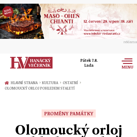
reklama
Pátek 7.8.
Lada
MENU
Zprávy
›
›
›
HLAVNÍ STRANA
KULTURA
OSTATNÍ
OLOMOUCKÝ ORLOJ POHLEDEM STALETÍ
Rozhovory
Olomouc
Kultura
Politika
Prostějov
PROMĚNY PAMÁTKY
Společnost
Hudba
Ekonomika
Olomoucký orloj
Přerov
Sport
Ženy