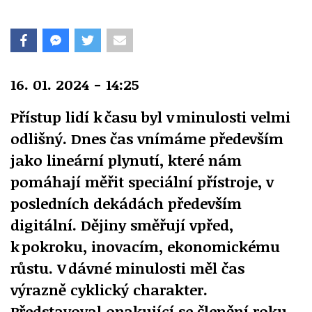
16. 01. 2024 - 14:25
Přístup lidí k času byl v minulosti velmi
odlišný. Dnes čas vnímáme především
jako lineární plynutí, které nám
pomáhají měřit speciální přístroje, v
posledních dekádách především
digitální. Dějiny směřují vpřed,
k pokroku, inovacím, ekonomickému
růstu. V dávné minulosti měl čas
výrazně cyklický charakter.
Představoval opakující se členění roku,