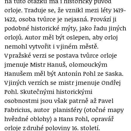
na tuto otázku má i historický původ
orloje. Traduje se, že vznikl mezi léty 1419-
1422, osoba tvůrce je nejasná. Provází ji
podobné historické mýty, jako řadu jiných
orlojů. Autor měl být oslepen, aby orloj
nemohl vytvořit i v jiném městě.
V pražské verzi se postava tvůrce orloje
jmenuje Mistr Hanuš, olomouckým
Hanušem měl být Antonín Pohl ze Saska.
V jiných verzích se mistr jmenuje Ondřej
Pohl. Skutečnými historickými
osobnostmi jsou však patrně až Pavel
Fabricius, autor planisféry (otočné mapy
hvězdné oblohy) a Hans Pohl, opravář
orloje z druhé poloviny 16. století.