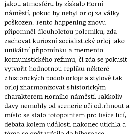
jakou atmosféru by získalo Horní
náměstí, pokud by nebyl orloj za války
poškozen. Tento happening znovu
připomněl dlouholetou polemiku, zda
zachovat kuriozní socialistický orloj jako
unikátní připomínku a memento
komunistického režimu, či zda se pokusit
vytvořit hodnotnou repliku některé
z historických podob orloje a stylově tak
orloj zharmonizovat s historickým
charakterem Horního náměstí. Jakkoliv
davy nemohly od scenerie oči odtrhnout a
místo se stalo fotopointem pro tisíce lidí,
debata kolem události nakonec utichla a
téma se opět vrátilo do hibernace.