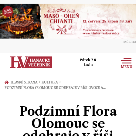
reklama
Pátek 7.8.
Lada
MENU
Zprávy
›
›
HLAVNÍ STRANA
KULTURA
PODZIMNÍ FLORA OLOMOUC SE ODEHRAJE V ŘÍŠI OVOCE A…
Rozhovory
Olomouc
Kultura
Podzimní Flora
Politika
Prostějov
Společnost
Olomouc se
Hudba
Ekonomika
Přerov
Sport
odehraje v říši
Ženy