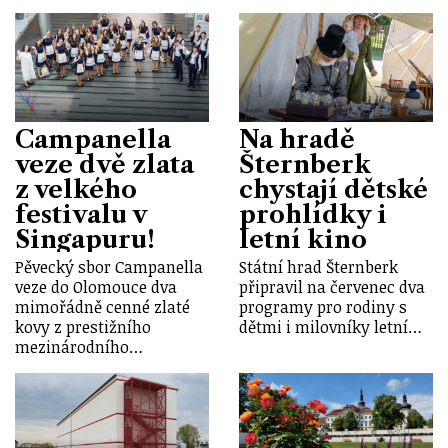
Campanella
Na hradě
veze dvě zlata
Šternberk
z velkého
chystají dětské
festivalu v
prohlídky i
Singapuru!
letní kino
Pěvecký sbor Campanella
Státní hrad Šternberk
veze do Olomouce dva
připravil na červenec dva
mimořádně cenné zlaté
programy pro rodiny s
kovy z prestižního
dětmi i milovníky letní…
mezinárodního…