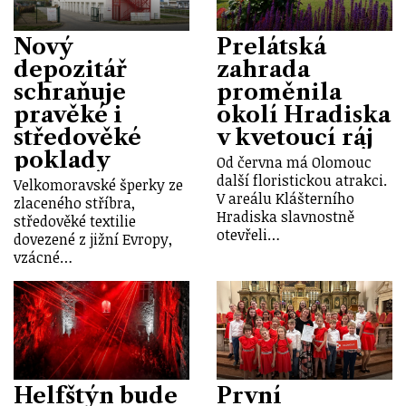
Nový
Prelátská
depozitář
zahrada
schraňuje
proměnila
pravěké i
okolí Hradiska
středověké
v kvetoucí ráj
poklady
Od června má Olomouc
další floristickou atrakci.
Velkomoravské šperky ze
V areálu Klášterního
zlaceného stříbra,
Hradiska slavnostně
středověké textilie
otevřeli…
dovezené z jižní Evropy,
vzácné…
Helfštýn bude
První