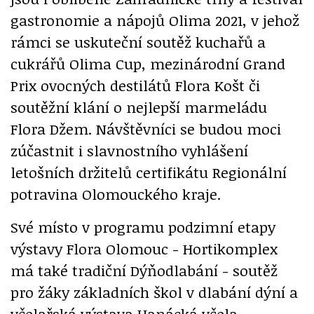
gastronomie a nápojů Olima 2021, v jehož
rámci se uskuteční soutěž kuchařů a
cukrářů Olima Cup, mezinárodní Grand
Prix ovocných destilátů Flora Košt či
soutěžní klání o nejlepší marmeládu
Flora Džem. Návštěvníci se budou moci
zúčastnit i slavnostního vyhlášení
letošních držitelů certifikátu Regionální
potravina Olomouckého kraje.
Své místo v programu podzimní etapy
výstavy Flora Olomouc - Hortikomplex
má také tradiční Dýňodlabání - soutěž
pro žáky základních škol v dlabání dýní a
včelařská výstava Hanácká včela.