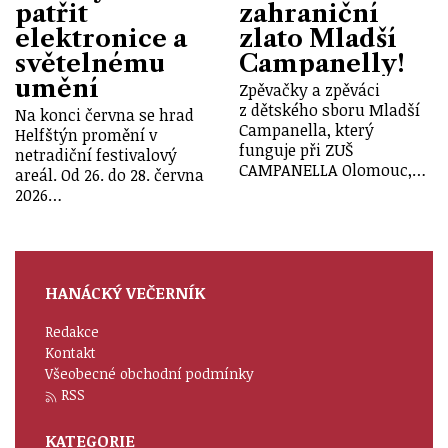
patřit
zahraniční
elektronice a
zlato Mladší
světelnému
Campanelly!
umění
Zpěvačky a zpěváci
z dětského sboru Mladší
Na konci června se hrad
Campanella, který
Helfštýn promění v
funguje při ZUŠ
netradiční festivalový
CAMPANELLA Olomouc,…
areál. Od 26. do 28. června
2026…
HANÁCKÝ VEČERNÍK
Redakce
Kontakt
Všeobecné obchodní podmínky
RSS
KATEGORIE