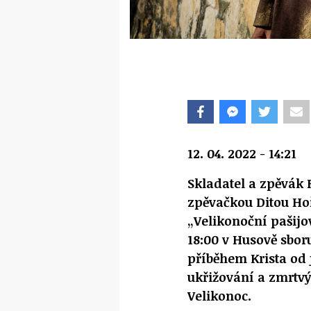
12. 04. 2022 - 14:21
Skladatel a zpěvák
zpěvačkou Ditou Ho
„Velikonoční pašijov
18:00 v Husově sbo
příběhem Krista od
ukřižování a zmrtv
Velikonoc.