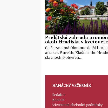
Prelátská zahrada proměn
okolí Hradiska v kvetoucí r
Od června má Olomouc další floris
atrakci. V areálu Klášterního Hrad
slavnostně otevřeli…
HANÁCKÝ VEČERNÍK
Redakce
Kontakt
Všeobecné obchodní podmínky