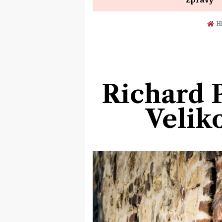
H
Richard 
Velik