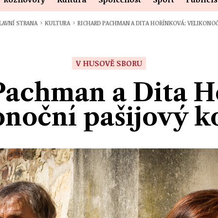
›
›
LAVNÍ STRANA
KULTURA
RICHARD PACHMAN A DITA HOŘÍNKOVÁ: VELIKONO
V HUSOVĚ SBORU
Pachman a Dita H
onoční pašijový k