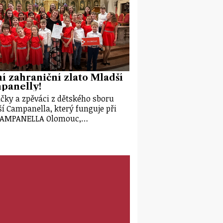
í zahraniční zlato Mladší
panelly!
čky a zpěváci z dětského sboru
í Campanella, který funguje při
CAMPANELLA Olomouc,…