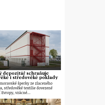
 depozitář schraňuje
ěké i středověké poklady
moravské šperky ze zlaceného
ra, středověké textilie dovezené
ní Evropy, vzácné…