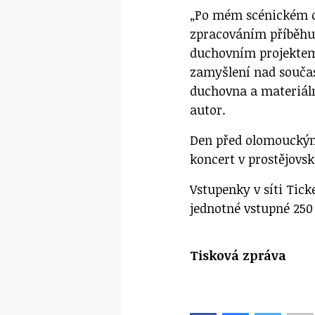
„Po mém scénickém or
zpracováním příběhu 
duchovním projektem
zamyšlení nad souča
duchovna a materiáln
autor.
Den před olomouckým
koncert v prostějovsk
Vstupenky v síti Tic
jednotné vstupné 250
Tisková zpráva