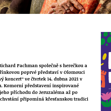
 Richard Pachman společně s herečkou a
řínkovou poprvé představí v Olomouci
ý koncert“ ve čtvrtek 14. dubna 2021 v
ru. Komorní představení inspirované
 jeho příchodu do Jeruzaléma až po
ýchvstání připomíná křesťanskou tradici