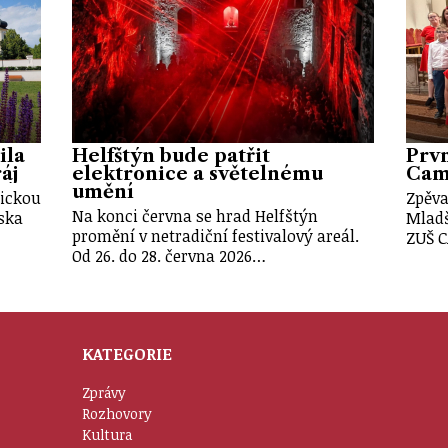
ila
Helfštýn bude patřit
Prvn
áj
elektronice a světelnému
Cam
umění
tickou
Zpěva
Na konci června se hrad Helfštýn
iska
Mladš
promění v netradiční festivalový areál.
ZUŠ 
Od 26. do 28. června 2026…
KATEGORIE
Zprávy
Rozhovory
Kultura