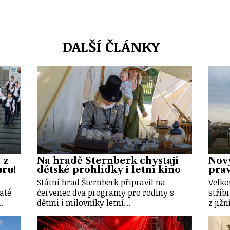
DALŠÍ ČLÁNKY
 z
Na hradě Šternberk chystají
Nový
uru!
dětské prohlídky i letní kino
prav
Státní hrad Šternberk připravil na
Velko
até
červenec dva programy pro rodiny s
stříb
…
dětmi i milovníky letní…
z již