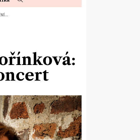
ČNÍ…
ořínková:
oncert