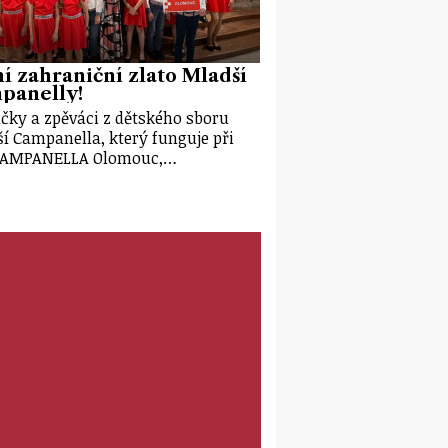
í zahraniční zlato Mladší
panelly!
čky a zpěváci z dětského sboru
í Campanella, který funguje při
CAMPANELLA Olomouc,…