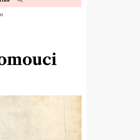
ÉM
lomouci