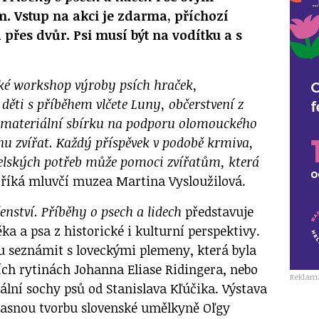
. Vstup na akci je zdarma, příchozí
přes dvůr. Psi musí být na vodítku a s
ké workshop výroby psích hraček,
 děti s příběhem vlčete Luny, občerstvení z
 a materiální sbírku na podporu olomouckého
nu zvířat. Každý příspěvek v podobě krmiva,
elských potřeb může pomoci zvířatům, která
“
říká mluvčí muzea Martina Vysloužilová.
enství. Příběhy o psech a lidech
představuje
věka a psa z historické i kulturní perspektivy.
 seznámit s loveckými plemeny, která byla
ch rytinách Johanna Eliase Ridingera, nebo
Reklam
ní sochy psů od Stanislava Kľúčika. Výstava
časnou tvorbu slovenské umělkyně Oľgy