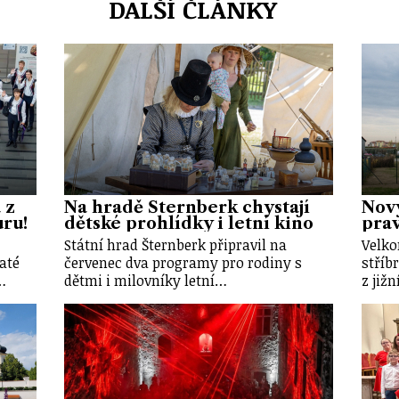
DALŠÍ ČLÁNKY
 z
Na hradě Šternberk chystají
Nový
uru!
dětské prohlídky i letní kino
prav
Státní hrad Šternberk připravil na
Velko
até
červenec dva programy pro rodiny s
stříb
…
dětmi i milovníky letní…
z již