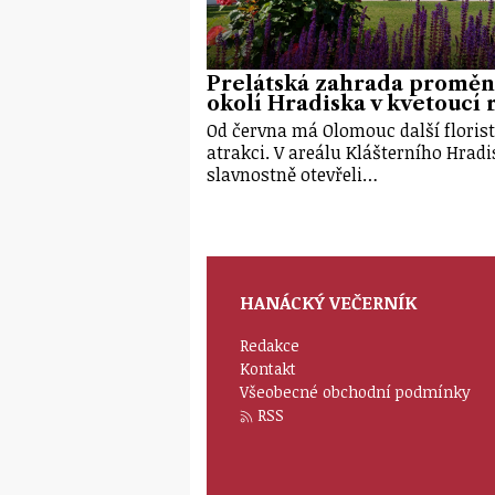
Prelátská zahrada proměn
okolí Hradiska v kvetoucí r
Od června má Olomouc další floris
atrakci. V areálu Klášterního Hrad
slavnostně otevřeli…
HANÁCKÝ VEČERNÍK
Redakce
Kontakt
Všeobecné obchodní podmínky
RSS