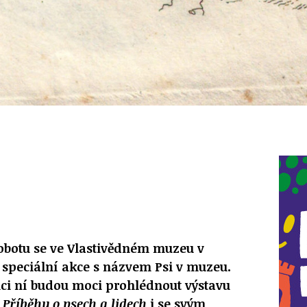
sobotu se ve Vlastivědném muzeu v
 speciální akce s názvem
Psi v muzeu.
mci ní budou moci prohlédnout výstavu
 Příběhy o psech a lidech
i se svým