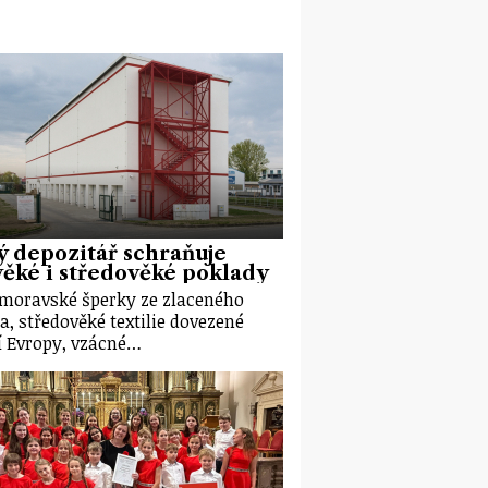
 depozitář schraňuje
ěké i středověké poklady
moravské šperky ze zlaceného
ra, středověké textilie dovezené
ní Evropy, vzácné…