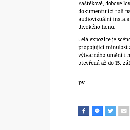
Paštékové, dobové lov
dokumentující roli p
audiovizuální instal
divokého honu.
Celá expozice je scén
propojující minulost 
výtvarného umění i h
otevřená až do 15. zá
pv