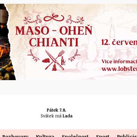
Pátek 7.8.
Svátek má
Lada
Rozhovory
Kultura
Společnost
Sport
Publicis