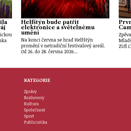
ila
Helfštýn bude patřit
Prvn
áj
elektronice a světelnému
Cam
umění
tickou
Zpěva
Na konci června se hrad Helfštýn
iska
Mladš
promění v netradiční festivalový areál.
ZUŠ 
Od 26. do 28. června 2026…
KATEGORIE
Zprávy
Rozhovory
Kultura
Společnost
Sport
Publicistika