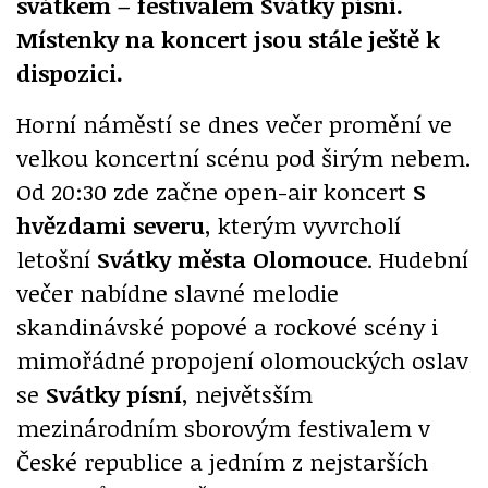
svátkem – festivalem Svátky písní.
Místenky na koncert jsou stále ještě k
dispozici.
Horní náměstí se dnes večer promění ve
velkou koncertní scénu pod širým nebem.
Od 20:30 zde začne open-air koncert
S
hvězdami severu
, kterým vyvrcholí
letošní
Svátky města Olomouce
. Hudební
večer nabídne slavné melodie
skandinávské popové a rockové scény i
mimořádné propojení olomouckých oslav
se
Svátky písní
, největsším
mezinárodním sborovým festivalem v
České republice a jedním z nejstarších