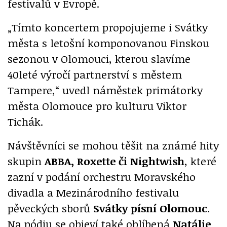
festivalů v Evropě.
„Tímto koncertem propojujeme i Svátky
města s letošní komponovanou Finskou
sezonou v Olomouci, kterou slavíme
40leté výročí partnerství s městem
Tampere,“ uvedl náměstek primátorky
města Olomouce pro kulturu Viktor
Tichák.
Návštěvníci se mohou těšit na známé hity
skupin
ABBA, Roxette či Nightwish
, které
zazní v podání orchestru Moravského
divadla a Mezinárodního festivalu
pěveckých sborů
Svátky písní Olomouc
.
Na pódiu se objeví také oblíbená
Natálie