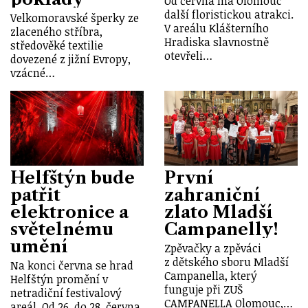
Od června má Olomouc
další floristickou atrakci.
Velkomoravské šperky ze
V areálu Klášterního
zlaceného stříbra,
Hradiska slavnostně
středověké textilie
otevřeli…
dovezené z jižní Evropy,
vzácné…
Helfštýn bude
První
patřit
zahraniční
elektronice a
zlato Mladší
světelnému
Campanelly!
umění
Zpěvačky a zpěváci
z dětského sboru Mladší
Na konci června se hrad
Campanella, který
Helfštýn promění v
funguje při ZUŠ
netradiční festivalový
CAMPANELLA Olomouc,…
areál. Od 26. do 28. června