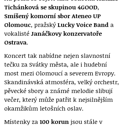
Tichánková se skupinou 4GOOD
,
Smíšený komorní sbor Ateneo UP
Olomouc
, pražský
Lucky Voice Band
a
vokalisté
Janáčkovy konzervatoře
Ostrava
.
Koncert tak nabídne nejen slavnostní
tečku za Svátky města, ale i hudební
most mezi Olomoucí a severem Evropy.
Skandinávská atmosféra, velký orchestr,
pěvecké sbory a známé melodie slibují
večer, který může patřit k nejsilnějším
okamžikům letošních oslav.
Místenky za
100 korun
jsou stále v