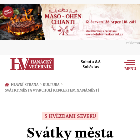
reklama
Sobota 8.8.
Soběslav
MENU
Zprávy
›
›
HLAVNÍ STRANA
KULTURA
SVÁTKY MĚSTA VYVRCHOLÍ KONCERTEM NA NÁMĚSTÍ
Rozhovory
Olomouc
Kultura
Politika
Prostějov
S HVĚZDAMI SEVERU
Společnost
Hudba
Ekonomika
Svátky města
Přerov
Sport
Ženy