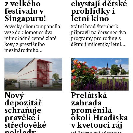
z velkého
chystají dětské
festivalu v
prohlídky i
Singapuru!
letní kino
Pěvecký sbor Campanella
Státní hrad Šternberk
veze do Olomouce dva
připravil na červenec dva
mimořádně cenné zlaté
programy pro rodiny s
kovy z prestižního
dětmi i milovníky letní…
mezinárodního…
Nový
Prelátská
depozitář
zahrada
schraňuje
proměnila
pravěké i
okolí Hradiska
středověké
v kvetoucí ráj
poklady