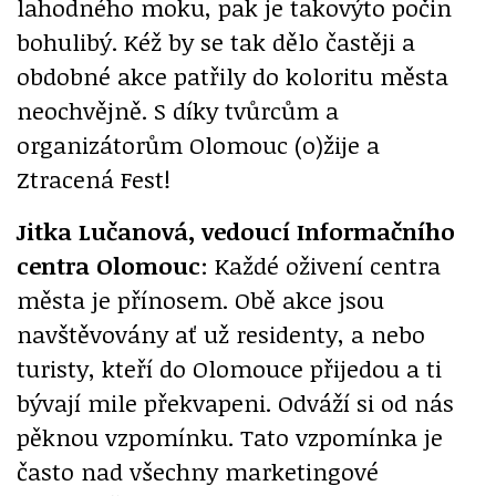
lahodného moku, pak je takovýto počin
bohulibý. Kéž by se tak dělo častěji a
obdobné akce patřily do koloritu města
neochvějně. S díky tvůrcům a
organizátorům Olomouc (o)žije a
Ztracená Fest!
Jitka Lučanová, vedoucí Informačního
centra Olomouc
: Každé oživení centra
města je přínosem. Obě akce jsou
navštěvovány ať už residenty, a nebo
turisty, kteří do Olomouce přijedou a ti
bývají mile překvapeni. Odváží si od nás
pěknou vzpomínku. Tato vzpomínka je
často nad všechny marketingové