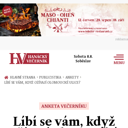
reklama
Sobota 8.8.
Soběslav
MENU
Zprávy
›
›
›
HLAVNÍ STRANA
PUBLICISTIKA
ANKETY
LÍBÍ SE VÁM, KDYŽ OŽÍVAJÍ OLOMOUCKÉ ULICE?
Rozhovory
Olomouc
Kultura
Politika
Prostějov
ANKETA VEČERNÍKU
Společnost
Hudba
Ekonomika
Líbí se vám, když
Přerov
Sport
Ženy