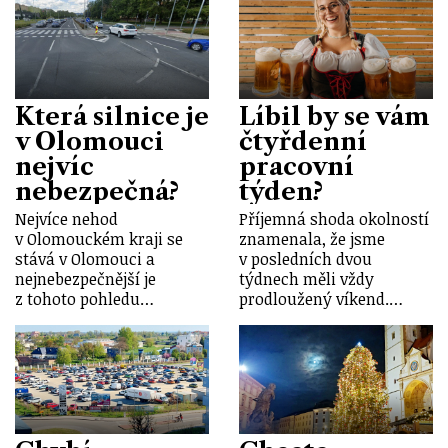
Která silnice je
Líbil by se vám
v Olomouci
čtyřdenní
nejvíc
pracovní
nebezpečná?
týden?
Nejvíce nehod
Příjemná shoda okolností
v Olomouckém kraji se
znamenala, že jsme
stává v Olomouci a
v posledních dvou
nejnebezpečnější je
týdnech měli vždy
z tohoto pohledu…
prodloužený víkend.…