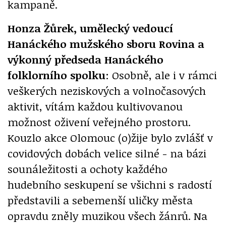
kampaně.
Honza Žůrek, umělecký vedoucí
Hanáckého mužského sboru Rovina a
výkonný předseda Hanáckého
folklorního spolku
: Osobně, ale i v rámci
veškerých neziskových a volnočasových
aktivit, vítám každou kultivovanou
možnost oživení veřejného prostoru.
Kouzlo akce Olomouc (o)žije bylo zvlášť v
covidových dobách velice silné - na bázi
sounáležitosti a ochoty každého
hudebního seskupení se všichni s radostí
představili a sebemenší uličky města
opravdu zněly muzikou všech žánrů. Na