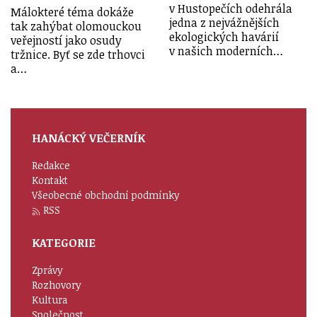
v Hustopečích odehrála
Málokteré téma dokáže
jedna z nejvážnějších
tak zahýbat olomouckou
ekologických havárií
veřejností jako osudy
v našich moderních…
tržnice. Byť se zde trhovci
a…
HANÁCKÝ VEČERNÍK
Redakce
Kontakt
Všeobecné obchodní podmínky
RSS
KATEGORIE
Zprávy
Rozhovory
Kultura
Společnost