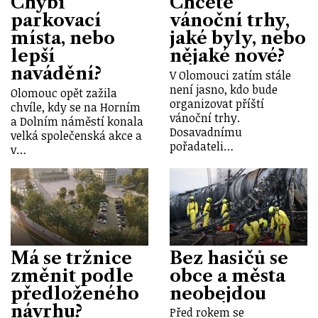
Chybí
Chcete
parkovací
vánoční trhy,
místa, nebo
jaké byly, nebo
lepší
nějaké nové?
navádění?
V Olomouci zatím stále
není jasno, kdo bude
Olomouc opět zažila
organizovat příští
chvíle, kdy se na Horním
vánoční trhy.
a Dolním náměstí konala
Dosavadnímu
velká společenská akce a
pořadateli…
v…
Má se tržnice
Bez hasičů se
změnit podle
obce a města
předloženého
neobejdou
návrhu?
Před rokem se