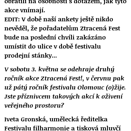
obrátili na osobnosti s dotazem, jak tyto
akce vnímají.
EDIT:
V době naší ankety ještě nikdo
nevěděl, že pořadatelům Ztracená Fest
bude na poslední chvíli zakázáno
umístit do ulice v době festivalu
prodejní stánky...
V sobotu 3. května se odehraje druhý
ročník akce Ztracená Fest!, v červnu pak
už pátý ročník festivalu Olomouc (o)žije.
Jste příznivcem takových akcí k oživení
veřejného prostoru?
Iveta Gronská, umělecká ředitelka
Festivalu filharmonie a tisková mluvčí