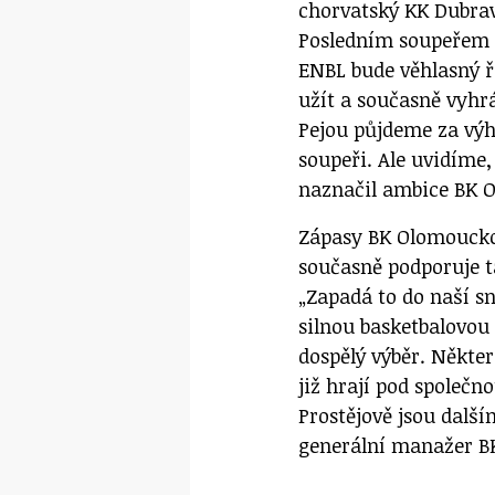
chorvatský KK Dubrav
Posledním soupeřem 
ENBL bude věhlasný ř
užít a současně vyhrá
Pejou půjdeme za výh
soupeři. Ale uvidíme
naznačil ambice BK O
Zápasy BK Olomoucko
současně podporuje t
„Zapadá to do naší s
silnou basketbalovou 
dospělý výběr. Někte
již hrají pod společ
Prostějově jsou dalš
generální manažer B