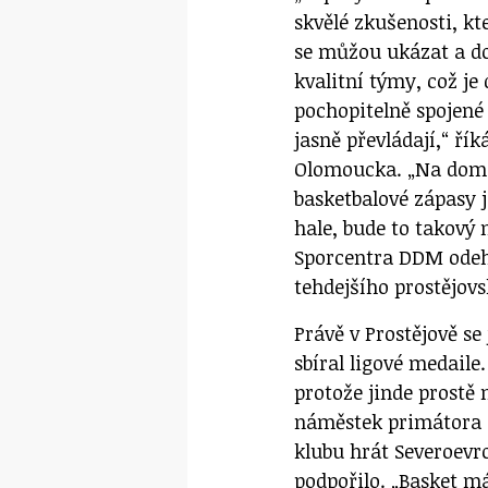
skvělé zkušenosti, kt
se můžou ukázat a dos
kvalitní týmy, což je
pochopitelně spojené 
jasně převládají,“ ří
Olomoucka. „Na domác
basketbalové zápasy j
hale, bude to takový 
Sporcentra DDM odehr
tehdejšího prostějov
Právě v Prostějově se 
sbíral ligové medaile
protože jinde prostě
náměstek primátora S
klubu hrát Severoevr
podpořilo. „Basket m