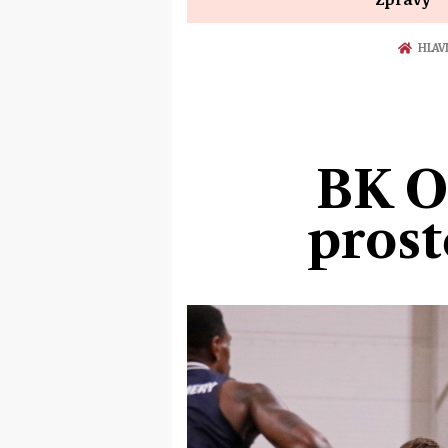
HLAV
BK O
prost