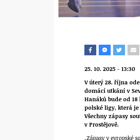
25. 10. 2025 - 13:30
V úterý 28. října o
domácí utkání v Se
Hanáků bude od 18 
polské ligy, která j
Všechny zápasy sou
v Prostějově.
„Zápasy v evropské so