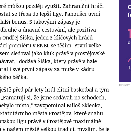
eré můžou později využít. Zahraniční hráči
tat se třeba do lepší ligy. Fanoušci uvidí
 další bonus. S takovými zápasy je
dlouhé a únavné cestování, ale pozitiva
ká Ondřej Šiška, jeden z klíčových hráčů
í premiéru v ENBL se těším. První velké
sem sledoval jako kluk právě v prostějovské
návrat,“ dodává Šiška, který právě v hale
ál i své první zápasy za muže v kádru
ského béčka.
Reklam
ještě před pár lety hrál elitní basketbal a tým
. „Pamatuji si, že jsme sedávali na schodech,
 nebylo místo,“ zavzpomínal Miloš Sklenka,
tatutárního města Prostějov, které snahu
opskou ligu právě v Prostějově maximálně
á v našem městě velkou tradici, myslím, že je