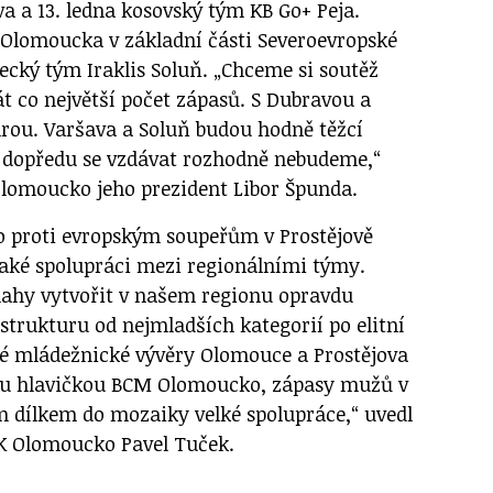
a a 13. ledna kosovský tým KB Go+ Peja.
Olomoucka v základní části Severoevropské
ecký tým Iraklis Soluň. „Chceme si soutěž
t co největší počet zápasů. S Dubravou a
rou. Varšava a Soluň budou hodně těžcí
, dopředu se vzdávat rozhodně nebudeme,“
lomoucko jeho prezident Libor Špunda.
 proti evropským soupeřům v Prostějově
aké spolupráci mezi regionálními týmy.
nahy vytvořit v našem regionu opravdu
strukturu od nejmladších kategorií po elitní
ré mládežnické vývěry Olomouce a Prostějova
nou hlavičkou BCM Olomoucko, zápasy mužů v
ím dílkem do mozaiky velké spolupráce,“ uvedl
K Olomoucko Pavel Tuček.