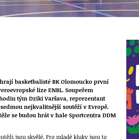
dehrají basketbalisté BK Olomoucko první
veroevropské lize ENBL. Soupeřem
hodin tým Dziki Varšava, reprezentant
e sedmou nejkvalitnější soutěží v Evropě.
těže se budou hrát v hale Sportcentra DDM
utěži jsou skvělé. Pro mladé kluky jsou to