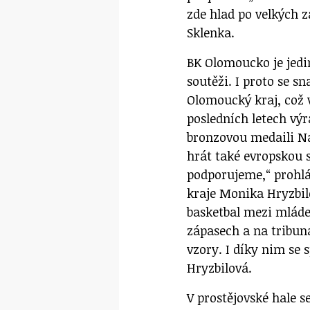
zde hlad po velkých 
Sklenka.
BK Olomoucko je jed
soutěži. I proto se s
Olomoucký kraj, což 
posledních letech vý
bronzovou medaili Ná
hrát také evropskou s
podporujeme,“ prohl
kraje Monika Hryzbil
basketbal mezi mláde
zápasech a na tribuná
vzory. I díky nim se 
Hryzbilová.
V prostějovské hale s