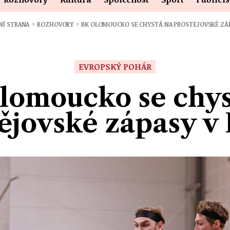
›
›
NÍ STRANA
ROZHOVORY
BK OLOMOUCKO SE CHYSTÁ NA PROSTĚJOVSKÉ ZÁ
EVROPSKÝ POHÁR
lomoucko se chys
ějovské zápasy 