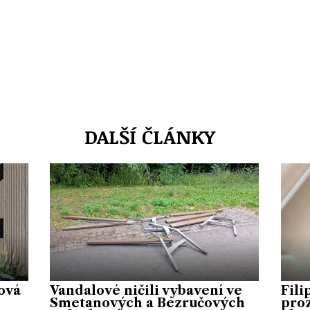
DALŠÍ ČLÁNKY
ová
Vandalové ničili vybavení ve
Fili
Smetanových a Bezručových
proz