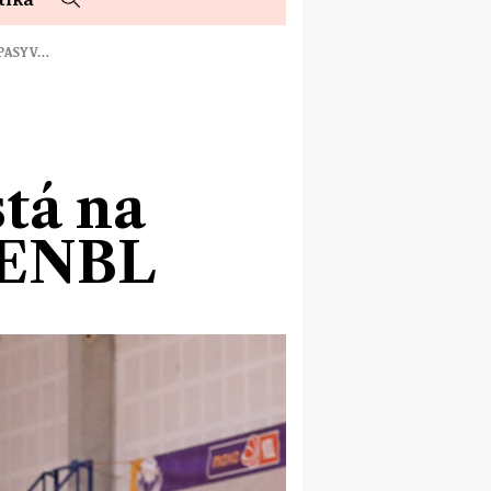
PASY V…
tá na
v ENBL