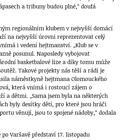
zápasech a tribuny budou plné,“ doufá
iným regionálním klubem v nejvyšší domácí
naží na nejvyšší úrovni reprezentovat celý
vnímá i vedení hejtmanství. „Klub se v
razně posunul. Naposledy vybojovat
rodní basketbalové lize a díky tomu může
outěž. Takové projekty nás těší a rádi je
ásila náměstkyně hejtmana Olomouckého
ová, která vnímá i rostoucí zájem o
ží a dětmi. „Sama jsem byla na některých
ch byly desítky dětí, pro které jsou hráči
sportu věnují, jsou to spojené nádoby,“ dodala
e po Varšavě představí 17. listopadu