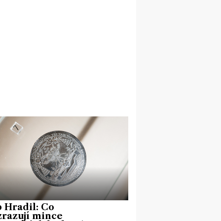
p Hradil: Co
razují mince