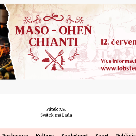
Pátek 7.8.
Svátek má
Lada
Rozhovory
Kultura
Společnost
Sport
Publicis