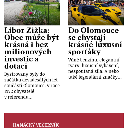
Libor Žižka:
Do Olomouce
Obec může být
se chystají
krásná i bez
krásné luxusní
milionových
sporťáky
investic a
Vůně benzínu, elegantní
dotací
tvary, luxusní vybavení,
nespoutaná síla. A nebo
Bystrovany byly do
také legendární značky…
začátku devadesátých let
součástí Olomouce. V roce
1992 obyvatelé
v referendu…
HANÁCKÝ VEČERNÍK