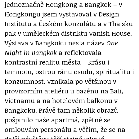
jednoznačně Hongkong a Bangkok – v
Hongkongu jsem vystavoval v Design
Institutu a Českém konzulátu a v Thajsku
pak v uměleckém distriktu Vanish House.
Výstava v Bangkoku nesla název
One
Night in Bangkok
a reflektovala
kontrastní realitu města – krásu i
temnotu, ostrou ránu osudu, spiritualitu i
konzumnost. Vznikala po většinou v
provizorním ateliéru u bazénu na Bali,
Vietnamu a na hotelovém balkonu v
Bangkoku. Právě tam několik obrazů
pošpinilo naše apartmá, zpětně se
omlouvám personálu a věřím, že se na
další návštěvu těší stejně jako já.