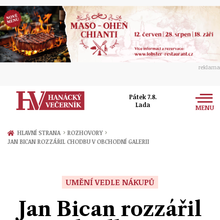
reklama
Pátek 7.8.
Lada
MENU
Zprávy
›
›
HLAVNÍ STRANA
ROZHOVORY
JAN BICAN ROZZÁŘIL CHODBU V OBCHODNÍ GALERII
Rozhovory
Olomouc
Kultura
Politika
Prostějov
UMĚNÍ VEDLE NÁKUPŮ
Společnost
Hudba
Ekonomika
Jan Bican rozzářil
Přerov
Sport
Ženy