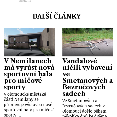
Reklama
DALŠÍ ČLÁNKY
V Nemilanech
Vandalové
má vyrůst nová
ničili vybavení
sportovní hala
ve
pro míčové
Smetanových a
sporty
Bezručových
sadech
V olomoucké městské
části Nemilany se
Ve Smetanových a
připravuje výstavba nové
Bezručových sadech v
sportovní haly pro míčové
Olomouci došlo během
sporty.…
několika dnů ke dvěma