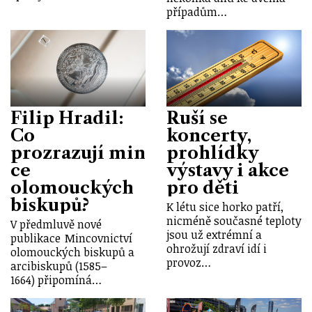
případům…
Filip Hradil:
Ruší se
Co
koncerty,
prozrazují min
prohlídky
ce
výstavy i akce
olomouckých
pro děti
biskupů?
K létu sice horko patří,
nicméně současné teploty
V předmluvě nové
jsou už extrémní a
publikace Mincovnictví
ohrožují zdraví idí i
olomouckých biskupů a
provoz…
arcibiskupů (1585–
1664) připomíná…