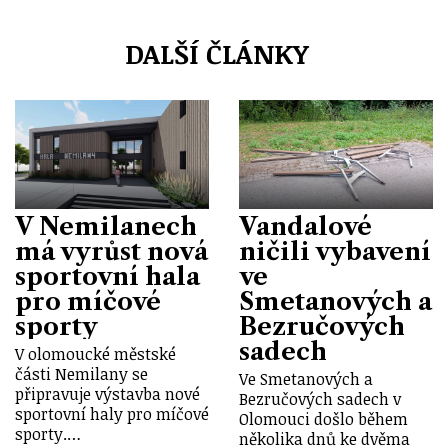
DALŠÍ ČLÁNKY
V Nemilanech
Vandalové
má vyrůst nová
ničili vybavení
sportovní hala
ve
pro míčové
Smetanových a
sporty
Bezručových
sadech
V olomoucké městské
části Nemilany se
Ve Smetanových a
připravuje výstavba nové
Bezručových sadech v
sportovní haly pro míčové
Olomouci došlo během
sporty.…
několika dnů ke dvěma