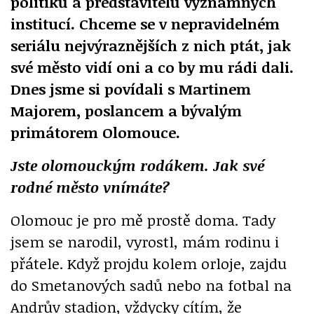
politiků a představitelů významných
institucí. Chceme se v nepravidelném
seriálu nejvýraznějších z nich ptát, jak
své město vidí oni a co by mu rádi dali.
Dnes jsme si povídali s Martinem
Majorem, poslancem a bývalým
primátorem Olomouce.
Jste olomouckým rodákem. Jak své
rodné město vnímáte?
Olomouc je pro mě prostě doma. Tady
jsem se narodil, vyrostl, mám rodinu i
přátele. Když projdu kolem orloje, zajdu
do Smetanových sadů nebo na fotbal na
Andrův stadion, vždycky cítím, že