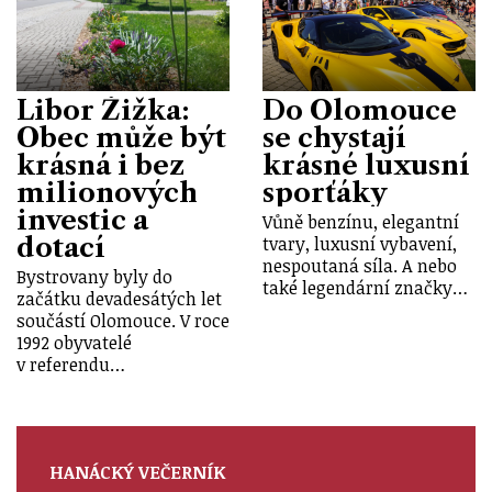
Libor Žižka:
Do Olomouce
Obec může být
se chystají
krásná i bez
krásné luxusní
milionových
sporťáky
investic a
Vůně benzínu, elegantní
dotací
tvary, luxusní vybavení,
nespoutaná síla. A nebo
Bystrovany byly do
také legendární značky…
začátku devadesátých let
součástí Olomouce. V roce
1992 obyvatelé
v referendu…
HANÁCKÝ VEČERNÍK