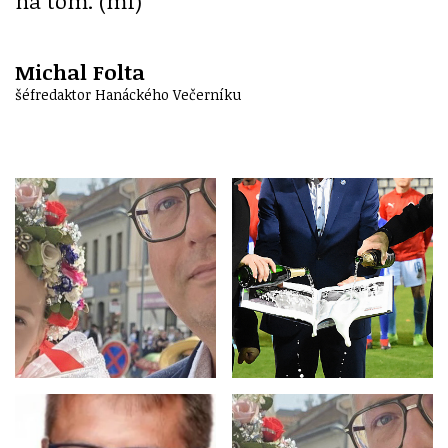
na tom. (mf)
Michal Folta
šéfredaktor Hanáckého Večerníku