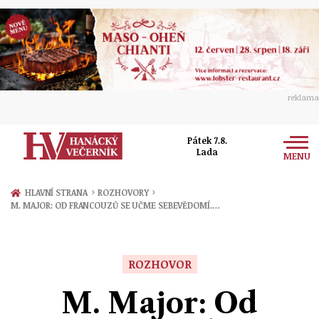
reklama
Pátek 7.8.
Lada
MENU
Zprávy
›
›
HLAVNÍ STRANA
ROZHOVORY
M. MAJOR: OD FRANCOUZŮ SE UČME SEBEVĚDOMÍ.…
Rozhovory
Olomouc
Kultura
Politika
Prostějov
ROZHOVOR
Společnost
Hudba
Ekonomika
M. Major: Od
Přerov
Sport
Ženy