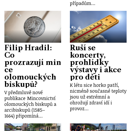
případům…
Filip Hradil:
Ruší se
Co
koncerty,
prozrazují min
prohlídky
ce
výstavy i akce
olomouckých
pro děti
biskupů?
K létu sice horko patří,
nicméně současné teploty
V předmluvě nové
jsou už extrémní a
publikace Mincovnictví
ohrožují zdraví idí i
olomouckých biskupů a
provoz…
arcibiskupů (1585–
1664) připomíná…