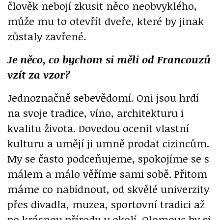
člověk nebojí zkusit něco neobvyklého,
může mu to otevřít dveře, které by jinak
zůstaly zavřené.
Je něco, co bychom si měli od Francouzů
vzít za vzor?
Jednoznačně sebevědomí. Oni jsou hrdí
na svoje tradice, víno, architekturu i
kvalitu života. Dovedou ocenit vlastní
kulturu a umějí ji umně prodat cizincům.
My se často podceňujeme, spokojíme se s
málem a málo věříme sami sobě. Přitom
máme co nabídnout, od skvělé univerzity
přes divadla, muzea, sportovní tradici až
po krásnou přírodu v okolí. Olomouc by si