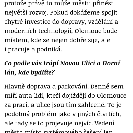
protože právě to může městu přinést
největší rozvoj. Pokud dokážeme spojit
chytré investice do dopravy, vzdělání a
moderních technologií, Olomouc bude
místem, kde se nejen dobře žije, ale
i pracuje a podniká.
Co podle vás trápí Novou Ulici a Horní
lán, kde bydlíte?
Hlavně doprava a parkování. Denně sem
míří auta lidí, kteří dojíždějí do Olomouce
za prací, a ulice jsou tím zahlcené. To je
podobný problém jako v jiných čtvrtích,
ale tady se to projevuje nejvíc. Vedení
města místo systémového řešení jen