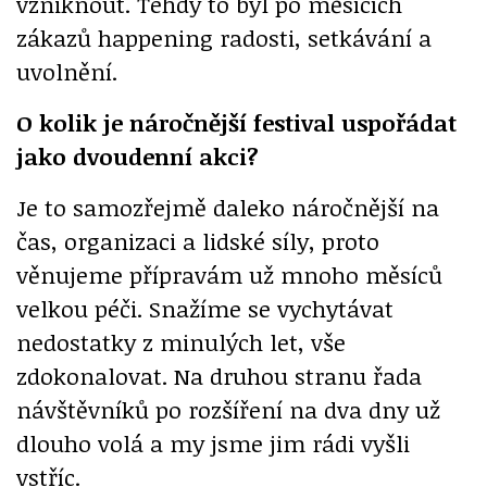
vzniknout. Tehdy to byl po měsících
zákazů happening radosti, setkávání a
uvolnění.
O kolik je náročnější festival uspořádat
jako dvoudenní akci?
Je to samozřejmě daleko náročnější na
čas, organizaci a lidské síly, proto
věnujeme přípravám už mnoho měsíců
velkou péči. Snažíme se vychytávat
nedostatky z minulých let, vše
zdokonalovat. Na druhou stranu řada
návštěvníků po rozšíření na dva dny už
dlouho volá a my jsme jim rádi vyšli
vstříc.