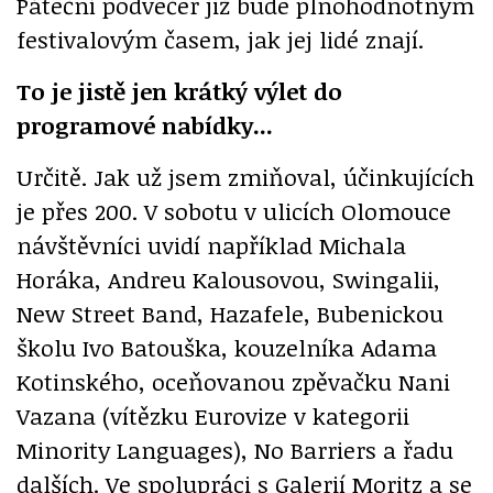
Páteční podvečer již bude plnohodnotným
festivalovým časem, jak jej lidé znají.
To je jistě jen krátký výlet do
programové nabídky...
Určitě. Jak už jsem zmiňoval, účinkujících
je přes 200. V sobotu v ulicích Olomouce
návštěvníci uvidí například Michala
Horáka, Andreu Kalousovou, Swingalii,
New Street Band, Hazafele, Bubenickou
školu Ivo Batouška, kouzelníka Adama
Kotinského, oceňovanou zpěvačku Nani
Vazana (vítězku Eurovize v kategorii
Minority Languages), No Barriers a řadu
dalších. Ve spolupráci s Galerií Moritz a se