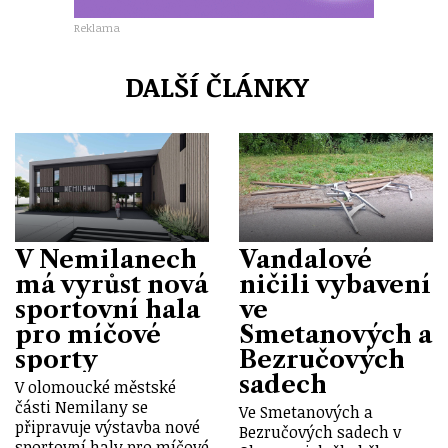
Reklama
DALŠÍ ČLÁNKY
V Nemilanech
Vandalové
má vyrůst nová
ničili vybavení
sportovní hala
ve
pro míčové
Smetanových a
sporty
Bezručových
sadech
V olomoucké městské
části Nemilany se
Ve Smetanových a
připravuje výstavba nové
Bezručových sadech v
sportovní haly pro míčové