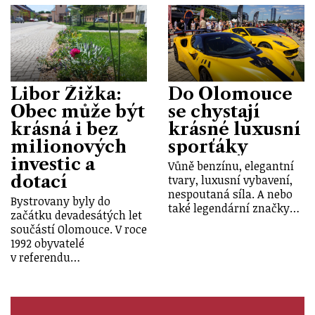
Libor Žižka:
Do Olomouce
Obec může být
se chystají
krásná i bez
krásné luxusní
milionových
sporťáky
investic a
Vůně benzínu, elegantní
dotací
tvary, luxusní vybavení,
nespoutaná síla. A nebo
Bystrovany byly do
také legendární značky…
začátku devadesátých let
součástí Olomouce. V roce
1992 obyvatelé
v referendu…