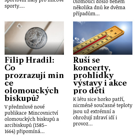
Olomouci došlo během
sporty.…
několika dnů ke dvěma
případům…
Filip Hradil:
Ruší se
Co
koncerty,
prozrazují min
prohlídky
ce
výstavy i akce
olomouckých
pro děti
biskupů?
K létu sice horko patří,
nicméně současné teploty
V předmluvě nové
jsou už extrémní a
publikace Mincovnictví
ohrožují zdraví idí i
olomouckých biskupů a
provoz…
arcibiskupů (1585–
1664) připomíná…