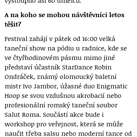
vystoupilo asi 60 umělců.
A na koho se mohou návštěvníci letos
těšit?
Festival zahájí v pátek od 16:00 velká
taneční show na pódiu u radnice, kde se
ve čtyřhodinovém pásmu mimo jiné
představí účastník StarDance Robin
Ondráček, známý olomoucký baletní
mistr Ivo Jambor, úžasné duo Enigmatic
Hoop se svou vzdušnou akrobacií nebo
profesionální romský taneční soubor
Salut Roma. Součástí akce bude i
workshop pro veřejnost, která se může
naučit třeba salsu nebo moderní tance od