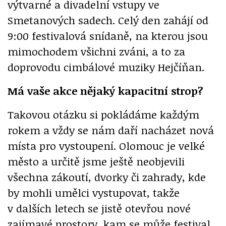
výtvarné a divadelní vstupy ve
Smetanových sadech. Celý den zahájí od
9:00 festivalová snídaně, na kterou jsou
mimochodem všichni zváni, a to za
doprovodu cimbálové muziky Hejčíňan.
Má vaše akce nějaký kapacitní strop?
Takovou otázku si pokládáme každým
rokem a vždy se nám daří nacházet nová
místa pro vystoupení. Olomouc je velké
město a určitě jsme ještě neobjevili
všechna zákoutí, dvorky či zahrady, kde
by mohli umělci vystupovat, takže
v dalších letech se jistě otevřou nové
zajímavé prostory, kam se může festival