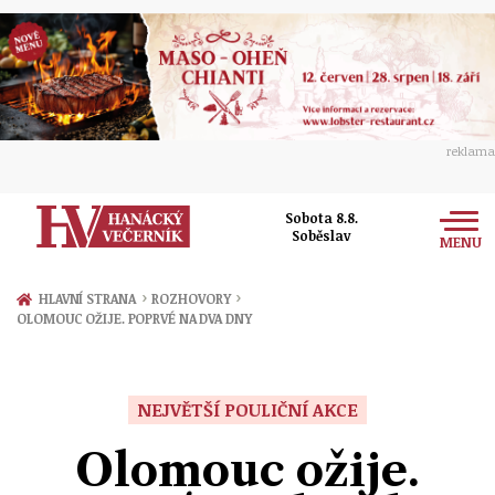
reklama
Sobota 8.8.
Soběslav
MENU
Zprávy
›
›
HLAVNÍ STRANA
ROZHOVORY
OLOMOUC OŽIJE. POPRVÉ NA DVA DNY
Rozhovory
Olomouc
Kultura
Politika
Prostějov
NEJVĚTŠÍ POULIČNÍ AKCE
Společnost
Hudba
Ekonomika
Olomouc ožije.
Přerov
Sport
Ženy