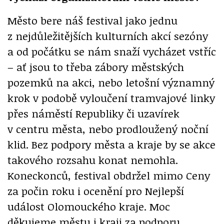
Město bere náš festival jako jednu
z nejdůležitějších kulturních akcí sezóny
a od počátku se nám snaží vycházet vstříc
– ať jsou to třeba zábory městských
pozemků na akci, nebo letošní významný
krok v podobě vyloučení tramvajové linky
přes náměstí Republiky či uzavírek
v centru města, nebo prodloužený noční
klid. Bez podpory města a kraje by se akce
takového rozsahu konat nemohla.
Koneckonců, festival obdržel mimo Ceny
za počin roku i ocenění pro Nejlepší
událost Olomouckého kraje. Moc
děkujeme městu i kraji za podporu.