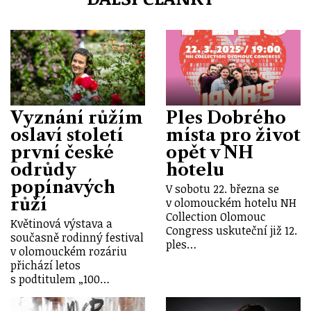
Vyznání růžím
Ples Dobrého
oslaví století
místa pro život
první české
opět v NH
odrůdy
hotelu
popínavých
V sobotu 22. března se
růží
v olomouckém hotelu NH
Collection Olomouc
Květinová výstava a
Congress uskuteční již 12.
současně rodinný festival
ples…
v olomouckém rozáriu
přichází letos
s podtitulem „100…