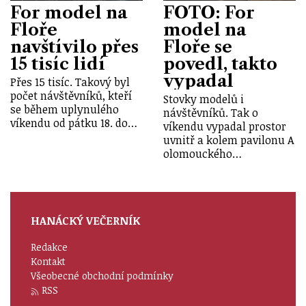
For model na
FOTO: For
Floře
model na
navštívilo přes
Floře se
15 tisíc lidí
povedl, takto
vypadal
Přes 15 tisíc. Takový byl
počet návštěvníků, kteří
Stovky modelů i
se během uplynulého
návštěvníků. Tak o
víkendu od pátku 18. do…
víkendu vypadal prostor
uvnitř a kolem pavilonu A
olomouckého…
HANÁCKÝ VEČERNÍK
Redakce
Kontakt
Všeobecné obchodní podmínky
RSS