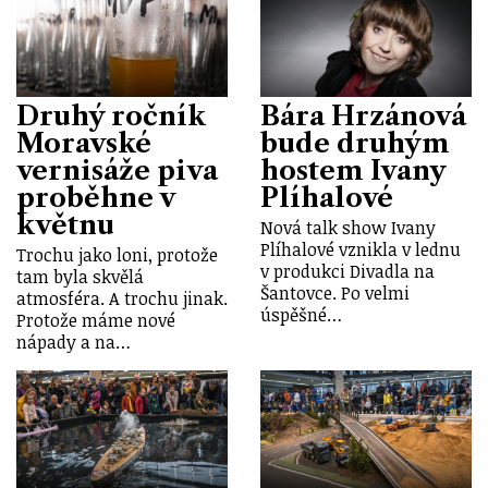
Druhý ročník
Bára Hrzánová
Moravské
bude druhým
vernisáže piva
hostem Ivany
proběhne v
Plíhalové
květnu
Nová talk show Ivany
Plíhalové vznikla v lednu
Trochu jako loni, protože
v produkci Divadla na
tam byla skvělá
Šantovce. Po velmi
atmosféra. A trochu jinak.
úspěšné…
Protože máme nové
nápady a na…