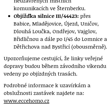
neuzavřených místních
komunikacích ve Šternberku.
Objížďka silnice III/44423:
přes
Babice, Mladějovice, Újezd, Uničov,
Dlouhá Loučka, Ondřejov, Vajglov,
Břidličnou a dále po I/45 do Lomnice a
Dětřichova nad Bystřicí (obousměrně).
Upozorňujeme cestující, že linky veřejné
dopravy budou během závodního víkendu
vedeny po objízdných trasách.
Podrobné informace k uzavírkám a
obslužnosti zastávek najdete na:
www.eccehomo.cz