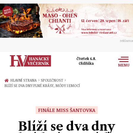
reklama
Čtvrtek 6.8.
Oldřiška
MENU
Zprávy
›
›
HLAVNÍ STRANA
SPOLEČNOST
BLÍŽÍ SE DVA DNY PLNÉ KRÁSY, MÓDY I EMOCÍ
Rozhovory
Olomouc
Kultura
Politika
Prostějov
FINÁLE MISS ŠANTOVKA
Společnost
Hudba
Ekonomika
Blíží se dva dny
Přerov
Sport
Ženy