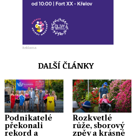
Reklama
DALŠÍ ČLÁNKY
Podnikatelé
Rozkvetlé
překonali
růže, sborový
rekord a
zpěv a krásné