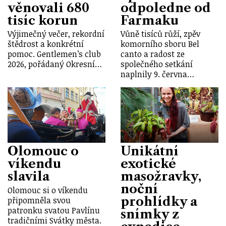
věnovali 680
odpoledne od
tisíc korun
Farmaku
Výjimečný večer, rekordní
Vůně tisíců růží, zpěv
štědrost a konkrétní
komorního sboru Bel
pomoc. Gentlemen’s club
canto a radost ze
2026, pořádaný Okresní…
společného setkání
naplnily 9. června…
Olomouc o
Unikátní
víkendu
exotické
slavila
masožravky,
noční
Olomouc si o víkendu
prohlídky a
připomněla svou
patronku svatou Pavlínu
snímky z
tradičními Svátky města.