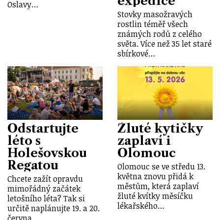
expedice
Oslavy…
Stovky masožravých
rostlin téměř všech
známých rodů z celého
světa. Více než 35 let staré
sbírkové…
Odstartujte
Žluté kytičky
léto s
zaplaví i
Holešovskou
Olomouc
Regatou
Olomouc se ve středu 13.
května znovu přidá k
Chcete zažít opravdu
městům, která zaplaví
mimořádný začátek
žluté kvítky měsíčku
letošního léta? Tak si
lékařského…
určitě naplánujte 19. a 20.
června…