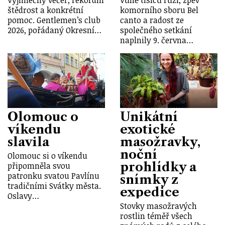
štědrost a konkrétní
komorního sboru Bel
pomoc. Gentlemen’s club
canto a radost ze
2026, pořádaný Okresní…
společného setkání
naplnily 9. června…
Olomouc o
Unikátní
víkendu
exotické
slavila
masožravky,
noční
Olomouc si o víkendu
prohlídky a
připomněla svou
patronku svatou Pavlínu
snímky z
tradičními Svátky města.
expedice
Oslavy…
Stovky masožravých
rostlin téměř všech