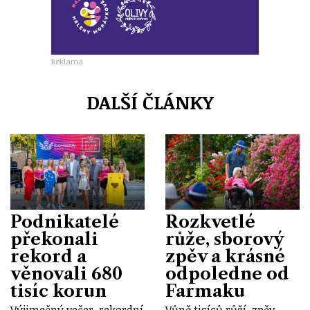
Reklama
DALŠÍ ČLÁNKY
Podnikatelé
Rozkvetlé
překonali
růže, sborový
rekord a
zpěv a krásné
věnovali 680
odpoledne od
tisíc korun
Farmaku
Výjimečný večer, rekordní
Vůně tisíců růží, zpěv