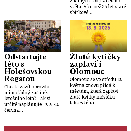
známých rodů z celého
světa. Více než 35 let staré
sbírkové…
Odstartujte
Žluté kytičky
léto s
zaplaví i
Holešovskou
Olomouc
Regatou
Olomouc se ve středu 13.
května znovu přidá k
Chcete zažít opravdu
městům, která zaplaví
mimořádný začátek
žluté kvítky měsíčku
letošního léta? Tak si
lékařského…
určitě naplánujte 19. a 20.
června…