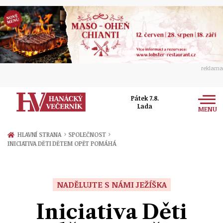
reklama
Pátek 7.8.
Lada
MENU
Zprávy
›
›
HLAVNÍ STRANA
SPOLEČNOST
INICIATIVA DĚTI DĚTEM OPĚT POMÁHÁ
Rozhovory
Olomouc
Kultura
Politika
Prostějov
NADĚLUJTE S NÁMI JEŽÍŠKA
Společnost
Hudba
Ekonomika
Iniciativa Děti
Přerov
Sport
Ženy