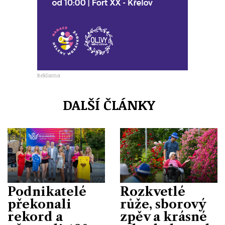
Reklama
DALŠÍ ČLÁNKY
Podnikatelé
Rozkvetlé
překonali
růže, sborový
rekord a
zpěv a krásné