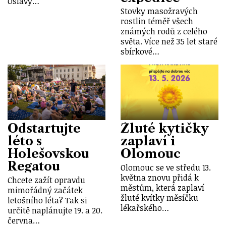
Oslavy…
Stovky masožravých
rostlin téměř všech
známých rodů z celého
světa. Více než 35 let staré
sbírkové…
Odstartujte
Žluté kytičky
léto s
zaplaví i
Holešovskou
Olomouc
Regatou
Olomouc se ve středu 13.
května znovu přidá k
Chcete zažít opravdu
městům, která zaplaví
mimořádný začátek
žluté kvítky měsíčku
letošního léta? Tak si
lékařského…
určitě naplánujte 19. a 20.
června…