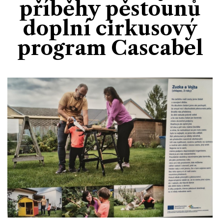
příběhy pěstounů
Divadlo
Kultura
Publicistika
Kraj
Fotbal
doplní cirkusový
Zábava
Výstavy
Společnost
Ankety
program Cascabel
Krimi
Hokej
Akce v regionu
Osobnosti
Sport
Glosy & Komentáře
Atletika
Zajímavosti
Film
Plavání
Ostatní
Cyklistika
Motosport
Ostatní