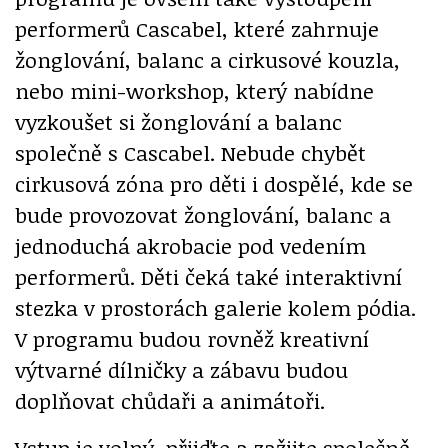
performerů Cascabel, které zahrnuje
žonglování, balanc a cirkusové kouzla,
nebo mini-workshop, který nabídne
vyzkoušet si žonglování a balanc
společně s Cascabel. Nebude chybět
cirkusová zóna pro děti i dospělé, kde se
bude provozovat žonglování, balanc a
jednoduchá akrobacie pod vedením
performerů. Děti čeká také interaktivní
stezka v prostorách galerie kolem pódia.
V programu budou rovněž kreativní
výtvarné dílničky a zábavu budou
doplňovat chůdaři a animátoři.
Vstup je volný, přijďte a zažijte společně