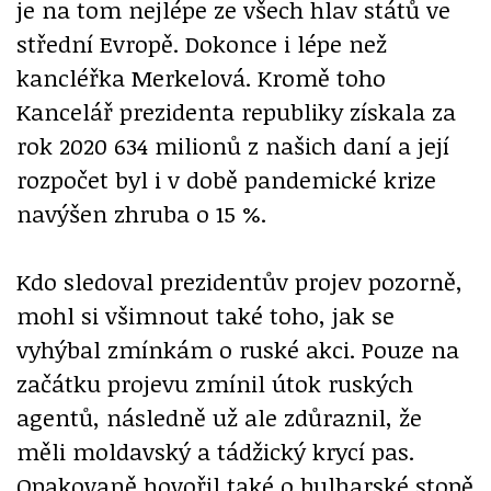
je na tom nejlépe ze všech hlav států ve
střední Evropě. Dokonce i lépe než
kancléřka Merkelová. Kromě toho
Kancelář prezidenta republiky získala za
rok 2020 634 milionů z našich daní a její
rozpočet byl i v době pandemické krize
navýšen zhruba o 15 %.
Kdo sledoval prezidentův projev pozorně,
mohl si všimnout také toho, jak se
vyhýbal zmínkám o ruské akci. Pouze na
začátku projevu zmínil útok ruských
agentů, následně už ale zdůraznil, že
měli moldavský a tádžický krycí pas.
Opakovaně hovořil také o bulharské stopě