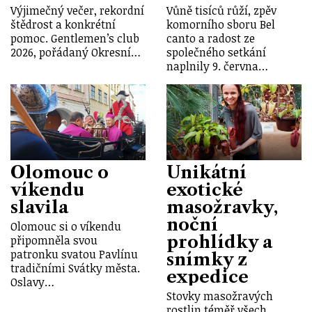
Výjimečný večer, rekordní
Vůně tisíců růží, zpěv
štědrost a konkrétní
komorního sboru Bel
pomoc. Gentlemen’s club
canto a radost ze
2026, pořádaný Okresní…
společného setkání
naplnily 9. června…
Olomouc o
Unikátní
víkendu
exotické
slavila
masožravky,
noční
Olomouc si o víkendu
prohlídky a
připomněla svou
patronku svatou Pavlínu
snímky z
tradičními Svátky města.
expedice
Oslavy…
Stovky masožravých
rostlin téměř všech