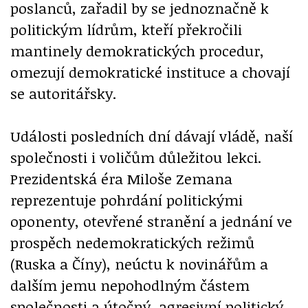
poslanců, zařadil by se jednoznačně k
politickým lídrům, kteří překročili
mantinely demokratických procedur,
omezují demokratické instituce a chovají
se autoritářsky.
Události posledních dní dávají vládě, naší
společnosti i voličům důležitou lekci.
Prezidentská éra Miloše Zemana
reprezentuje pohrdání politickými
oponenty, otevřené stranění a jednání ve
prospěch nedemokratických režimů
(Ruska a Číny), neúctu k novinářům a
dalším jemu nepohodlným částem
společnosti a útočný, agresivní politický