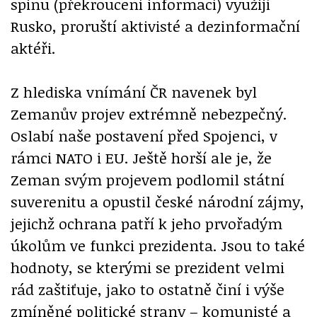
spinu (překroucení informací) využijí
Rusko, proruští aktivisté a dezinformační
aktéři.
Z hlediska vnímání ČR navenek byl
Zemanův projev extrémně nebezpečný.
Oslabí naše postavení před Spojenci, v
rámci NATO i EU. Ještě horší ale je, že
Zeman svým projevem podlomil státní
suverenitu a opustil české národní zájmy,
jejichž ochrana patří k jeho prvořadým
úkolům ve funkci prezidenta. Jsou to také
hodnoty, se kterými se prezident velmi
rád zaštiťuje, jako to ostatně činí i výše
zmíněné politické strany – komunisté a