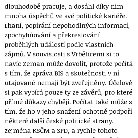
dlouhodobě pracuje, a dosáhl díky nim
mnoha úspěchů ve své politické kariéře.
Lhaní, popírání nepohodlných informací,
zpochybňování a překreslování
proběhlých událostí podle vlastních
zájmů. V souvislosti s Vrběticemi si to
navíc Zeman může dovolit, protože počítá
s tím, že zpráva BIS a skutečnosti v ní
utajované nemají být zveřejněny. Účelově
si pak vybírá pouze ty ze závěrů, pro které
přímé důkazy chybějí. Počítat také může s
tím, že ho v jeho snažení ochotně podpoří
některé další české politické strany,
zejména KSČM a SPD, a rychle tohoto