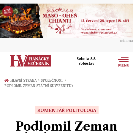
reklama
Sobota 8.8.
Soběslav
MENU
Zprávy
›
›
HLAVNÍ STRANA
SPOLEČNOST
PODLOMIL ZEMAN STÁTNÍ SUVERENITU?
Rozhovory
Olomouc
Kultura
Politika
Prostějov
KOMENTÁŘ POLITOLOGA
Společnost
Hudba
Ekonomika
Podlomil Zeman
Přerov
Sport
Ženy