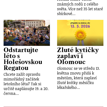
známých rodů z celého
světa. Více než 35 let staré
sbírkové…
Odstartujte
Žluté kytičky
léto s
zaplaví i
Holešovskou
Olomouc
Regatou
Olomouc se ve středu 13.
května znovu přidá k
Chcete zažít opravdu
městům, která zaplaví
mimořádný začátek
žluté kvítky měsíčku
letošního léta? Tak si
lékařského…
určitě naplánujte 19. a 20.
června…