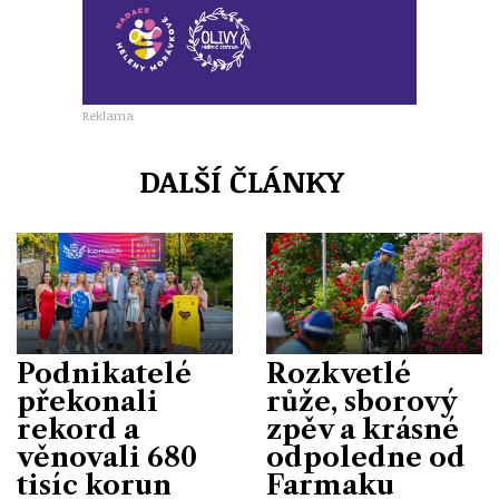
Reklama
DALŠÍ ČLÁNKY
Podnikatelé
Rozkvetlé
překonali
růže, sborový
rekord a
zpěv a krásné
věnovali 680
odpoledne od
tisíc korun
Farmaku