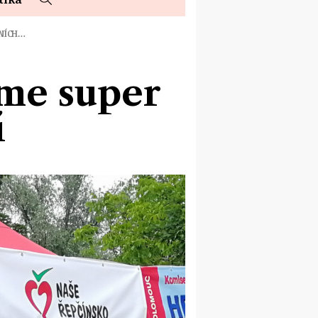
ČNÍCH…
áme super
í