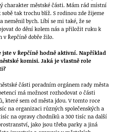
cký charakter městské části. Mám rád místní
k sobě tak trochu blíž. S rodinou zde žijeme
 a neměnil bych. Líbí se mi také, že se
ovat do dění kolem nás a přiložit ruku k
 v Řepčíně dobře žilo.
e jste v Řepčíně hodně aktivní. Například
ěstské komisi. Jaká je vlastně role
ti?
městské části poradním orgánem rady města
petencí má možnost rozhodovat o části
ů, které sem od města jdou. V tomto roce
isíc na organizaci různých společenských a
tisíc na opravy chodníků a 300 tisíc na další
prostranství, jako jsou třeba parky a jiná