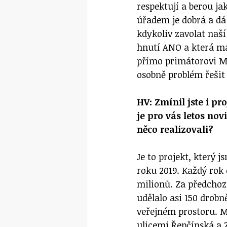
respektují a berou j
úřadem je dobrá a dá
kdykoliv zavolat naší
hnutí ANO a která má
přímo primátorovi Mi
osobně problém řešit
HV: Zmínil jste i pr
je pro vás letos nov
něco realizovali?
Je to projekt, který 
roku 2019. Každý rok 
milionů. Za předchoz
udělalo asi 150 drobn
veřejném prostoru. M
ulicemi Řepčínská a 