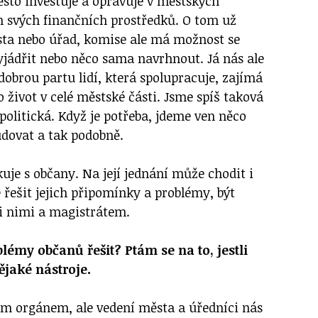
sto investuje a opravuje v městských
ch svých finančních prostředků. O tom už
sta nebo úřad, komise ale má možnost se
yjádřit nebo něco sama navrhnout. Já nás ale
obrou partu lidí, která spolupracuje, zajímá
o život v celé městské části. Jsme spíš taková
politická. Když je potřeba, jdeme ven něco
udovat a tak podobně.
je s občany. Na její jednání může chodit i
 řešit jejich připomínky a problémy, být
i nimi a magistrátem.
lémy občanů řešit? Ptám se na to, jestli
jaké nástroje.
ím orgánem, ale vedení města a úředníci nás