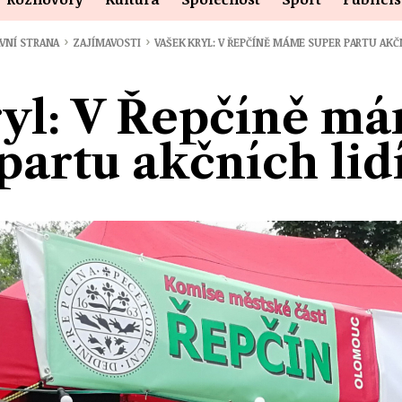
›
›
VNÍ STRANA
ZAJÍMAVOSTI
VAŠEK KRYL: V ŘEPČÍNĚ MÁME SUPER PARTU AK
yl: V Řepčíně m
partu akčních lid