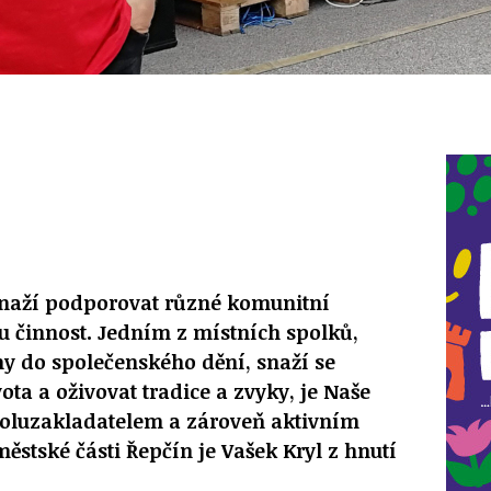
naží podporovat různé komunitní
u činnost. Jedním z místních spolků,
ny do společenského dění, snaží se
vota a oživovat tradice a zvyky, je Naše
poluzakladatelem a zároveň aktivním
stské části Řepčín je Vašek Kryl z hnutí