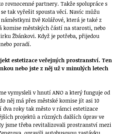
ako rovnocenné partnery. Takže spolupráce s
 se tak vyřešit spousta věcí. Navíc můžu
 náměstkyni Evě Kolářové, která je také z
 komise městských částí na starosti, nebo
rku Žbánkovi. Když je potřeba, přijedou
 nebo poradí.
ojekt estetizace veřejných prostranství. Ten
inkou nebo jste z něj už v minulých letech
jsme vymysleli v hnutí ANO a který funguje od
do něj má přes městské komise jít asi 10
í dva roky tak město v rámci estetizace
ějších projektů a různých dalších úprav ve
y jsme třeba revitalizovali prostranství mezi
Zengrova, opravili autobusovou zastávku,