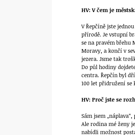
HV: V čem je městsk
V Řepčíně jste jedno
přírodě. Je vstupní 
se na pravém břehu 
Moravy, a končí v se
jezera. Jsme tak tro
Do půl hodiny dojdet
centra. Řepčín byl dř
100 let přidružení se
HV: Proč jste se roz
Sám jsem „náplava“,
Ale rodina mé ženy je
nabídli možnost posta