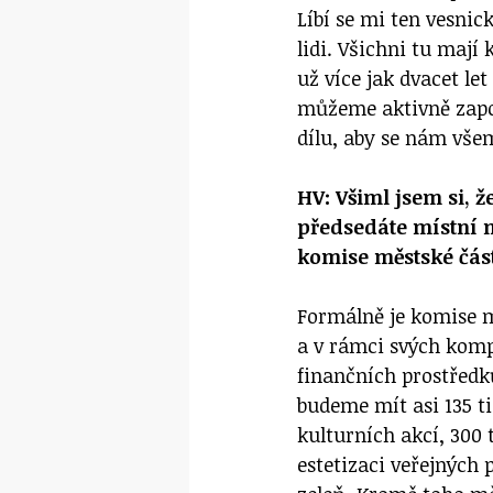
Líbí se mi ten vesni
lidi. Všichni tu mají 
už více jak dvacet let
můžeme aktivně zapoj
dílu, aby se nám všem
HV: Všiml jsem si, ž
předsedáte místní m
komise městské čás
Formálně je komise 
a v rámci svých kom
finančních prostředk
budeme mít asi 135 t
kulturních akcí, 300 
estetizaci veřejných 