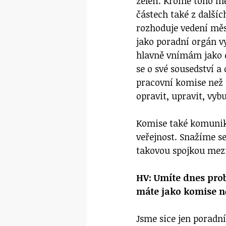
zeleň. Kromě toho mě
částech také z další
rozhoduje vedení mě
jako poradní orgán v
hlavně vnímám jako d
se o své sousedství a 
pracovní komise než 
opravit, upravit, vyb
Komise také komuniku
veřejnost. Snažíme se
takovou spojkou mez
HV: Umíte dnes prob
máte jako komise ně
Jsme sice jen poradn