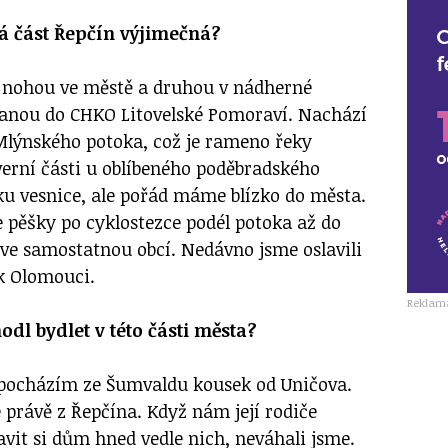
á část Řepčín výjimečná?
u nohou ve městě a druhou v nádherné
branou do CHKO Litovelské Pomoraví. Nachází
Mlýnského potoka, což je rameno řeky
verní části u oblíbeného poděbradského
šku vesnice, ale pořád máme blízko do města.
e pěšky po cyklostezce podél potoka až do
íve samostatnou obcí. Nedávno jsme oslavili
 k Olomouci.
Reklam
hodl bydlet v této části města?
 pocházím ze Šumvaldu kousek od Uničova.
 právě z Řepčína. Když nám její rodiče
vit si dům hned vedle nich, neváhali jsme.