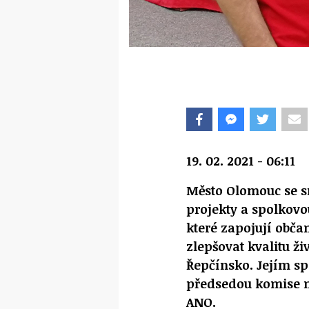
19. 02. 2021 - 06:11
Město Olomouc se s
projekty a spolkovo
které zapojují obča
zlepšovat kvalitu ži
Řepčínsko. Jejím s
předsedou komise mě
ANO.