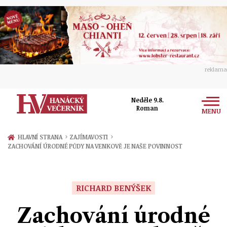
reklama
Neděle 9.8.
Roman
MENU
Zprávy
›
›
HLAVNÍ STRANA
ZAJÍMAVOSTI
ZACHOVÁNÍ ÚRODNÉ PŮDY NA VENKOVĚ JE NAŠE POVINNOST
Rozhovory
Olomouc
Kultura
Politika
Prostějov
RICHARD BENÝŠEK
Společnost
Hudba
Ekonomika
Zachování úrodné
Přerov
Sport
Ženy