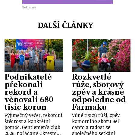
Reklama
DALŠÍ ČLÁNKY
Podnikatelé
Rozkvetlé
překonali
růže, sborový
rekord a
zpěv a krásné
věnovali 680
odpoledne od
tisíc korun
Farmaku
Výjimečný večer, rekordní
Vůně tisíců růží, zpěv
štědrost a konkrétní
komorního sboru Bel
pomoc. Gentlemen’s club
canto a radost ze
2026, pořádaný Okresní…
společného setkání