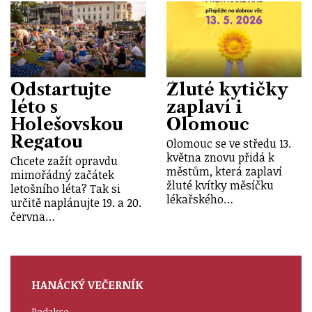
Odstartujte
Žluté kytičky
léto s
zaplaví i
Holešovskou
Olomouc
Regatou
Olomouc se ve středu 13.
května znovu přidá k
Chcete zažít opravdu
městům, která zaplaví
mimořádný začátek
žluté kvítky měsíčku
letošního léta? Tak si
lékařského…
určitě naplánujte 19. a 20.
června…
HANÁCKÝ VEČERNÍK
Redakce