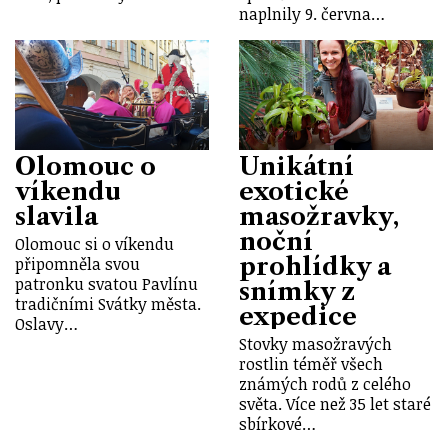
naplnily 9. června…
Olomouc o
Unikátní
víkendu
exotické
slavila
masožravky,
noční
Olomouc si o víkendu
prohlídky a
připomněla svou
patronku svatou Pavlínu
snímky z
tradičními Svátky města.
expedice
Oslavy…
Stovky masožravých
rostlin téměř všech
známých rodů z celého
světa. Více než 35 let staré
sbírkové…