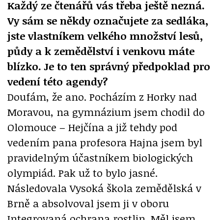
Každý ze čtenářů vás třeba ještě nezná.
Vy sám se někdy označujete za sedláka,
jste vlastníkem velkého množství lesů,
půdy a k zemědělství i venkovu máte
blízko. Je to ten správný předpoklad pro
vedení této agendy?
Doufám, že ano. Pocházím z Horky nad
Moravou, na gymnázium jsem chodil do
Olomouce – Hejčína a již tehdy pod
vedením pana profesora Hajna jsem byl
pravidelným účastníkem biologických
olympiád. Pak už to bylo jasné.
Následovala Vysoká škola zemědělská v
Brně a absolvoval jsem ji v oboru
Integrovaná ochrana rostlin. Měl jsem