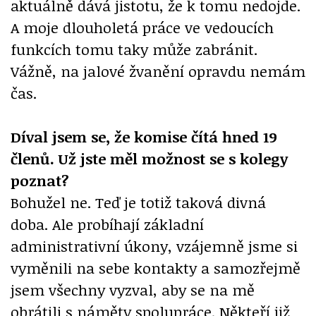
aktuálně dává jistotu, že k tomu nedojde.
A moje dlouholetá práce ve vedoucích
funkcích tomu taky může zabránit.
Vážně, na jalové žvanění opravdu nemám
čas.
Díval jsem se, že komise čítá hned 19
členů. Už jste měl možnost se s kolegy
poznat?
Bohužel ne. Teď je totiž taková divná
doba. Ale probíhají základní
administrativní úkony, vzájemně jsme si
vyměnili na sebe kontakty a samozřejmě
jsem všechny vyzval, aby se na mě
obrátili s náměty spolupráce. Někteří již