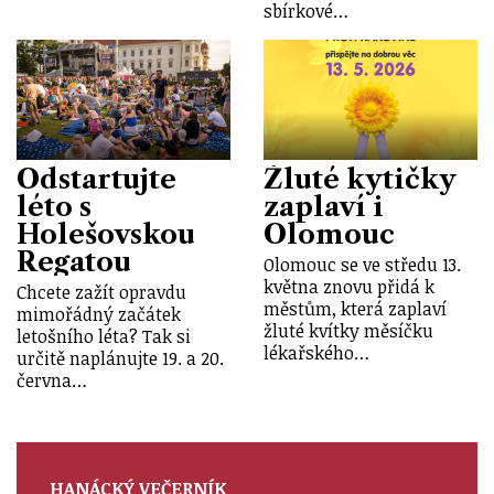
sbírkové…
Odstartujte
Žluté kytičky
léto s
zaplaví i
Holešovskou
Olomouc
Regatou
Olomouc se ve středu 13.
května znovu přidá k
Chcete zažít opravdu
městům, která zaplaví
mimořádný začátek
žluté kvítky měsíčku
letošního léta? Tak si
lékařského…
určitě naplánujte 19. a 20.
června…
HANÁCKÝ VEČERNÍK