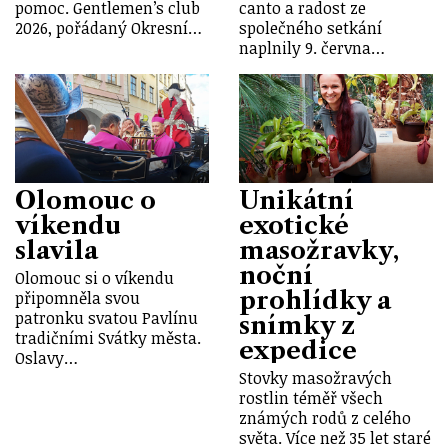
pomoc. Gentlemen’s club
canto a radost ze
2026, pořádaný Okresní…
společného setkání
naplnily 9. června…
Olomouc o
Unikátní
víkendu
exotické
slavila
masožravky,
noční
Olomouc si o víkendu
prohlídky a
připomněla svou
patronku svatou Pavlínu
snímky z
tradičními Svátky města.
expedice
Oslavy…
Stovky masožravých
rostlin téměř všech
známých rodů z celého
světa. Více než 35 let staré