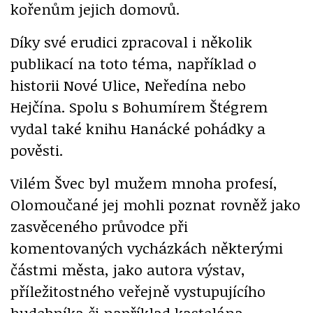
kořenům jejich domovů.
Díky své erudici zpracoval i několik
publikací na toto téma, například o
historii Nové Ulice, Neředína nebo
Hejčína. Spolu s Bohumírem Štégrem
vydal také knihu Hanácké pohádky a
pověsti.
Vilém Švec byl mužem mnoha profesí,
Olomoučané jej mohli poznat rovněž jako
zasvěceného průvodce při
komentovaných vycházkách některými
částmi města, jako autora výstav,
příležitostného veřejně vystupujícího
hudebníka či například kastelána