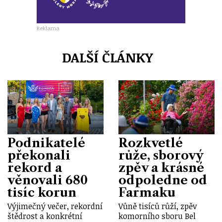
Reklama
DALŠÍ ČLÁNKY
Podnikatelé
Rozkvetlé
překonali
růže, sborový
rekord a
zpěv a krásné
věnovali 680
odpoledne od
tisíc korun
Farmaku
Výjimečný večer, rekordní
Vůně tisíců růží, zpěv
štědrost a konkrétní
komorního sboru Bel