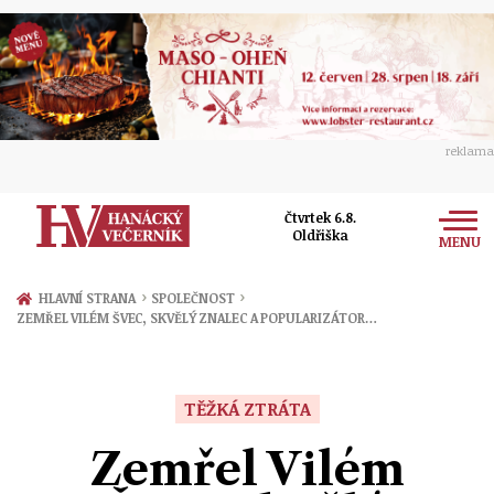
reklama
Čtvrtek 6.8.
Oldřiška
MENU
Zprávy
›
›
HLAVNÍ STRANA
SPOLEČNOST
ZEMŘEL VILÉM ŠVEC, SKVĚLÝ ZNALEC A POPULARIZÁTOR…
Rozhovory
Olomouc
Kultura
Politika
Prostějov
TĚŽKÁ ZTRÁTA
Společnost
Hudba
Ekonomika
Zemřel Vilém
Přerov
Sport
Ženy