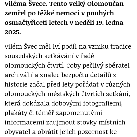
Viléma Švece. Tento velký Olomoučan
zemřel po těžké nemoci v pouhých
osmačtyřiceti letech v neděli 19. ledna
2025.
Vilém Švec měl lví podíl na vzniku tradice
sousedských setkávání v řadě
olomouckých čtvrtí. Coby pečlivý sběratel
archiválií a znalec bezpočtu detailů z
historie začal před lety pořádat v různých
olomouckých městských čtvrtích setkání,
která dokázala dobovými fotografiemi,
plakáty či téměř zapomenutými
informacemi zaujmout stovky místních
obyvatel a obrátit jejich pozornost ke