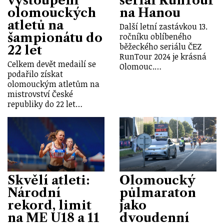
vystoupení
seriál RunTour
olomouckých
na Hanou
atletů na
Další letní zastávkou 13.
šampionátu do
ročníku oblíbeného
běžeckého seriálu ČEZ
22 let
RunTour 2024 je krásná
Celkem devět medailí se
Olomouc.…
podařilo získat
olomouckým atletům na
mistrovství České
republiky do 22 let…
Skvělí atleti:
Olomoucký
Národní
půlmaraton
rekord, limit
jako
na ME U18 a 11
dvoudenní