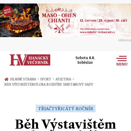
reklama
Sobota 8.8.
Soběslav
MENU
Zprávy
›
›
›
HLAVNÍ STRANA
SPORT
ATLETIKA
BĚH VÝSTAVIŠTĚM FLORA ROZHÝBE SMETANOVY SADY
Rozhovory
Olomouc
Kultura
Politika
Prostějov
TŘIAČTYŘICÁTÝ ROČNÍK
Společnost
Hudba
Ekonomika
Běh Výstavištěm
Přerov
Sport
Ženy