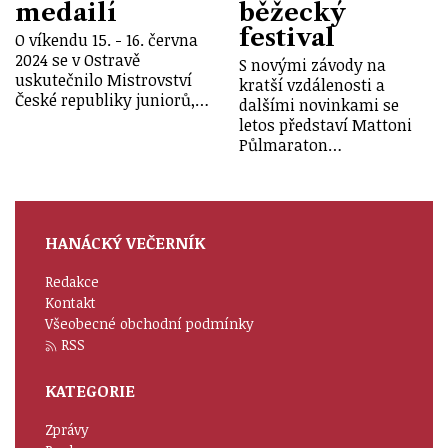
medailí
běžecký
festival
O víkendu 15. - 16. června
2024 se v Ostravě
S novými závody na
uskutečnilo Mistrovství
kratší vzdálenosti a
České republiky juniorů,…
dalšími novinkami se
letos představí Mattoni
Půlmaraton…
HANÁCKÝ VEČERNÍK
Redakce
Kontakt
Všeobecné obchodní podmínky
RSS
KATEGORIE
Zprávy