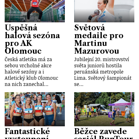
Úspěšná
Světová
halová sezóna
medaile pro
pro AK
Martinu
Olomouc
Mazurovou
Česká atletika má za
Jubilejní 20. mistrovství
sebou vrcholné akce
světa juniorů hostila
halové sezóny a i
peruánská metropole
Atletický klub Olomouc
Lima. Světový šampionát
na nich zanechal…
se…
Fantastické
Běžce zavede