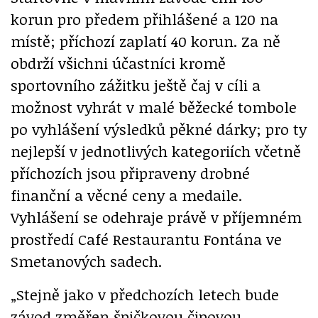
korun pro předem přihlášené a 120 na
místě; příchozí zaplatí 40 korun. Za ně
obdrží všichni účastníci kromě
sportovního zážitku ještě čaj v cíli a
možnost vyhrát v malé běžecké tombole
po vyhlášení výsledků pěkné dárky; pro ty
nejlepší v jednotlivých kategoriích včetně
příchozích jsou připraveny drobné
finanční a věcné ceny a medaile.
Vyhlášení se odehraje právě v příjemném
prostředí Café Restaurantu Fontána ve
Smetanových sadech.
„Stejně jako v předchozích letech bude
závod změřen špičkovou čipovou