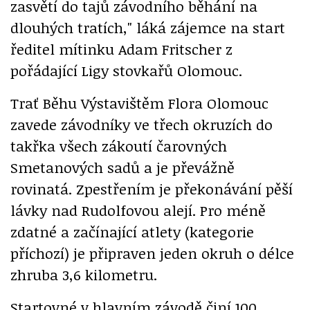
zasvětí do tajů závodního běhání na
dlouhých tratích," láká zájemce na start
ředitel mítinku Adam Fritscher z
pořádající Ligy stovkařů Olomouc.
Trať Běhu Výstavištěm Flora Olomouc
zavede závodníky ve třech okruzích do
takřka všech zákoutí čarovných
Smetanových sadů a je převážně
rovinatá. Zpestřením je překonávání pěší
lávky nad Rudolfovou alejí. Pro méně
zdatné a začínající atlety (kategorie
příchozí) je připraven jeden okruh o délce
zhruba 3,6 kilometru.
Startovné v hlavním závodě činí 100