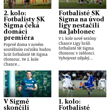
2. kolo:
Fotbalisté SK
Fotbalisty SK
Sigma na úvod
Sigma čeká
ligy nestačili
domácí
na Jablonec
premiéra
V 1. kole nové sezóny
Chance Ligy hráli
Poprvé doma v novém
fotbalisté SK Sigma
soutěžním ročníku budou
Olomouc v Jablonci.
hrát fotbalisté SK Sigma
Vybojovat nějaký…
Olomouc. Ve 2. kole
Chance…
V Sigmě
1. kolo:
skončili
Fotbalisté