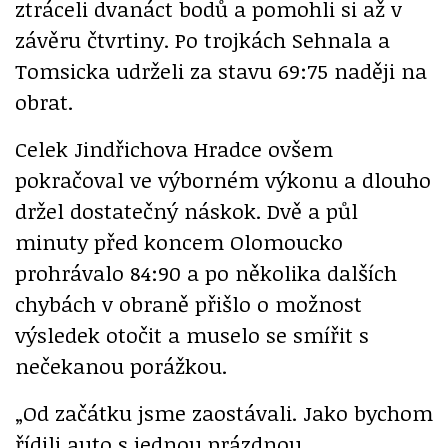
ztráceli dvanáct bodů a pomohli si až v
závěru čtvrtiny. Po trojkách Sehnala a
Tomsicka udrželi za stavu 69:75 naději na
obrat.
Celek Jindřichova Hradce ovšem
pokračoval ve výborném výkonu a dlouho
držel dostatečný náskok. Dvě a půl
minuty před koncem Olomoucko
prohrávalo 84:90 a po několika dalších
chybách v obraně přišlo o možnost
výsledek otočit a muselo se smířit s
nečekanou porážkou.
„Od začátku jsme zaostávali. Jako bychom
řídili auto s jednou prázdnou