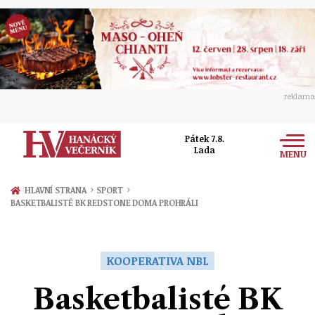
reklama
Pátek 7.8.
Lada
MENU
Zprávy
›
›
HLAVNÍ STRANA
SPORT
BASKETBALISTÉ BK REDSTONE DOMA PROHRÁLI
Rozhovory
Olomouc
Kultura
Politika
Prostějov
KOOPERATIVA NBL
Společnost
Hudba
Ekonomika
Basketbalisté BK
Přerov
Sport
Ženy