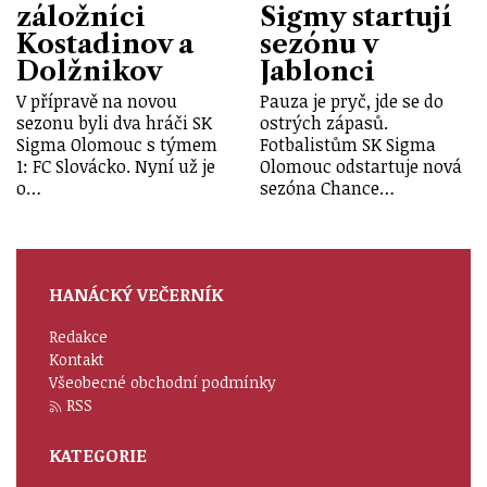
záložníci
Sigmy startují
Kostadinov a
sezónu v
Dolžnikov
Jablonci
V přípravě na novou
Pauza je pryč, jde se do
sezonu byli dva hráči SK
ostrých zápasů.
Sigma Olomouc s týmem
Fotbalistům SK Sigma
1: FC Slovácko. Nyní už je
Olomouc odstartuje nová
o…
sezóna Chance…
HANÁCKÝ VEČERNÍK
Redakce
Kontakt
Všeobecné obchodní podmínky
RSS
KATEGORIE