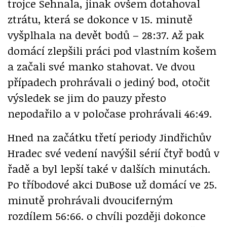
trojce Sehnala, jinak ovšem dotahoval
ztrátu, která se dokonce v 15. minutě
vyšplhala na devět bodů – 28:37. Až pak
domácí zlepšili práci pod vlastním košem
a začali své manko stahovat. Ve dvou
případech prohrávali o jediný bod, otočit
výsledek se jim do pauzy přesto
nepodařilo a v poločase prohrávali 46:49.
Hned na začátku třetí periody Jindřichův
Hradec své vedení navýšil sérií čtyř bodů v
řadě a byl lepší také v dalších minutách.
Po tříbodové akci DuBose už domácí ve 25.
minutě prohrávali dvouciferným
rozdílem 56:66. o chvíli později dokonce