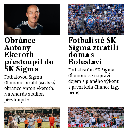
Obránce
Fotbalisté SK
Antony
Sigma ztratili
Ekeroth
doma s
přestoupil do
Boleslaví
SK Sigma
Fotbalistům SK Sigma
Olomouc se napravit
Fotbalovou Sigmu
dojem z planého výkonu
Olomouc posílil švédský
z první kola Chance Ligy
obránce Anton Ekeroth.
příliš…
Na Andrův stadion
přestoupil z…