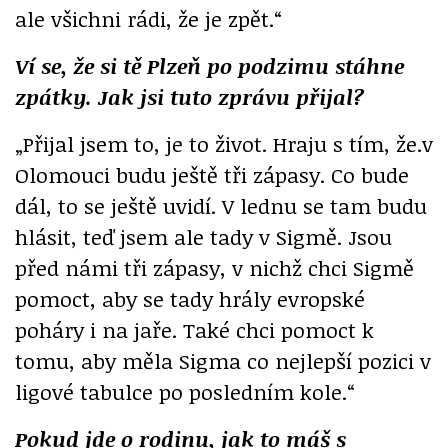
ale všichni rádi, že je zpět.“
Ví se, že si tě Plzeň po podzimu stáhne
zpátky. Jak jsi tuto zprávu přijal?
„Přijal jsem to, je to život. Hraju s tím, že.v
Olomouci budu ještě tři zápasy. Co bude
dál, to se ještě uvidí. V lednu se tam budu
hlásit, teď jsem ale tady v Sigmě. Jsou
před námi tři zápasy, v nichž chci Sigmě
pomoct, aby se tady hrály evropské
poháry i na jaře. Také chci pomoct k
tomu, aby měla Sigma co nejlepší pozici v
ligové tabulce po posledním kole.“
Pokud jde o rodinu, jak to máš s