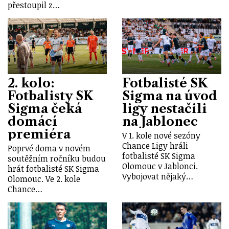
přestoupil z…
2. kolo:
Fotbalisté SK
Fotbalisty SK
Sigma na úvod
Sigma čeká
ligy nestačili
domácí
na Jablonec
premiéra
V 1. kole nové sezóny
Chance Ligy hráli
Poprvé doma v novém
fotbalisté SK Sigma
soutěžním ročníku budou
Olomouc v Jablonci.
hrát fotbalisté SK Sigma
Vybojovat nějaký…
Olomouc. Ve 2. kole
Chance…