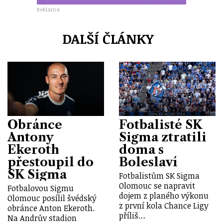
Reklama
DALŠÍ ČLÁNKY
Obránce
Fotbalisté SK
Antony
Sigma ztratili
Ekeroth
doma s
přestoupil do
Boleslaví
SK Sigma
Fotbalistům SK Sigma
Olomouc se napravit
Fotbalovou Sigmu
dojem z planého výkonu
Olomouc posílil švédský
z první kola Chance Ligy
obránce Anton Ekeroth.
příliš…
Na Andrův stadion