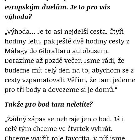
evropským duelům. Je to pro vás
výhoda?
„Výhoda… Je to asi nejdelší cesta. Čtyři
hodiny letu, pak ještě dvě hodiny cesty z
Málagy do Gibraltaru autobusem.
Dorazíme až pozdě večer. Jsme rádi, že
budeme mít celý den na to, abychom se z
cesty vzpamatovali. Věřím, že tam jedeme
pro tři body a dovezeme si je domů.“
Takže pro bod tam neletíte?
„Žádný zápas se nehraje jen o bod. Já i
celý tým chceme ve čtvrtek vyhrát.
Chceme využít role favorita, v níž jsme.