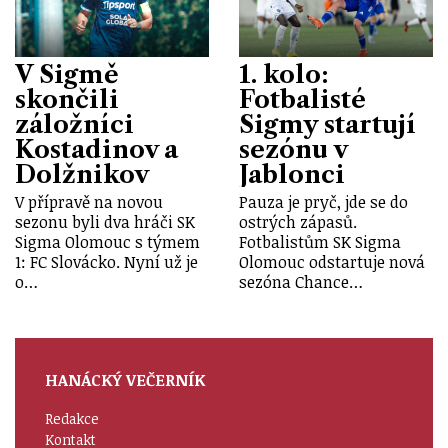
V Sigmě
1. kolo:
skončili
Fotbalisté
záložníci
Sigmy startují
Kostadinov a
sezónu v
Dolžnikov
Jablonci
V přípravě na novou
Pauza je pryč, jde se do
sezonu byli dva hráči SK
ostrých zápasů.
Sigma Olomouc s týmem
Fotbalistům SK Sigma
1: FC Slovácko. Nyní už je
Olomouc odstartuje nová
o…
sezóna Chance…
HANÁCKÝ VEČERNÍK
Redakce
Kontakt