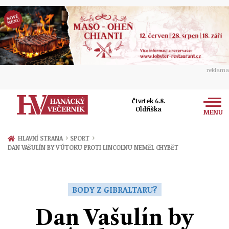
reklama
Čtvrtek 6.8.
Oldřiška
MENU
Zprávy
›
›
HLAVNÍ STRANA
SPORT
DAN VAŠULÍN BY V ÚTOKU PROTI LINCOLNU NEMĚL CHYBĚT
Rozhovory
Olomouc
Kultura
Politika
Prostějov
BODY Z GIBRALTARU?
Společnost
Hudba
Ekonomika
Dan Vašulín by
Přerov
Sport
Ženy