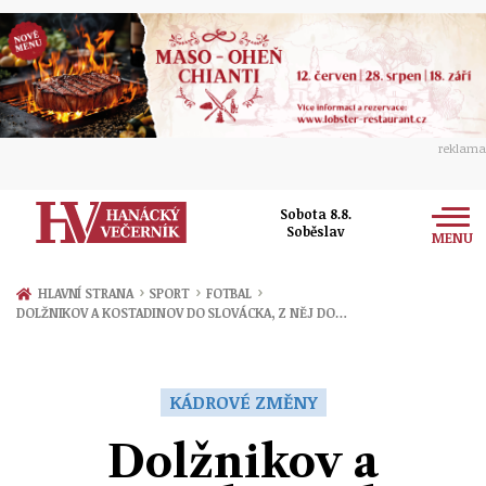
reklama
Sobota 8.8.
Soběslav
MENU
Zprávy
›
›
›
HLAVNÍ STRANA
SPORT
FOTBAL
DOLŽNIKOV A KOSTADINOV DO SLOVÁCKA, Z NĚJ DO…
Rozhovory
Olomouc
Kultura
Politika
Prostějov
KÁDROVÉ ZMĚNY
Společnost
Hudba
Ekonomika
Dolžnikov a
Přerov
Sport
Ženy