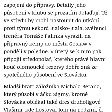
zapojení do přípravy. Detaily jeho
působení v klubu se prozatím dolaďují. Už
ve středu by mohl nastoupit do utkání
proti týmu Rekord Bialsko-Biala. Svěřenci
trenéra Tomáše Palinka vyrazili na
přípravný kemp do města Goslaw v
pondělí v poledne. V úterý se k nim pak
připojil středopolař, kterého právě hlavní
kouč olomoucké rezervy dobře zná ze
společného působení ve Slovácku.
Mladší bratr záložníka Michala Berana,
který působí v áčku Sigmy, kromě
Slovácka oblékal také dres druholigové
Vlašimi, kde hostoval loni na podzim, či