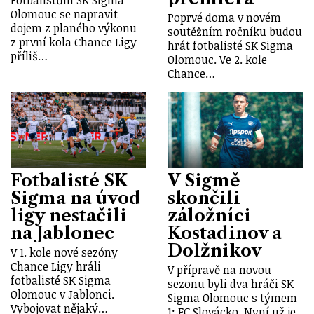
Fotbalistům SK Sigma
Olomouc se napravit
Poprvé doma v novém
dojem z planého výkonu
soutěžním ročníku budou
z první kola Chance Ligy
hrát fotbalisté SK Sigma
příliš…
Olomouc. Ve 2. kole
Chance…
Fotbalisté SK
V Sigmě
Sigma na úvod
skončili
ligy nestačili
záložníci
na Jablonec
Kostadinov a
Dolžnikov
V 1. kole nové sezóny
Chance Ligy hráli
V přípravě na novou
fotbalisté SK Sigma
sezonu byli dva hráči SK
Olomouc v Jablonci.
Sigma Olomouc s týmem
Vybojovat nějaký…
1: FC Slovácko. Nyní už je