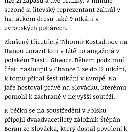
lize 21 zápasů a dvě branky. V minulé
sezoně si litevský reprezentant zahrál v
hanáckém dresu také 9 utkání v
evropských pohárech.
Zkušený třicetiletý Tihomir Kostadinov na
Hanou dorazil loni v létě po angažmá v
polském Piastu Gliwice. Během podzimní
části nastoupil v Chance Lize do 12 utkání,
k tomu přidal šest utkání v Evropě. Na
jaře hostoval právě na Slovácku, kterému
pomohl k záchraně v nejvyšší soutěži.
K béčku se na soustředění v Polsku
připojil dvaadvacetiletý záložník Štěpán
Beran ze Slovácka, který dostal povolení k