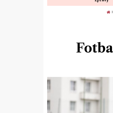
H
Fotba