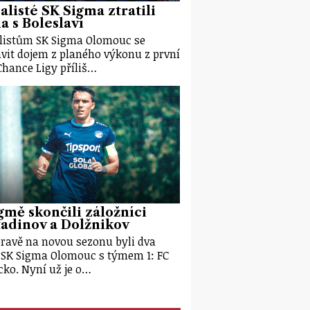
alisté SK Sigma ztratili
 s Boleslaví
listům SK Sigma Olomouc se
vit dojem z planého výkonu z první
Chance Ligy příliš…
gmě skončili záložníci
adinov a Dolžnikov
pravě na novou sezonu byli dva
 SK Sigma Olomouc s týmem 1: FC
cko. Nyní už je o…