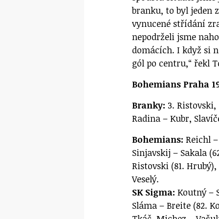
branku, to byl jeden
vynucené střídání zr
nepodrželi jsme naho
domácích. I když si n
gól po centru,“ řekl
Bohemians Praha 19
Branky:
3. Ristovski, 
Radina – Kubr, Slaví
Bohemians:
Reichl –
Sinjavskij – Sakala (6
Ristovski (81. Hrubý),
Veselý.
SK Sigma:
Koutný – Sl
Sláma – Breite (82. K
Tkáč, Michez – Vašul