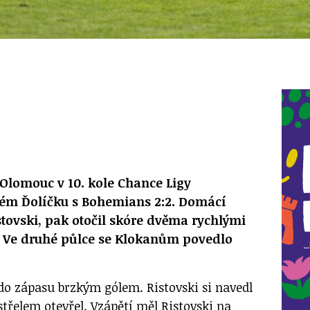
 Olomouc v 10. kole Chance Ligy
kém Ďolíčku s Bohemians 2:2. Domácí
stovski, pak otočil skóre dvěma rychlými
. Ve druhé půlce se Klokanům povedlo
do zápasu brzkým gólem. Ristovski si navedl
třelem otevřel. Vzápětí měl Ristovski na