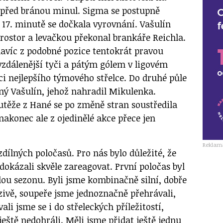
 před bránou minul. Sigma se postupně
 17. minutě se dočkala vyrovnání. Vašulín
rostor a levačkou překonal brankáře Reichla.
navíc z podobné pozice tentokrát pravou
vzdálenější tyči a pátým gólem v ligovém
ci nejlepšího týmového střelce. Do druhé půle
ný Vašulín, jehož nahradil Mikulenka.
outěže z Hané se po změně stran soustředila
akonec ale z ojedinělé akce přece jen
Reklam
zdílných poločasů. Pro nás bylo důležité, že
okázali skvěle zareagovat. První poločas byl
elou sezonu. Byli jsme kombinačně silní, dobře
zivě, soupeře jsme jednoznačně přehrávali,
ali jsme se i do střeleckých příležitostí,
ještě nedohráli. Měli jsme přidat ještě jednu