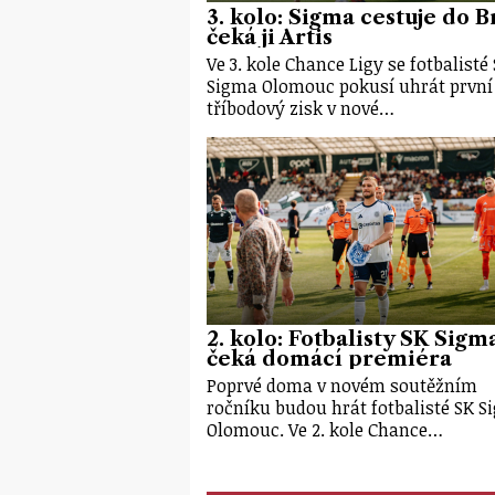
3. kolo: Sigma cestuje do B
čeká ji Artis
Ve 3. kole Chance Ligy se fotbalisté
Sigma Olomouc pokusí uhrát první
tříbodový zisk v nové…
2. kolo: Fotbalisty SK Sigm
čeká domácí premiéra
Poprvé doma v novém soutěžním
ročníku budou hrát fotbalisté SK 
Olomouc. Ve 2. kole Chance…