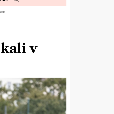
 BOD
kali v