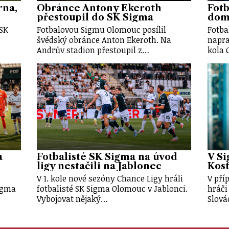
rna,
Obránce Antony Ekeroth
Fotb
přestoupil do SK Sigma
doma
 SK
Fotbalovou Sigmu Olomouc posílil
Fotba
švédský obránce Anton Ekeroth. Na
napra
Andrův stadion přestoupil z…
kola 
a
Fotbalisté SK Sigma na úvod
V Si
ligy nestačili na Jablonec
Kost
V 1. kole nové sezóny Chance Ligy hráli
V pří
Sigma
fotbalisté SK Sigma Olomouc v Jablonci.
hráči
Vybojovat nějaký…
Slová