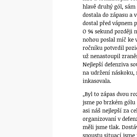
hlavě druhý gól, sám
dostala do zápasu a v
dostal před vápnem p
O 94 sekund později 
nohou poslal míč ke 
ročníku potvrdil pozi
už nenastoupil zraně
Nejlepší defenziva s
na udržení náskoku, n
inkasovala.
„Byl to zápas dvou ro
jsme po brzkém gólu d
asi náš nejlepší za c
organizovaní v defen
měli jsme tlak. Dostáv
spoustu situací jsme 