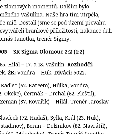
 ze zlomových momentů. Dalším bylo
aněného Vašulína. Naše hra tím utrpěla,
ře míč. Dostali jsme se pod území převahu
evytvářeli brankové příležitosti, nakonec dali
 Tomáš Janotka, trenér Sigmy.
05 – SK Sigma Olomouc 2:2 (1:2)
65. Hilál – 17. a 18. Vašulín.
Rozhodčí:
ček.
ŽK:
Vondra – Huk.
Diváci:
5022.
 Kadlec (62. Kareem), Hůlka, Vondra,
2. Okeke), Čermák – Drchal (62. Pleštil),
 Zeman (87. Kovařík) – Hilál. Trenér Jaroslav
avíček (72. Hadaš), Sylla, Král (23. Huk),
ostadinov), Beran – Dolžnikov (82. Navrátil),
ín (46. Mikulenka). Trenér Tomáš Janotka.