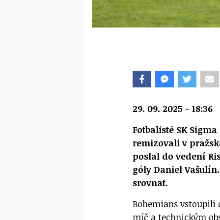
29. 09. 2025 - 18:36
Fotbalisté SK Sigma
remizovali v pražs
poslal do vedení Ri
góly Daniel Vašulín
srovnat.
Bohemians vstoupili 
míč a technickým obs