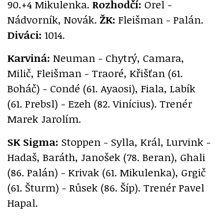
90.+4 Mikulenka.
Rozhodčí:
Orel -
Nádvorník, Novák.
ŽK:
Fleišman - Palán.
Diváci:
1014.
Karviná:
Neuman - Chytrý, Camara,
Milič, Fleišman - Traoré, Křišťan (61.
Boháč) - Condé (61. Ayaosi), Fiala, Labík
(61. Prebsl) - Ezeh (82. Vinícius). Trenér
Marek Jarolím.
SK Sigma:
Stoppen - Sylla, Král, Lurvink -
Hadaš, Baráth, Janošek (78. Beran), Ghali
(86. Palán) - Krivak (61. Mikulenka), Grgič
(61. Šturm) - Růsek (86. Šíp). Trenér Pavel
Hapal.