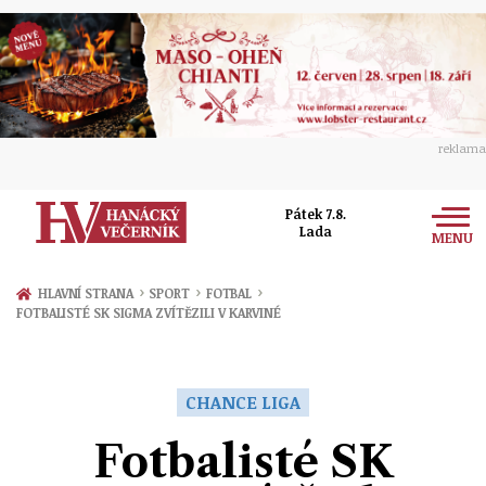
reklama
Pátek 7.8.
Lada
MENU
Zprávy
›
›
›
HLAVNÍ STRANA
SPORT
FOTBAL
FOTBALISTÉ SK SIGMA ZVÍTĚZILI V KARVINÉ
Rozhovory
Olomouc
Kultura
Politika
Prostějov
CHANCE LIGA
Společnost
Hudba
Ekonomika
Fotbalisté SK
Přerov
Sport
Ženy