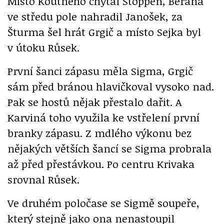
Místo Koutného chytal Stoppen, Berana
ve středu pole nahradil Janošek, za
Šturma šel hrát Grgič a místo Sejka byl
v útoku Růsek.
První šanci zápasu měla Sigma, Grgič
sám před bránou hlavičkoval vysoko nad.
Pak se hostů nějak přestalo dařit. A
Karviná toho využila ke vstřelení první
branky zápasu. Z mdlého výkonu bez
nějakých větších šancí se Sigma probrala
až před přestávkou. Po centru Krivaka
srovnal Růsek.
Ve druhém poločase se Sigmě soupeře,
který stejně jako ona nenastoupil