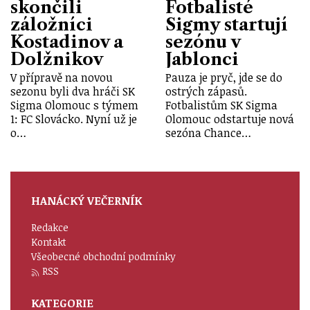
skončili
Fotbalisté
záložníci
Sigmy startují
Kostadinov a
sezónu v
Dolžnikov
Jablonci
V přípravě na novou
Pauza je pryč, jde se do
sezonu byli dva hráči SK
ostrých zápasů.
Sigma Olomouc s týmem
Fotbalistům SK Sigma
1: FC Slovácko. Nyní už je
Olomouc odstartuje nová
o…
sezóna Chance…
HANÁCKÝ VEČERNÍK
Redakce
Kontakt
Všeobecné obchodní podmínky
RSS
KATEGORIE