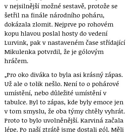
v nejsilnější možné sestavě, protože se
šetřil na finále národního poháru,
dokázala zlomit. Nejprve po rohovém
kopu hlavou poslal hosty do vedení
Lurvink, pak v nastaveném čase střídající
Mikulenka potvrdil, že je gólovým
hráčem.
„Pro oko diváka to byla asi krásný zápas.
Už ale o tolik nešlo. Není to o pohárové
umístění, nebo důležité umístění v
tabulce. Byl to zápas, kde byly emoce jen
v tom smyslu, že oba týmy chtěly vyhrát.
Proto to bylo uvolněnější. Karviná začala
lépe. Po naší ztrátě jsme dostali gól. Měli