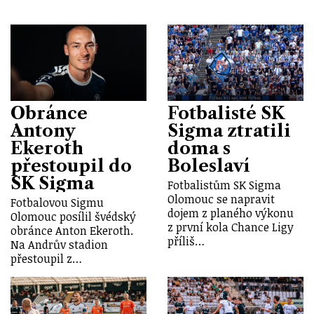
Obránce
Fotbalisté SK
Antony
Sigma ztratili
Ekeroth
doma s
přestoupil do
Boleslaví
SK Sigma
Fotbalistům SK Sigma
Olomouc se napravit
Fotbalovou Sigmu
dojem z planého výkonu
Olomouc posílil švédský
z první kola Chance Ligy
obránce Anton Ekeroth.
příliš…
Na Andrův stadion
přestoupil z…