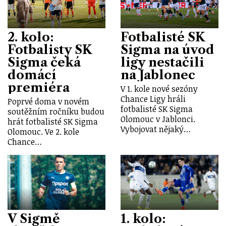
2. kolo:
Fotbalisté SK
Fotbalisty SK
Sigma na úvod
Sigma čeká
ligy nestačili
domácí
na Jablonec
premiéra
V 1. kole nové sezóny
Chance Ligy hráli
Poprvé doma v novém
fotbalisté SK Sigma
soutěžním ročníku budou
Olomouc v Jablonci.
hrát fotbalisté SK Sigma
Vybojovat nějaký…
Olomouc. Ve 2. kole
Chance…
V Sigmě
1. kolo: