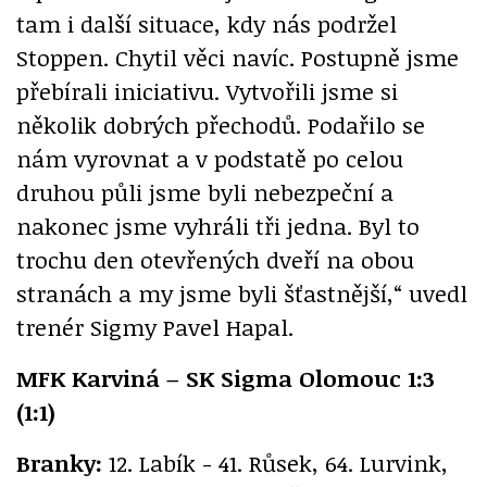
tam i další situace, kdy nás podržel
Stoppen. Chytil věci navíc. Postupně jsme
přebírali iniciativu. Vytvořili jsme si
několik dobrých přechodů. Podařilo se
nám vyrovnat a v podstatě po celou
druhou půli jsme byli nebezpeční a
nakonec jsme vyhráli tři jedna. Byl to
trochu den otevřených dveří na obou
stranách a my jsme byli šťastnější,“ uvedl
trenér Sigmy Pavel Hapal.
MFK Karviná – SK Sigma Olomouc 1:3
(1:1)
Branky:
12. Labík - 41. Růsek, 64. Lurvink,