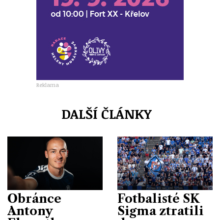
Reklama
DALŠÍ ČLÁNKY
Obránce
Fotbalisté SK
Antony
Sigma ztratili