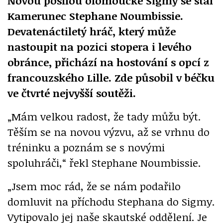
Novou posilou olomoucké Sigmy se stal
Kamerunec Stephane Noumbissie.
Devatenáctiletý hráč, který může
nastoupit na pozici stopera i levého
obránce, přichází na hostování s opcí z
francouzského Lille. Zde působil v béčku
ve čtvrté nejvyšší soutěži.
„Mám velkou radost, že tady můžu být.
Těším se na novou výzvu, až se vrhnu do
tréninku a poznám se s novými
spoluhráči,“ řekl Stephane Noumbissie.
„Jsem moc rád, že se nám podařilo
domluvit na příchodu Stephana do Sigmy.
Vytipovalo jej naše skautské oddělení. Je