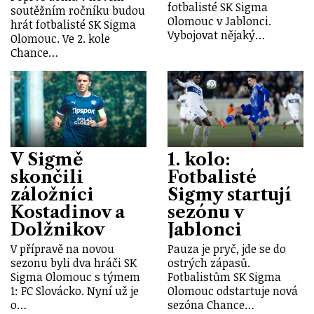
fotbalisté SK Sigma
soutěžním ročníku budou
Olomouc v Jablonci.
hrát fotbalisté SK Sigma
Vybojovat nějaký…
Olomouc. Ve 2. kole
Chance…
V Sigmě
1. kolo:
skončili
Fotbalisté
záložníci
Sigmy startují
Kostadinov a
sezónu v
Dolžnikov
Jablonci
V přípravě na novou
Pauza je pryč, jde se do
sezonu byli dva hráči SK
ostrých zápasů.
Sigma Olomouc s týmem
Fotbalistům SK Sigma
1: FC Slovácko. Nyní už je
Olomouc odstartuje nová
o…
sezóna Chance…