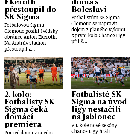
Ekeroth
doma s
přestoupil do
Boleslaví
SK Sigma
Fotbalistům SK Sigma
Olomouc se napravit
Fotbalovou Sigmu
dojem z planého výkonu
Olomouc posílil švédský
z první kola Chance Ligy
obránce Anton Ekeroth.
příliš…
Na Andrův stadion
přestoupil z…
2. kolo:
Fotbalisté SK
Fotbalisty SK
Sigma na úvod
Sigma čeká
ligy nestačili
domácí
na Jablonec
premiéra
V 1. kole nové sezóny
Chance Ligy hráli
Poprvé doma v novém