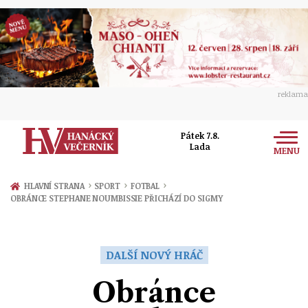
reklama
Pátek 7.8.
Lada
MENU
Zprávy
›
›
›
HLAVNÍ STRANA
SPORT
FOTBAL
OBRÁNCE STEPHANE NOUMBISSIE PŘICHÁZÍ DO SIGMY
Rozhovory
Olomouc
Kultura
Politika
Prostějov
DALŠÍ NOVÝ HRÁČ
Společnost
Hudba
Ekonomika
Obránce
Přerov
Sport
Ženy