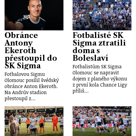
Obránce
Fotbalisté SK
Antony
Sigma ztratili
Ekeroth
doma s
přestoupil do
Boleslaví
SK Sigma
Fotbalistům SK Sigma
Olomouc se napravit
Fotbalovou Sigmu
dojem z planého výkonu
Olomouc posílil švédský
z první kola Chance Ligy
obránce Anton Ekeroth.
příliš…
Na Andrův stadion
přestoupil z…