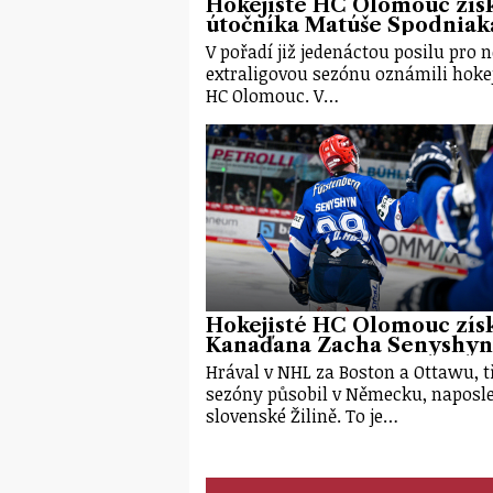
Hokejisté HC Olomouc získ
útočníka Matúše Spodniak
V pořadí již jedenáctou posilu pro 
extraligovou sezónu oznámili hokej
HC Olomouc. V…
Hokejisté HC Olomouc získ
Kanaďana Zacha Senyshyn
Hrával v NHL za Boston a Ottawu, t
sezóny působil v Německu, naposl
slovenské Žilině. To je…