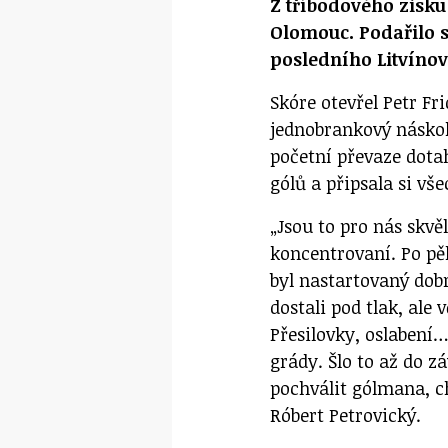
Z tříbodového zisku
Olomouc. Podařilo s
posledního Litvínov
Skóre otevřel Petr Fr
jednobrankový náskok
početní převaze dota
gólů a připsala si vše
„Jsou to pro nás skvě
koncentrovaní. Po pě
byl nastartovaný dob
dostali pod tlak, ale 
Přesilovky, oslabení
grády. Šlo to až do z
pochválit gólmana, c
Róbert Petrovický.