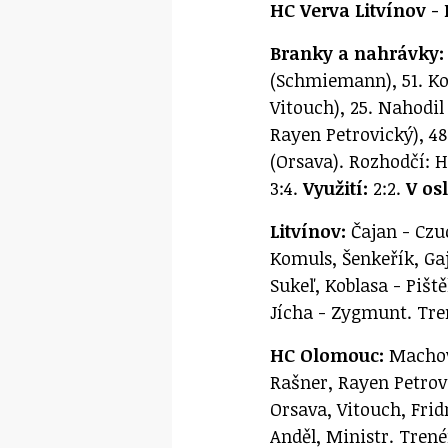
HC Verva Litvínov - 
Branky a nahrávky:
(Schmiemann), 51. Kob
Vitouch), 25. Nahodil
Rayen Petrovický), 48
(Orsava). Rozhodčí: H
3:4.
Využití:
2:2.
V os
Litvínov:
Čajan - Czu
Komuls, Šenkeřík, Gaj
Sukeľ, Koblasa - Piště
Jícha - Zygmunt. Tre
HC Olomouc:
Machovs
Rašner, Rayen Petrovi
Orsava, Vitouch, Frid
Anděl, Ministr. Trené