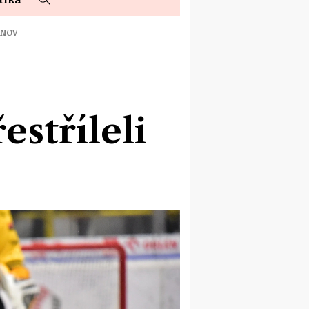
ÍNOV
stříleli