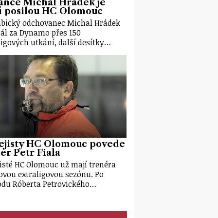
ánce Michal Hrádek je
í posilou HC Olomouc
bický odchovanec Michal Hrádek
ál za Dynamo přes 150
ligových utkání, další desítky…
ejisty HC Olomouc povede
ér Petr Fiala
isté HC Olomouc už mají trenéra
ovou extraligovou sezónu. Po
du Róberta Petrovického…