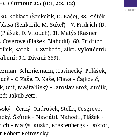
HC Olomouc 3:5 (0:1, 2:2, 1:2)
Reklam
30. Koblasa (Šenkeřík, D. Kaše), 38. Pištěk
lasa (Šenkeřík, M. Sukeľ) - 7. Fridrich (D.
 (Plášek, D. Vitouch), 31. Matýs (Rašner,
. Cosgrove (Plášek, Nahodil), 60. Fridrich
ribik, Barek - J. Svoboda, Zíka.
Vyloučení:
labení:
0:1.
Diváci:
3591.
czman, Schmiemann, Husinecký, Polášek,
doš - O Kaše, D. Kaše, Hlava - Čajkovič,
k, Gut, Maštalířský - Jaroslav Brož, Jurčík,
nér Jakub Petr.
ký - Černý, Ondrušek, Stella, Cosgrove,
cký, Škůrek - Navrátil, Nahodil, Plášek -
rich - Matýs, Kusko, Krastenbergs - Doktor,
r Róbert Petrovický.