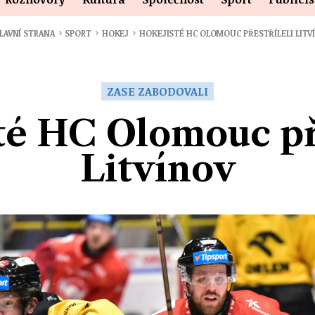
›
›
›
LAVNÍ STRANA
SPORT
HOKEJ
HOKEJISTÉ HC OLOMOUC PŘESTŘÍLELI LITV
ZASE ZABODOVALI
té HC Olomouc pře
Litvínov