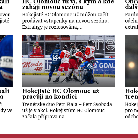
ali
HC Olomouc už ví, s kým a kde
Obr
a
zahájí novou sezónu
dalš
novou
Hokejisté HC Olomouc už můžou začít
Pardu
isté
prodávat vstupenky na novou sezónu.
odehr
Extraligy je rozlosována,…
extra
ali
Hokejisté HC Olomouc už
Hok
a
pracují na kondici
tren
ři
Trenérské duo Petr Fiala – Petr Svoboda
Hokej
edy ve
už je v akci. Hokejistům HC Olomouc
pro n
začala příprava na…
odcho