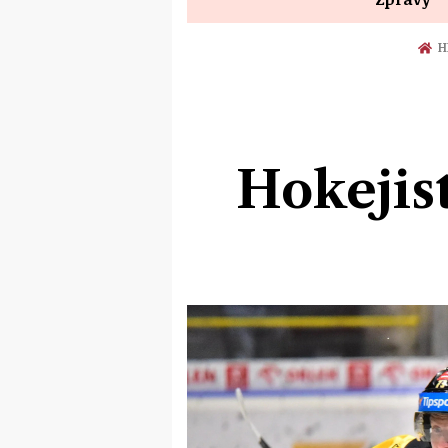
H
Hokejis