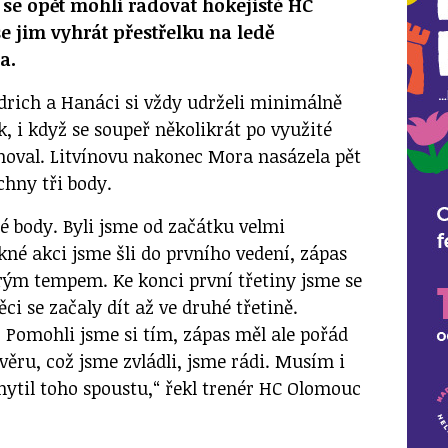
 se opět mohli radovat hokejisté HC
e jim vyhrát přestřelku na ledě
a.
idrich a Hanáci si vždy udrželi minimálně
, i když se soupeř několikrát po využité
hoval. Litvínovu nakonec Mora nasázela pět
chny tři body.
lé body. Byli jsme od začátku velmi
kné akci jsme šli do prvního vedení, zápas
rým tempem. Ke konci první třetiny jsme se
věci se začaly dít až ve druhé třetině.
… Pomohli jsme si tím, zápas měl ale pořád
ávěru, což jsme zvládli, jsme rádi. Musím i
hytil toho spoustu,“ řekl trenér HC Olomouc