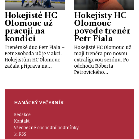
Hokejisté HC
Hokejisty HC
Olomouc už
Olomouc
pracují na
povede trenér
kondici
Petr Fiala
Trenérské duo Petr Fiala –
Hokejisté HC Olomouc už
Petr Svoboda už je v akci.
mají trenéra pro novou
Hokejistům HC Olomouc
extraligovou sezónu. Po
začala příprava na…
odchodu Róberta
Petrovického…
HANÁCKÝ VEČERNÍK
Redakce
Kontakt
Všeobecné obchodní podmínky
RSS