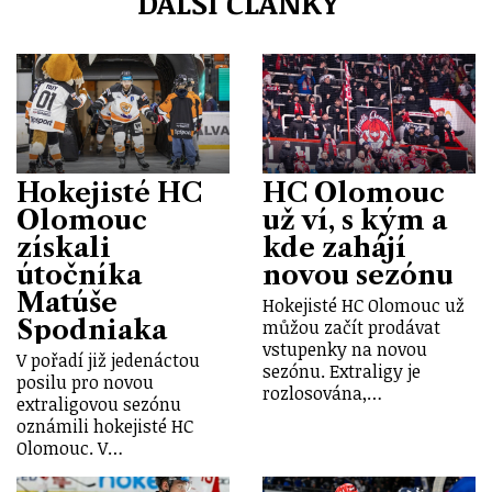
DALŠÍ ČLÁNKY
Hokejisté HC
HC Olomouc
Olomouc
už ví, s kým a
získali
kde zahájí
útočníka
novou sezónu
Matúše
Hokejisté HC Olomouc už
Spodniaka
můžou začít prodávat
vstupenky na novou
V pořadí již jedenáctou
sezónu. Extraligy je
posilu pro novou
rozlosována,…
extraligovou sezónu
oznámili hokejisté HC
Olomouc. V…