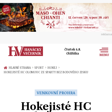
reklama
Čtvrtek 6.8.
Oldřiška
MENU
Zprávy
›
›
›
HLAVNÍ STRANA
SPORT
HOKEJ
HOKEJISTÉ HC OLOMOUC ZE SPARTY BEZ BODOVÉHO ZISKU
Rozhovory
Olomouc
Kultura
Politika
Prostějov
VENKOVNÍ PROHRA
Společnost
Hudba
Ekonomika
Hokejisté HC
Přerov
Sport
Ženy