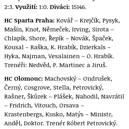
2:3.
Využití:
1:0.
Diváci:
15146.
HC Sparta Praha:
Kovář – Krejčík, Pysyk,
Mašín, Knot, Němeček, Irving, Sirota –
Chlapík, Shore, Řepík – Novák, Špaček,
Kousal – Raška, K. Hrabík, Dzierkals –
Hyka, Najman, Vesalainen – O. Hrabík.
Trenéři: Nedvěd, P. Martinec a Jiruš.
HC Olomouc:
Machovský – Ondrušek,
Černý, Cosgrove, Stella, Petrovický,
Rašner, Škůrek – Plášek, Nahodil, Navrátil
– Fridrich, Vitouch, Orsava –
Krastenbergs, Kusko, Matýs – Ministr,
Anděl, Doktor. Trenér Róbert Petrovický.