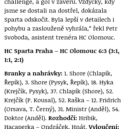
challenge, a gól v závěru. Vždycky, kdy
jsme se dostali na dostřel, dokázala
Sparta odskočit. Byla lepší v detailech i
pohybu a zaslouženě vyhrála,“ řekl Petr
Svoboda, asistent trenéra HC Olomouc.
HC Sparta Praha – HC Olomouc 6:3 (3:1,
1:1, 2:1)
Branky a nahrávky:
1. Shore (Chlapík,
Řepík), 3. Shore (Pysyk, Řepík), 18. Hyka
(Krejčík, Pysyk), 37. Chlapík (Shore), 52.
Krejčík (P. Kousal), 52. Raška – 12. Fridrich
(Orsava, T. Černý), 31. Ministr (Anděl), 54.
Doktor (Anděl).
Rozhodčí:
Hribik,
Hacaperka – Ondráček, Hnát.
Vyloučení: