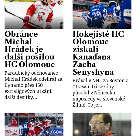
Obránce
Hokejisté HC
Michal
Olomouc
Hrádek je
získali
další posilou
Kanaďana
HC Olomouc
Zacha
Senyshyna
Pardubický odchovanec
Michal Hrádek odehrál za
Hrával v NHL za Boston a
Dynamo přes 150
Ottawu, tři sezóny
extraligových utkání,
působil v Německu,
další desítky…
naposledy ve slovenské
Žilině. To je…