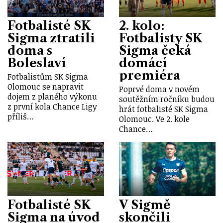
Fotbalisté SK
2. kolo:
Sigma ztratili
Fotbalisty SK
doma s
Sigma čeká
Boleslaví
domácí
premiéra
Fotbalistům SK Sigma
Olomouc se napravit
Poprvé doma v novém
dojem z planého výkonu
soutěžním ročníku budou
z první kola Chance Ligy
hrát fotbalisté SK Sigma
příliš…
Olomouc. Ve 2. kole
Chance…
Fotbalisté SK
V Sigmě
Sigma na úvod
skončili