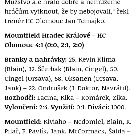
Mužstvo ale hrálo dobře a nemůžeme
hráčům vytknout, že by nebojovali,“ řekl
trenér HC Olomouc Jan Tomajko.
Mountfield Hradec Králové – HC
Olomouc 4:1 (0:0, 2:1, 2:0)
Branky a nahrávky:
25. Kevin Klíma
(Blain), 32. Ščerbak (Blain, Cingel), 50.
Cingel (Orsava), 58. Oksanen (Orsava,
Jank) – 22. Ondrušek (J. Doktor, Navrátil).
Rozhodčí:
Lacina, Kika – Komárek, Zíka.
Vyloučení:
2:4.
Využití:
0:1.
Diváci:
1000.
Mountfield:
Kiviaho – Nedomlel, Blain, R.
Pilař, F. Pavlík, Jank, McCormack, Šalda –