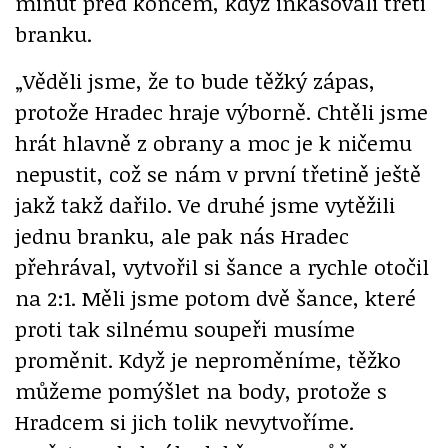
minut před koncem, když inkasovali třetí
branku.
„Věděli jsme, že to bude těžký zápas,
protože Hradec hraje výborně. Chtěli jsme
hrát hlavně z obrany a moc je k ničemu
nepustit, což se nám v první třetině ještě
jakž takž dařilo. Ve druhé jsme vytěžili
jednu branku, ale pak nás Hradec
přehrával, vytvořil si šance a rychle otočil
na 2:1. Měli jsme potom dvě šance, které
proti tak silnému soupeři musíme
proměnit. Když je neproměníme, těžko
můžeme pomýšlet na body, protože s
Hradcem si jich tolik nevytvoříme.