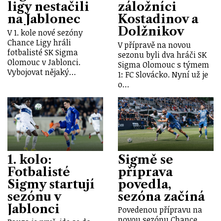
ligy nestačili
záložníci
na Jablonec
Kostadinov a
Dolžnikov
V 1. kole nové sezóny
Chance Ligy hráli
V přípravě na novou
fotbalisté SK Sigma
sezonu byli dva hráči SK
Olomouc v Jablonci.
Sigma Olomouc s týmem
Vybojovat nějaký…
1: FC Slovácko. Nyní už je
o…
1. kolo:
Sigmě se
Fotbalisté
příprava
Sigmy startují
povedla,
sezónu v
sezóna začíná
Jablonci
Povedenou přípravu na
novou sezónu Chance