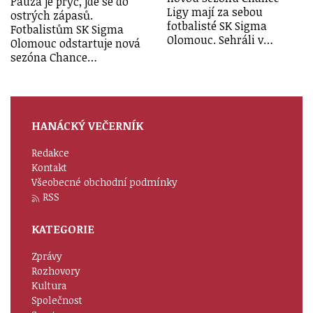
Pauza je pryč, jde se do
Ligy mají za sebou
ostrých zápasů.
fotbalisté SK Sigma
Fotbalistům SK Sigma
Olomouc. Sehráli v…
Olomouc odstartuje nová
sezóna Chance…
HANÁCKÝ VEČERNÍK
Redakce
Kontakt
Všeobecné obchodní podmínky
RSS
KATEGORIE
Zprávy
Rozhovory
Kultura
Společnost