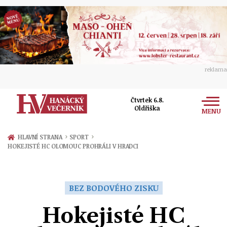
reklama
Čtvrtek 6.8.
Oldřiška
MENU
Zprávy
›
›
HLAVNÍ STRANA
SPORT
HOKEJISTÉ HC OLOMOUC PROHRÁLI V HRADCI
Rozhovory
Olomouc
Kultura
Politika
Prostějov
BEZ BODOVÉHO ZISKU
Společnost
Hudba
Ekonomika
Hokejisté HC
Přerov
Sport
Ženy