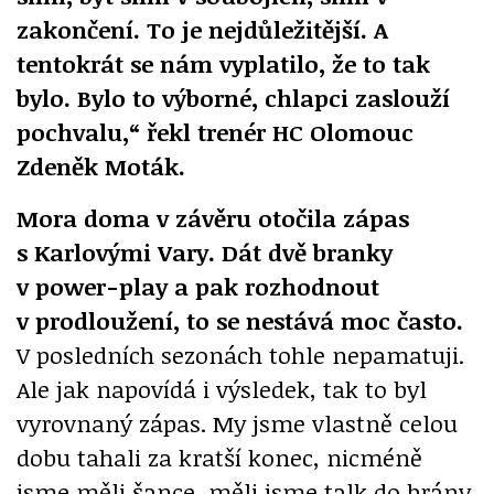
zakončení. To je nejdůležitější. A
tentokrát se nám vyplatilo, že to tak
bylo. Bylo to výborné, chlapci zaslouží
pochvalu,“ řekl trenér HC Olomouc
Zdeněk Moták.
Mora doma v závěru otočila zápas
s Karlovými Vary. Dát dvě branky
v power-play a pak rozhodnout
v prodloužení, to se nestává moc často.
V posledních sezonách tohle nepamatuji.
Ale jak napovídá i výsledek, tak to byl
vyrovnaný zápas. My jsme vlastně celou
dobu tahali za kratší konec, nicméně
jsme měli šance, měli jsme talk do brány,