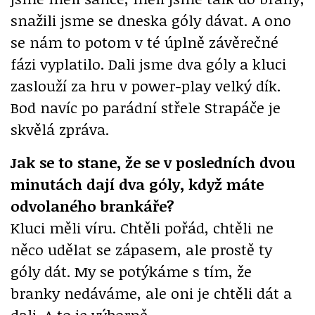
snažili jsme se dneska góly dávat. A ono
se nám to potom v té úplně závěrečné
fázi vyplatilo. Dali jsme dva góly a kluci
zaslouží za hru v power-play velký dík.
Bod navíc po parádní střele Strapáče je
skvělá zpráva.
Jak se to stane, že se v posledních dvou
minutách dají dva góly, když máte
odvolaného brankáře?
Kluci měli víru. Chtěli pořád, chtěli ne
něco udělat se zápasem, ale prostě ty
góly dát. My se potýkáme s tím, že
branky nedáváme, ale oni je chtěli dát a
dali. A to je výborně.