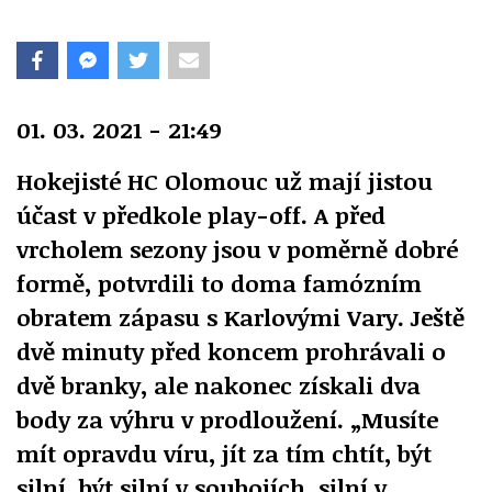
01. 03. 2021 - 21:49
Hokejisté HC Olomouc už mají jistou
účast v předkole play-off. A před
vrcholem sezony jsou v poměrně dobré
formě, potvrdili to doma famózním
obratem zápasu s Karlovými Vary. Ještě
dvě minuty před koncem prohrávali o
dvě branky, ale nakonec získali dva
body za výhru v prodloužení. „Musíte
mít opravdu víru, jít za tím chtít, být
silní, být silní v soubojích, silní v