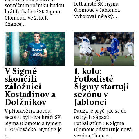
fotbalisté SK Sigma
soutěžním ročníku budou
Olomouc v Jablonci.
hrát fotbalisté SK Sigma
Vybojovat nějaký…
Olomouc. Ve 2. kole
Chance…
V Sigmě
1. kolo:
skončili
Fotbalisté
záložníci
Sigmy startují
Kostadinov a
sezónu v
Dolžnikov
Jablonci
V přípravě na novou
Pauza je pryč, jde se do
sezonu byli dva hráči SK
ostrých zápasů.
Sigma Olomouc s týmem
Fotbalistům SK Sigma
1: FC Slovácko. Nyní už je
Olomouc odstartuje nová
o…
sezóna Chance…