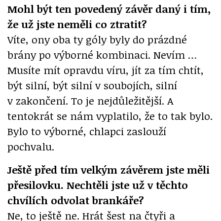
Mohl být ten povedený závěr daný i tím,
že už jste neměli co ztratit?
Víte, ony oba ty góly byly do prázdné
brány po výborné kombinaci. Nevím …
Musíte mít opravdu víru, jít za tím chtít,
být silní, být silní v soubojích, silní
v zakončení. To je nejdůležitější. A
tentokrát se nám vyplatilo, že to tak bylo.
Bylo to výborné, chlapci zaslouží
pochvalu.
Ještě před tím velkým závěrem jste měli
přesilovku. Nechtěli jste už v těchto
chvílích odvolat brankáře?
Ne, to ještě ne. Hrát šest na čtyři a