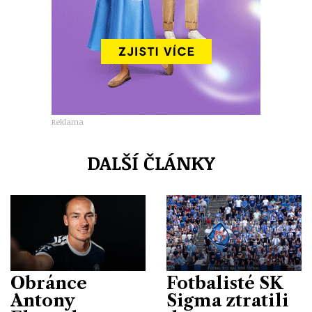
Reklama
DALŠÍ ČLÁNKY
Obránce
Fotbalisté SK
Antony
Sigma ztratili