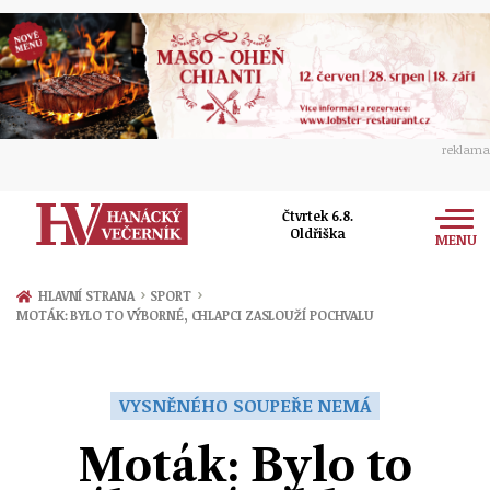
reklama
Čtvrtek 6.8.
Oldřiška
MENU
Zprávy
›
›
HLAVNÍ STRANA
SPORT
MOTÁK: BYLO TO VÝBORNÉ, CHLAPCI ZASLOUŽÍ POCHVALU
Rozhovory
Olomouc
Kultura
Politika
Prostějov
VYSNĚNÉHO SOUPEŘE NEMÁ
Společnost
Hudba
Ekonomika
Moták: Bylo to
Přerov
Sport
Ženy