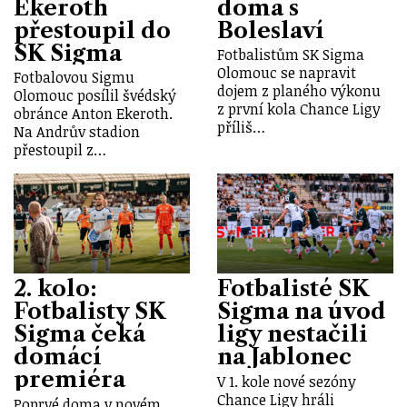
Ekeroth
doma s
přestoupil do
Boleslaví
SK Sigma
Fotbalistům SK Sigma
Olomouc se napravit
Fotbalovou Sigmu
dojem z planého výkonu
Olomouc posílil švédský
z první kola Chance Ligy
obránce Anton Ekeroth.
příliš…
Na Andrův stadion
přestoupil z…
2. kolo:
Fotbalisté SK
Fotbalisty SK
Sigma na úvod
Sigma čeká
ligy nestačili
domácí
na Jablonec
premiéra
V 1. kole nové sezóny
Chance Ligy hráli
Poprvé doma v novém