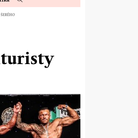
A ŠERÉHO
lturisty