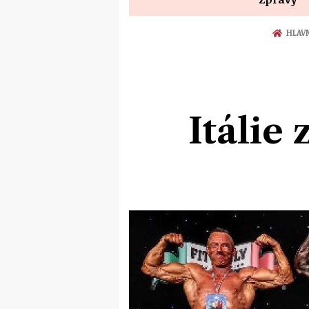
HLAV
Itálie 