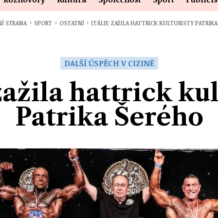
›
›
›
NÍ STRANA
SPORT
OSTATNÍ
ITÁLIE ZAŽILA HATTRICK KULTURISTY PATRIK
DALŠÍ ÚSPĚCH V CIZINĚ
zažila hattrick ku
Patrika Šerého