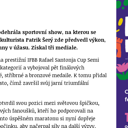
 odehrála sportovní show, na kterou se
ulturista Patrik Šerý zde předvedl výkon,
ny v úžasu. Získal tři mediale.
na prestižní IFBB Rafael Santonja Cup Semi
 kategorií a vybojoval pět finálových
é, stříbrné a bronzové medaile. K tomu přidal
sto, čímž završil svůj jarní triumfální
otvrdil svou pozici mezi světovou špičkou,
 svých fanoušků, kteří ho podporovali na
mto úspěšném maratonu si nyní dopřeje
činku, aby načerpal síly na další výzvy.