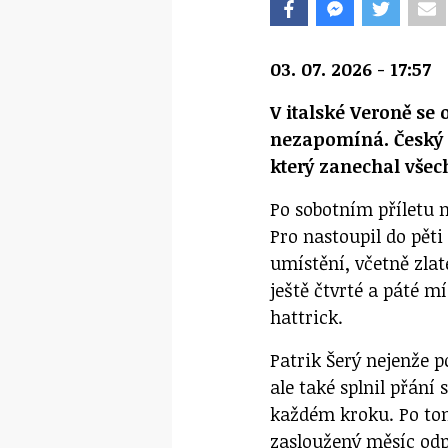
03. 07. 2026 - 17:57
V italské Veroně se
nezapomíná. Český k
který zanechal všech
Po sobotním příletu 
Pro nastoupil do pěti
umístění, včetně zlat
ještě čtvrté a páté mí
hattrick.
Patrik Šerý nejenže p
ale také splnil přání
každém kroku. Po to
zasloužený měsíc odpo