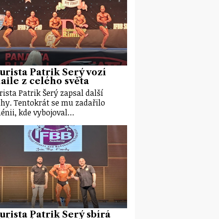
urista Patrik Šerý vozí
ile z celého světa
rista Patrik Šerý zapsal další
hy. Tentokrát se mu zadařilo
énii, kde vybojoval…
urista Patrik Šerý sbírá