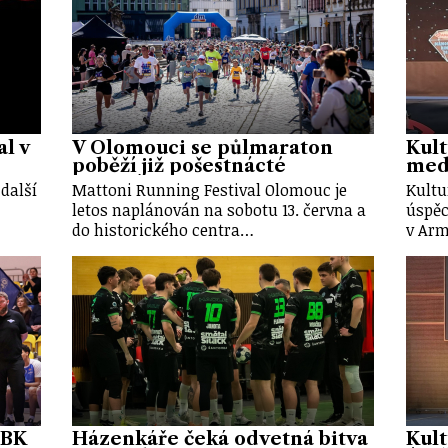
al v
V Olomouci se půlmaraton
Kult
poběží již pošestnácté
meda
další
Mattoni Running Festival Olomouc je
Kultu
letos naplánován na sobotu 13. června a
úspěc
do historického centra…
v Arm
 BK
Házenkáře čeká odvetná bitva
Kult