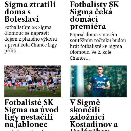
Sigma ztratili
Fotbalisty SK
doma s
Sigma čeká
Boleslaví
domácí
premiéra
Fotbalistům SK Sigma
Olomouc se napravit
Poprvé doma v novém
dojem z planého výkonu
soutěžním ročníku budou
z první kola Chance Ligy
hrát fotbalisté SK Sigma
příliš…
Olomouc. Ve 2. kole
Chance…
Fotbalisté SK
V Sigmě
Sigma na úvod
skončili
ligy nestačili
záložníci
na Jablonec
Kostadinov a