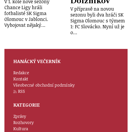
Dolžnikov
V 1. kole nové sezóny
Chance Ligy hráli
V přípravě na novou
fotbalisté SK Sigma
sezonu byli dva hráči SK
Olomouc v Jablonci.
Sigma Olomouc s týmem
Vybojovat nějaký…
1: FC Slovácko. Nyní už je
o…
HANÁCKÝ VEČERNÍK
Redakce
Kontakt
Všeobecné obchodní podmínky
RSS
KATEGORIE
Zprávy
Rozhovory
Kultura