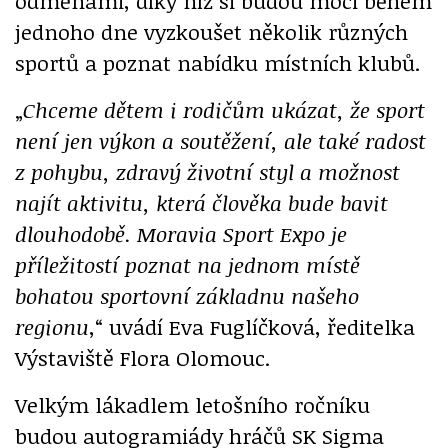
odměnami, díky níž si budou moci během
jednoho dne vyzkoušet několik různých
sportů a poznat nabídku místních klubů.
„
Chceme dětem i rodičům ukázat, že sport
není jen výkon a soutěžení, ale také radost
z pohybu, zdravý životní styl a možnost
najít aktivitu, která člověka bude bavit
dlouhodobě. Moravia Sport Expo je
příležitostí poznat na jednom místě
bohatou sportovní základnu našeho
regionu
,“ uvádí Eva Fuglíčková, ředitelka
Výstaviště Flora Olomouc.
Velkým lákadlem letošního ročníku
budou autogramiády hráčů SK Sigma