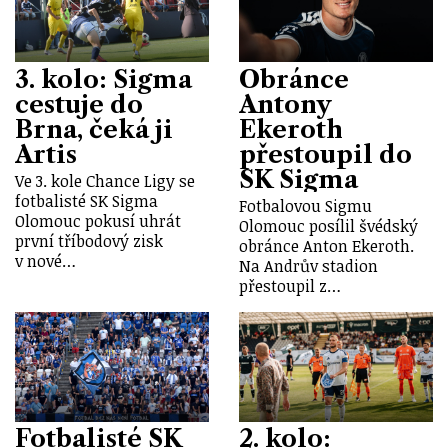
3. kolo: Sigma
Obránce
cestuje do
Antony
Brna, čeká ji
Ekeroth
Artis
přestoupil do
SK Sigma
Ve 3. kole Chance Ligy se
fotbalisté SK Sigma
Fotbalovou Sigmu
Olomouc pokusí uhrát
Olomouc posílil švédský
první tříbodový zisk
obránce Anton Ekeroth.
v nové…
Na Andrův stadion
přestoupil z…
Fotbalisté SK
2. kolo: