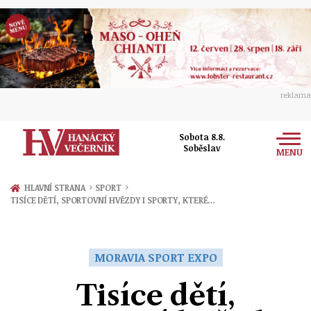
reklama
Sobota 8.8.
Soběslav
MENU
Zprávy
›
›
HLAVNÍ STRANA
SPORT
TISÍCE DĚTÍ, SPORTOVNÍ HVĚZDY I SPORTY, KTERÉ…
Rozhovory
Olomouc
Kultura
Politika
Prostějov
MORAVIA SPORT EXPO
Společnost
Hudba
Ekonomika
Tisíce dětí,
Přerov
Sport
Ženy