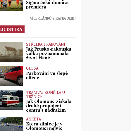
Sigma čeká domácí
premiéra
VÍCE ČLÁNKŮ Z KATEGORIE ›
LICISTIKA
STŘELBA I RABOVÁNÍ
Jak Prusko-rakouská
válka poznamenala
život Hané
GLOSA
Parkování ve slepé
uličce
TRAMVAJ KONČILA U
TRŽNICE
Jak Olomouc získala
druhé propojení
centra s nádražím
ANKETA
Která silnice je v
Olomouci nejvíc