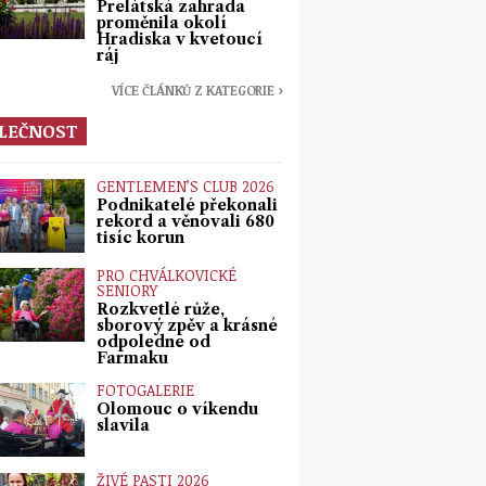
Prelátská zahrada
proměnila okolí
Hradiska v kvetoucí
ráj
VÍCE ČLÁNKŮ Z KATEGORIE ›
LEČNOST
GENTLEMEN’S CLUB 2026
Podnikatelé překonali
rekord a věnovali 680
tisíc korun
PRO CHVÁLKOVICKÉ
SENIORY
Rozkvetlé růže,
sborový zpěv a krásné
odpoledne od
Farmaku
FOTOGALERIE
Olomouc o víkendu
slavila
ŽIVÉ PASTI 2026