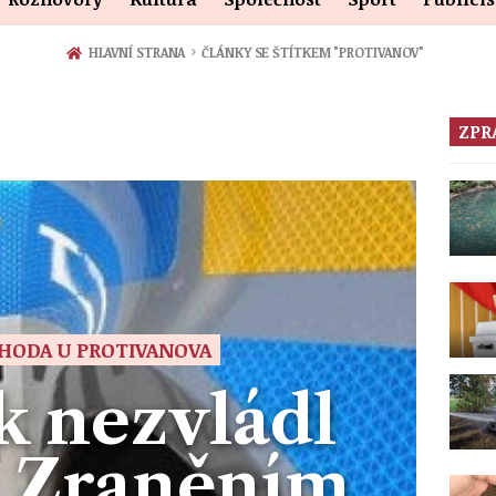
›
HLAVNÍ STRANA
ČLÁNKY SE ŠTÍTKEM "PROTIVANOV"
ZPR
HODA U PROTIVANOVA
k nezvládl
. Zraněním