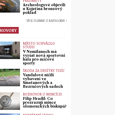
PŘEDMĚTY
Archeologové objevili
u Kojetína bronzový
poklad
VÍCE ČLÁNKŮ Z KATEGORIE ›
HOVORY
MĚSTO SCHVÁLILO
STUDII
V Nemilanech má
vyrůst nová sportovní
hala pro míčové
sporty
ŠKODA ZA DESÍTKY TISÍC
Vandalové ničili
vybavení ve
Smetanových a
Bezručových sadech
ROZHOVOR O MINCÍCH
Filip Hradil: Co
prozrazují mince
olomouckých biskupů?