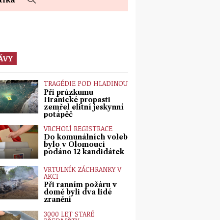
ÁVY
TRAGÉDIE POD HLADINOU
Při průzkumu
Hranické propasti
zemřel elitní jeskynní
potápěč
VRCHOLÍ REGISTRACE
Do komunálních voleb
bylo v Olomouci
podáno 12 kandidátek
VRTULNÍK ZÁCHRANKY V
AKCI
Při ranním požáru v
domě byli dva lidé
zraněni
3000 LET STARÉ