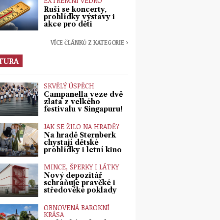
EXTRÉMNÍ VEDRO
Ruší se koncerty,
prohlídky výstavy i
akce pro děti
VÍCE ČLÁNKŮ Z KATEGORIE ›
TURA
SKVĚLÝ ÚSPĚCH
Campanella veze dvě
zlata z velkého
festivalu v Singapuru!
JAK SE ŽILO NA HRADĚ?
Na hradě Šternberk
chystají dětské
prohlídky i letní kino
MINCE, ŠPERKY I LÁTKY
Nový depozitář
schraňuje pravěké i
středověké poklady
OBNOVENÁ BAROKNÍ
KRÁSA