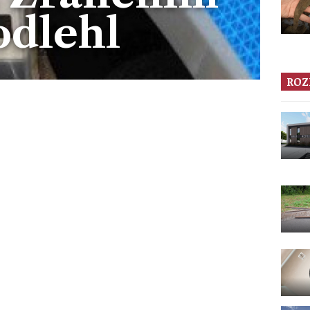
odlehl
ROZ