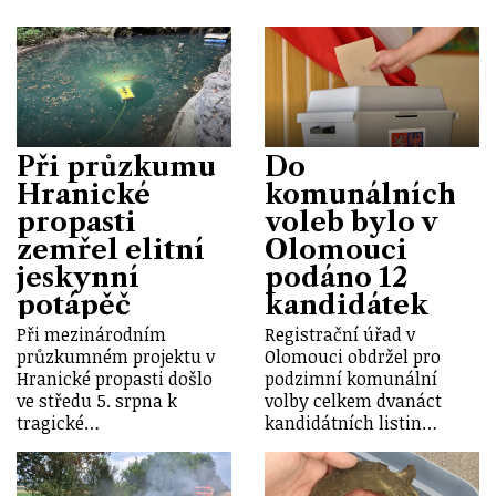
Při průzkumu
Do
Hranické
komunálních
propasti
voleb bylo v
zemřel elitní
Olomouci
jeskynní
podáno 12
potápěč
kandidátek
Při mezinárodním
Registrační úřad v
průzkumném projektu v
Olomouci obdržel pro
Hranické propasti došlo
podzimní komunální
ve středu 5. srpna k
volby celkem dvanáct
tragické…
kandidátních listin…