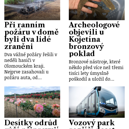
Při ranním
Archeologové
požáru v domě
objevili u
byli dva lidé
Kojetína
zraněni
bronzový
poklad
Dva vážné požáry řešili v
neděli hasiči v
Bronzové nástroje, které
Olomouckém kraji.
někdo před více než třemi
Nejprve zasahovali u
tisíci lety úmyslně
požáru auta, od…
poškodil a uložil do…
Desítky odrůd
Vozový park