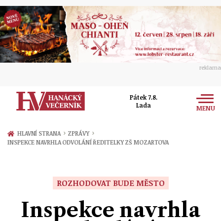
reklama
Pátek 7.8.
Lada
MENU
Zprávy
›
›
HLAVNÍ STRANA
ZPRÁVY
INSPEKCE NAVRHLA ODVOLÁNÍ ŘEDITELKY ZŠ MOZARTOVA
Rozhovory
Olomouc
Kultura
Politika
Prostějov
ROZHODOVAT BUDE MĚSTO
Společnost
Hudba
Ekonomika
Inspekce navrhla
Přerov
Sport
Ženy