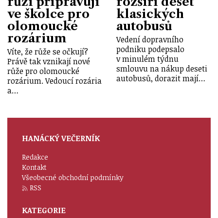
růží připravují
rozšíří deset
ve školce pro
klasických
olomoucké
autobusů
rozárium
Vedení dopravního
podniku podepsalo
Víte, že růže se očkují?
v minulém týdnu
Právě tak vznikají nové
smlouvu na nákup deseti
růže pro olomoucké
autobusů, dorazit mají…
rozárium. Vedoucí rozária
a…
HANÁCKÝ VEČERNÍK
Redakce
Kontakt
Všeobecné obchodní podmínky
RSS
KATEGORIE