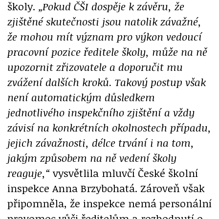
školy.
„Pokud ČŠI dospěje k závěru, že
zjištěné skutečnosti jsou natolik závažné,
že mohou mít význam pro výkon vedoucí
pracovní pozice ředitele školy, může na ně
upozornit zřizovatele a doporučit mu
zvážení dalších kroků. Takový postup však
není automatickým důsledkem
jednotlivého inspekčního zjištění a vždy
závisí na konkrétních okolnostech případu,
jejich závažnosti, délce trvání i na tom,
jakým způsobem na ně vedení školy
reaguje,“
vysvětlila mluvčí České školní
inspekce Anna Brzybohatá. Zároveň však
připomněla, že inspekce nemá personální
pravomoc vůči ředitelům a rozhodnutí o