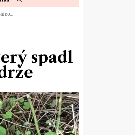
UHÉ DO…
terý spadl
drže