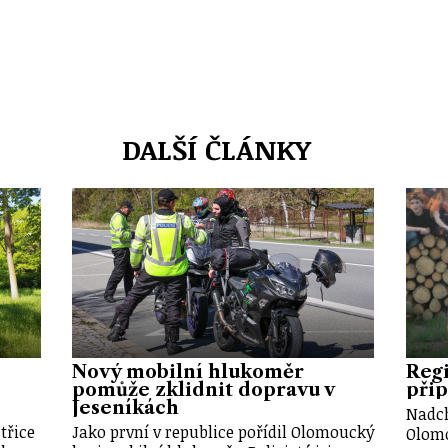
DALŠÍ ČLÁNKY
Nový mobilní hlukoměr
Regi
pomůže zklidnit dopravu v
při
Jeseníkách
Nadch
třice
Jako první v republice pořídil Olomoucký
Olom