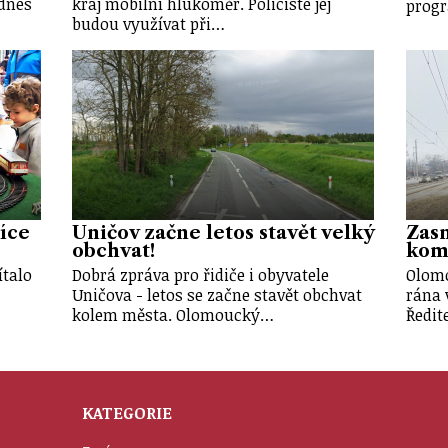
dnes
kraj mobilní hlukoměr. Policisté jej
progr
budou využívat při…
síce
Uničov začne letos stavět velký
Zasn
obchvat!
komp
ítalo
Dobrá zpráva pro řidiče i obyvatele
Olomo
Uničova - letos se začne stavět obchvat
rána 
kolem města. Olomoucký…
Ředit
KATEGORIE