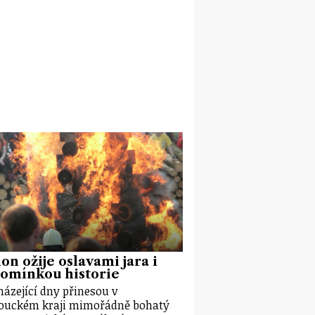
on ožije oslavami jara i
pomínkou historie
ázející dny přinesou v
ouckém kraji mimořádně bohatý