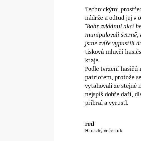
Technickými prostřed
nádrže a odtud jej v 
"Bobr zvládnul akci b
manipulovali šetrně,
jsme zvíře vypustili d
tisková mluvčí hasi
kraje.
Podle tvrzení hasičů
patriotem, protože se 
vytahovali ze stejné 
nejspíš dobře daří, d
přibral a vyrostl.
red
Hanácký večerník