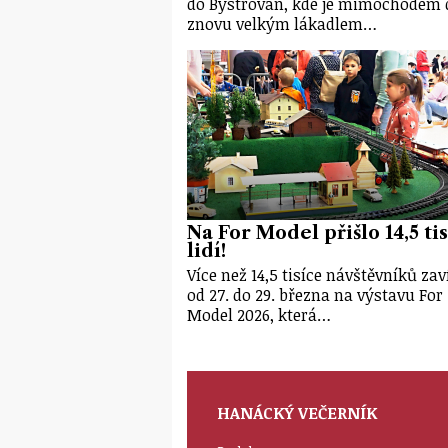
do Bystrovan, kde je mimochodem 
znovu velkým lákadlem…
Na For Model přišlo 14,5 ti
lidí!
Více než 14,5 tisíce návštěvníků zav
od 27. do 29. března na výstavu For
Model 2026, která…
HANÁCKÝ VEČERNÍK