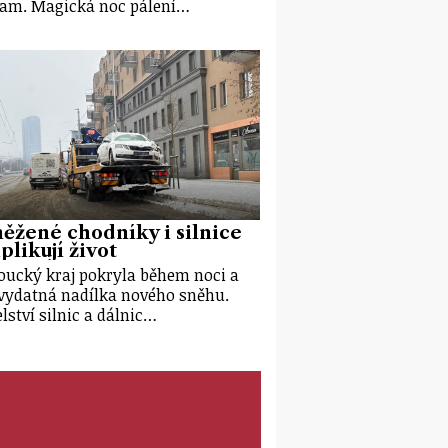
am. Magická noc pálení…
ěžené chodníky i silnice
likují život
ucký kraj pokryla během noci a
vydatná nadílka nového sněhu.
elství silnic a dálnic…