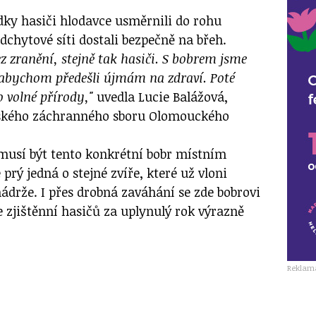
ky hasiči hlodavce usměrnili do rohu
odchytové síti dostali bezpečně na břeh.
ez zranění, stejně tak hasiči. S bobrem jsme
 abychom předešli újmám na zdraví. Poté
o volné přírody,"
uvedla Lucie Balážová,
čského záchranného sboru Olomouckého
 musí být tento konkrétní bobr místním
prý jedná o stejné zvíře, které už vloni
nádrže. I přes drobná zaváhání se zde bobrovi
le zjištěnní hasičů za uplynulý rok výrazně
Reklam