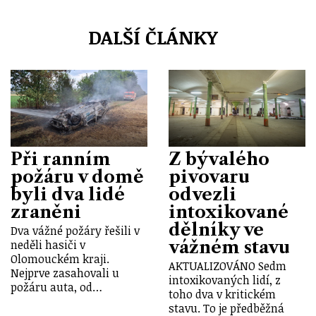
DALŠÍ ČLÁNKY
Při ranním
Z bývalého
požáru v domě
pivovaru
byli dva lidé
odvezli
zraněni
intoxikované
dělníky ve
Dva vážné požáry řešili v
vážném stavu
neděli hasiči v
Olomouckém kraji.
AKTUALIZOVÁNO Sedm
Nejprve zasahovali u
intoxikovaných lidí, z
požáru auta, od…
toho dva v kritickém
stavu. To je předběžná