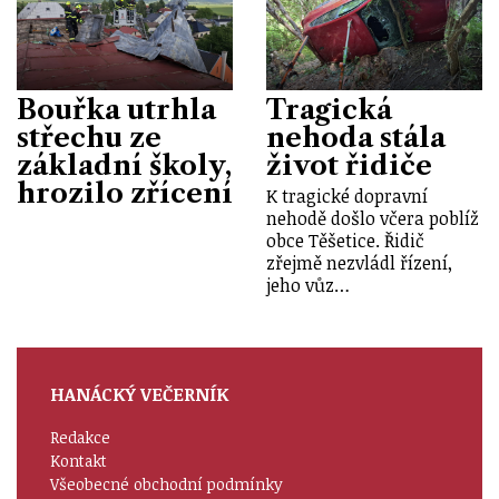
Bouřka utrhla
Tragická
střechu ze
nehoda stála
základní školy,
život řidiče
hrozilo zřícení
K tragické dopravní
nehodě došlo včera poblíž
obce Těšetice. Řidič
zřejmě nezvládl řízení,
jeho vůz…
HANÁCKÝ VEČERNÍK
Redakce
Kontakt
Všeobecné obchodní podmínky