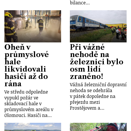
bilance…
Oheň v
Při vážné
průmyslové
nehodě na
hale
železnici bylo
likvidovali
osm lidí
hasiči až do
zraněno!
rána
Vážná železniční dopravní
nehoda se odehrála
Ve středu odpoledne
v pátek dopoledne na
vypukl požár ve
přejezdu mezi
skladovací hale v
Prostějovem a…
průmyslovém areálu v
Olomouci. Hasiči na…