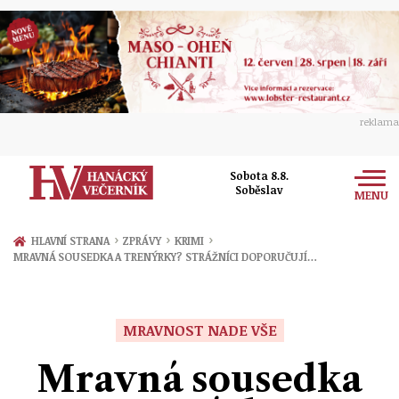
reklama
Sobota 8.8.
Soběslav
MENU
Zprávy
›
›
›
HLAVNÍ STRANA
ZPRÁVY
KRIMI
MRAVNÁ SOUSEDKA A TRENÝRKY? STRÁŽNÍCI DOPORUČUJÍ…
Rozhovory
Olomouc
Kultura
Politika
Prostějov
MRAVNOST NADE VŠE
Společnost
Hudba
Ekonomika
Mravná sousedka
Přerov
Sport
Ženy