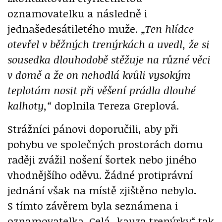
oznamovatelku a následně i
jednašedesátiletého muže.
„Ten hlídce
otevřel v běžných trenýrkách a uvedl, že si
sousedka dlouhodobě stěžuje na různé věci
v domě a že on nehodlá kvůli vysokým
teplotám nosit při věšení prádla dlouhé
kalhoty,“
doplnila Tereza Greplová.
Strážníci pánovi doporučili, aby při
pohybu ve společných prostorách domu
raději zvážil nošení šortek nebo jiného
vhodnějšího oděvu. Žádné protiprávní
jednání však na místě zjištěno nebylo.
S tímto závěrem byla seznámena i
oznamovatelka. Celá „kauza trenýrky“ tak