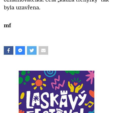
byla uzavřena.
mf