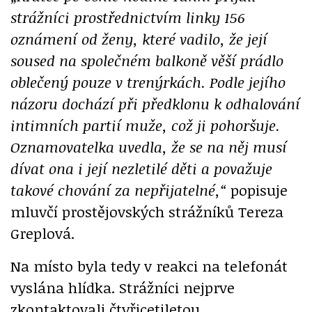
strážníci prostřednictvím linky 156
oznámení od ženy, které vadilo, že její
soused na společném balkoně věší prádlo
oblečený pouze v trenýrkách. Podle jejího
názoru dochází při předklonu k odhalování
intimních partií muže, což ji pohoršuje.
Oznamovatelka uvedla, že se na něj musí
dívat ona i její nezletilé děti a považuje
takové chování za nepřijatelné,“
popisuje
mluvčí prostějovských strážníků Tereza
Greplová.
Na místo byla tedy v reakci na telefonát
vyslána hlídka. Strážníci nejprve
zkontaktovali čtyřicetiletou