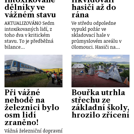
dělníky ve
hasiči až do
vážném stavu
rána
AKTUALIZOVÁNO Sedm
Ve středu odpoledne
intoxikovaných lidí, z
vypukl požár ve
toho dva v kritickém
skladovací hale v
stavu. To je předběžná
průmyslovém areálu v
bilance…
Olomouci. Hasiči na…
Při vážné
Bouřka utrhla
nehodě na
střechu ze
železnici bylo
základní školy,
osm lidí
hrozilo zřícení
zraněno!
Vážná železniční dopravní