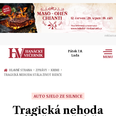
reklama
Pátek 7.8.
Lada
MENU
Zprávy
›
›
›
HLAVNÍ STRANA
ZPRÁVY
KRIMI
TRAGICKÁ NEHODA STÁLA ŽIVOT ŘIDIČE
Rozhovory
Olomouc
Kultura
Politika
Prostějov
AUTO SJELO ZE SILNICE
Společnost
Hudba
Ekonomika
Tragická nehoda
Přerov
Sport
Ženy