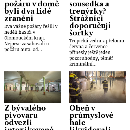
požáru v domě
sousedka a
byli dva lidé
trenýrky?
zraněni
Strážníci
doporučují
Dva vážné požáry řešili v
šortky
neděli hasiči v
Olomouckém kraji.
Tropická vedra z přelomu
Nejprve zasahovali u
června a července
požáru auta, od…
přinesly ještě jeden
pozoruhodný, téměř
kriminální…
Z bývalého
Oheň v
pivovaru
průmyslové
odvezli
hale
intoxikované
likvidovali