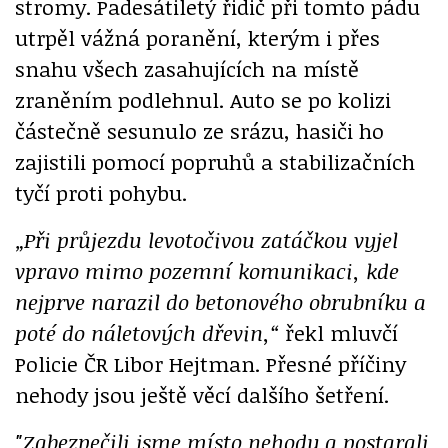
stromy. Padesátiletý řidič při tomto pádu
utrpěl vážná poranění, kterým i přes
snahu všech zasahujících na místě
zraněním podlehnul. Auto se po kolizi
částečně sesunulo ze srázu, hasiči ho
zajistili pomocí popruhů a stabilizačních
tyčí proti pohybu.
„Při průjezdu levotočivou zatáčkou vyjel
vpravo mimo pozemní komunikaci, kde
nejprve narazil do betonového obrubníku a
poté do náletových dřevin,“
řekl mluvčí
Policie ČR Libor Hejtman. Přesné příčiny
nehody jsou ještě věcí dalšího šetření.
"Zabezpečili jsme místo nehody a postarali