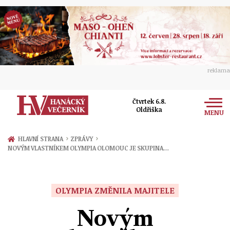
reklama
Čtvrtek 6.8.
Oldřiška
MENU
Zprávy
›
›
HLAVNÍ STRANA
ZPRÁVY
NOVÝM VLASTNÍKEM OLYMPIA OLOMOUC JE SKUPINA…
Rozhovory
Olomouc
Kultura
Politika
Prostějov
OLYMPIA ZMĚNILA MAJITELE
Společnost
Hudba
Ekonomika
Novým
Přerov
Sport
Ženy