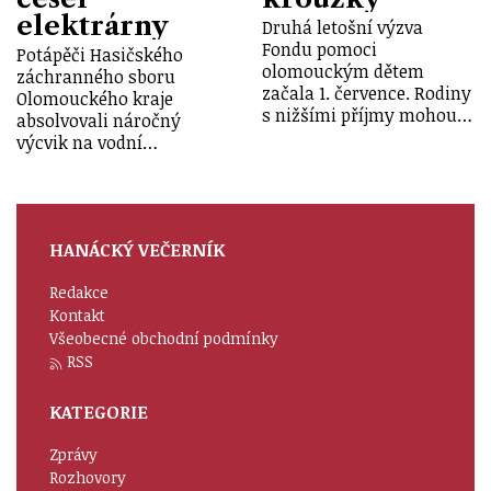
elektrárny
Druhá letošní výzva
Fondu pomoci
Potápěči Hasičského
olomouckým dětem
záchranného sboru
začala 1. července. Rodiny
Olomouckého kraje
s nižšími příjmy mohou…
absolvovali náročný
výcvik na vodní…
HANÁCKÝ VEČERNÍK
Redakce
Kontakt
Všeobecné obchodní podmínky
RSS
KATEGORIE
Zprávy
Rozhovory