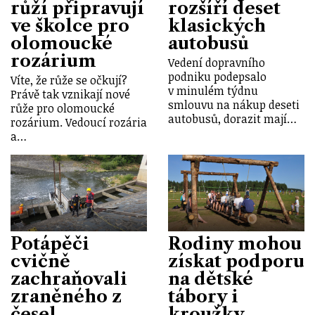
růží připravují
rozšíří deset
ve školce pro
klasických
olomoucké
autobusů
rozárium
Vedení dopravního
podniku podepsalo
Víte, že růže se očkují?
v minulém týdnu
Právě tak vznikají nové
smlouvu na nákup deseti
růže pro olomoucké
autobusů, dorazit mají…
rozárium. Vedoucí rozária
a…
Potápěči
Rodiny mohou
cvičně
získat podporu
zachraňovali
na dětské
zraněného z
tábory i
česel
kroužky