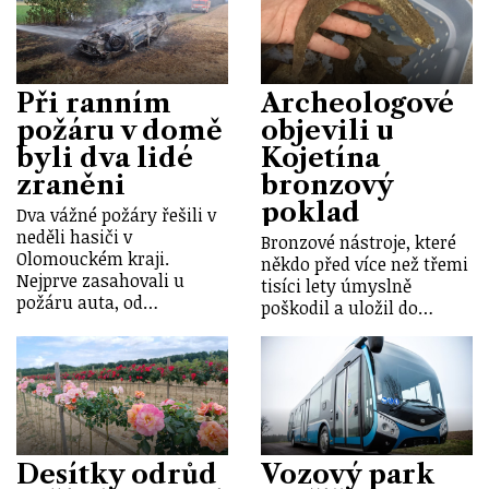
Při ranním
Archeologové
požáru v domě
objevili u
byli dva lidé
Kojetína
zraněni
bronzový
poklad
Dva vážné požáry řešili v
neděli hasiči v
Bronzové nástroje, které
Olomouckém kraji.
někdo před více než třemi
Nejprve zasahovali u
tisíci lety úmyslně
požáru auta, od…
poškodil a uložil do…
Desítky odrůd
Vozový park